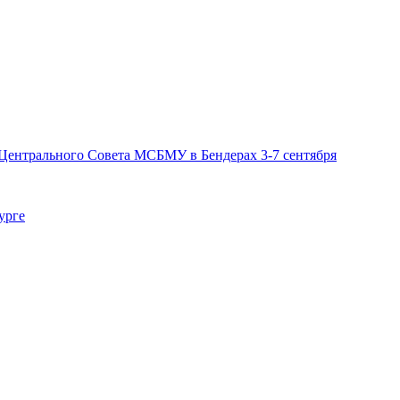
 Центрального Совета МСБМУ в Бендерах 3-7 сентября
урге