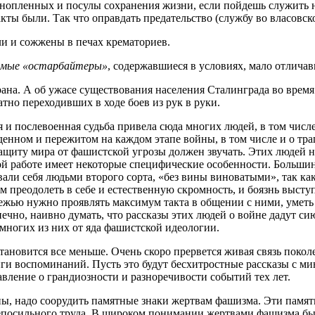
нопленных и посулы сохранения жизни, если пойдешь служить н
кты были. Так что оправдать предательство (службу во власовск
и и сожжены в печах крематориев.
аемые «остарбайтеры»
, содержавшиеся в условиях, мало отличав
страна. А об ужасе существования населения Сталинграда во врем
но переходивших в ходе боев из рук в руки.
 и послевоенная судьба привела сюда многих людей, в том числе
денном и пережитом на каждом этапе войны, в том числе и о тра
защиту мира от фашистской угрозы должен звучать. Этих людей 
ой работе имеет некоторые специфические особенности. Больши
али себя людьми второго сорта, «без вины виноватыми», так как
м преодолеть в себе и естественную скромность, и боязнь высту
ежью нужно проявлять максимум такта в общении с ними, уметь
ечно, наивно думать, что рассказы этих людей о войне дадут си
ь многих из них от яда фашистской идеологии.
ановится все меньше. Очень скоро прервется живая связь поко
ниги воспоминаний. Пусть это будут бесхитростные рассказы с м
вление о грандиозности и разноречивости событий тех лет.
ы, надо соорудить памятные знаки жертвам фашизма. Эти памятн
 непосильного труда. В широком понимании жертвами фашизма бы