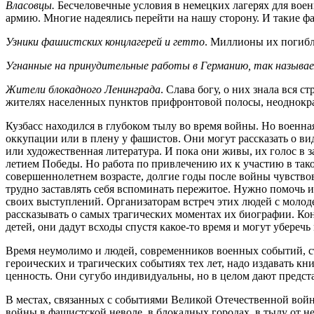
Власовцы.
Бесчеловечные условия в немецких лагерях для воен
армию. Многие надеялись перейти на нашу сторону. И такие фа
Узники фашистских концлагерей и гетто
. Миллионы их погибл
Угнанные на принудительные работы в Германию, так назыв
Жители блокадного Ленинграда
. Слава богу, о них знала вся 
жителях населенных пунктов прифронтовой полосы, неоднократ
Кузбасс находился в глубоком тылу во время войны. Но военная
оккупации или в плену у фашистов. Они могут рассказать о ви
или художественная литература. И пока они живы, их голос в 
летием Победы. Но работа по привлечению их к участию в так
совершеннолетнем возрасте, долгие годы после войны чувствов
трудно заставлять себя вспоминать пережитое. Нужно помочь и
своих выступлений. Организаторам встреч этих людей с молод
рассказывать о самых трагических моментах их биографии. Кон
детей, они дадут всходы спустя какое-то время и могут убереч
Время неумолимо и людей, современников военных событий, ст
героических и трагических событиях тех лет, надо издавать к
ценность. Они сугубо индивидуальны, но в целом дают предста
В местах, связанных с событиями Великой Отечественной войн
войны в фашистской неволе, в блокадных городах, в тылу от