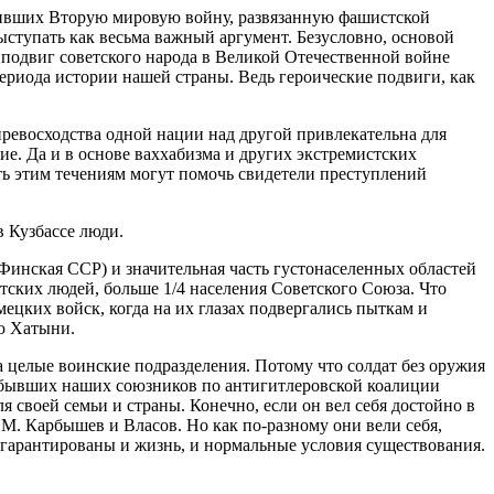
еживших Вторую мировую войну, развязанную фашистской
ыступать как весьма важный аргумент. Безусловно, основой
 подвиг советского народа в Великой Отечественной войне
периода истории нашей страны. Ведь героические подвиги, как
ревосходства одной нации над другой привлекательна для
ие. Да и в основе ваххабизма и других экстремистских
ть этим течениям могут помочь свидетели преступлений
 Кузбассе люди.
Финская ССР) и значительная часть густонаселенных областей
ских людей, больше 1/4 населения Советского Союза. Что
ецких войск, когда на их глазах подвергались пыткам и
ию Хатыни.
а целые воинские подразделения. Потому что солдат без оружия
х, бывших наших союзников по антигитлеровской коалиции
я своей семьи и страны. Конечно, если он вел себя достойно в
Д.М. Карбышев и Власов. Но как по-разному они вели себя,
 гарантированы и жизнь, и нормальные условия существования.