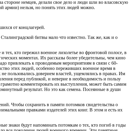
а стороне немцев, делали свое дело и люди шли во власовскую
ой армии) нельзя, но понять этих людей можно.
шихся от концлагерей.
я Сталинградской битвы мало что известно. Так же, как и о
 и тех, кто пережил военное лихолетье во фронтовой полосе, в
гических моментах. Их рассказы более убедительны, чем кино
надо привлекать к проводимым мероприятиям в связи с 60-
нство этих людей, особенно переживших военное время в
 не пользовались доверием властей, ущемлялись в правах. Им
пления перед публикой, и неверие в необходимость и пользу
 грамотно комментировать их выступления, может быть самим
юминутный результат. Но это как семена. Посеянные в души
лений.
Чтобы сохранить в памяти потомков свидетельства о
инимальными правками издателей этих книг. В этом и есть их
ые знаки будут напоминать потомкам о тех, кто погиб в годы
ло все поколение людей военного времени. Эти памятные