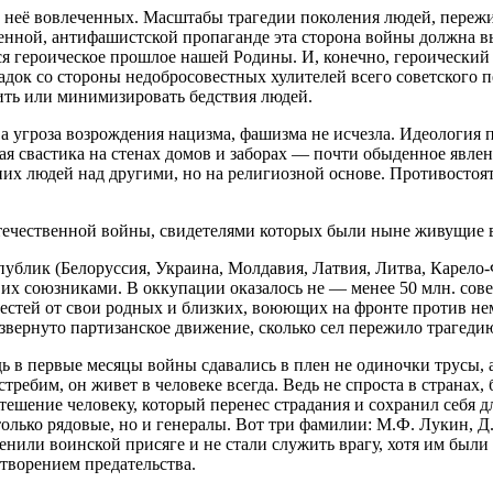
е в неё вовлеченных. Масштабы трагедии поколения людей, пер
оенной, антифашистской пропаганде эта сторона войны должна в
я героическое прошлое нашей Родины. И, конечно, героический
адок со стороны недобросовестных хулителей всего советского 
дить или минимизировать бедствия людей.
 угроза возрождения нацизма, фашизма не исчезла. Идеология п
я свастика на стенах домов и заборах — почти обыденное явлен
них людей над другими, но на религиозной основе. Противостоя
течественной войны, свидетелями которых были ныне живущие в
блик (Белоруссия, Украина, Молдавия, Латвия, Литва, Карело-
 союзниками. В оккупации оказалось не — менее 50 млн. совет
естей от свои родных и близких, воюющих на фронте против нем
азвернуто партизанское движение, сколько сел пережило трагед
дь в первые месяцы войны сдавались в плен не одиночки трусы, 
требим, он живет в человеке всегда. Ведь не спроста в страна
ешение человеку, который перенес страдания и сохранил себя дл
 только рядовые, но и генералы. Вот три фамилии: М.Ф. Лукин, 
енили воинской присяге и не стали служить врагу, хотя им были
етворением предательства.