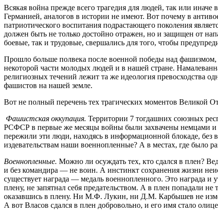
Всякая война прежде всего трагедия для людей, так или инач
Германией, аналогов в истории не имеют. Вот почему в антив
патриотического воспитания подрастающего поколения являетс
должен быть не только достойно отражен, но и защищен от нап
боевые, так и трудовые, свершались для того, чтобы предупре
Прошло больше полвека после военной победы над фашизмом, а
некоторой части молодых людей и в нашей стране. Намалеванна
религиозных течений лежит та же идеология превосходства од
фашистов на нашей земле.
Вот не полный перечень тех трагических моментов Великой О
Фашистская оккупация.
Территории 7 тогдашних союзных респу
РСФСР в первые же месяцы войны были захвачены немцами и их
пережили эти люди, находясь в информационной блокаде, без в
издевательствам наши военнопленные? А в местах, где было р
Военнопленные.
Можно ли осуждать тех, кто сдался в плен? Ве
и без командира — не воин. А инстинкт сохранения жизни неис
существует награда — медаль военнопленного. Это награда и ут
плену, не запятнал себя предательством. А в плен попадали не
оказавшись в плену. Ни М.Ф. Лукин, ни Д.М. Карбышев не изм
А вот Власов сдался в плен добровольно, и его имя стало олиц