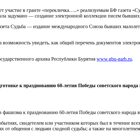
ет участие в гранте «перекличка…..» реализуемым БФ газета «С
была задумано — создание электронной коллекции писем бывших
«газета Судьба — издание международного Союза бывших малоле
а возможность увидеть, как общий перечень документов электро
Государственного архива Республики Бурятия
www.gbu-garb.ru
.
готовке к празднованию 60-летия Победы советского народа 
 фашизма к празднованию 60-летия Победы советского народа в
ытиях, свидетелем или участником которых был в течение всех 
ниях от общения с людьми сходной судьбы; а также на многолет