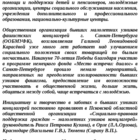
помощи и поддержки детей и пенсионеров, молодёжные
организации, центры социального обслуживания населения,
учреждения дополнительного и профессионального
образования, национально-культурные центры.
Общественная организация бывших малолетних узников
фашистских концлагерей г. Санкт-Петербурга
(ООБМУФК), возглавляемая Галиной Леонидовной
Карасёвой уже много лет работает над улучшением
социального положения своих товарищей по былым
несчастьям. Накануне 70-летия Победы благодаря участию
в программе немецкого фонда «Место встречи: диалог» в
Санкт-Петербурге прошло немало мероприятий,
направленных на преодоление изолированности бывших
узников фашизма, предоставление им возможности
участвовать в общественной жизни, дольше жить,
общаться между собой, чаще встречаться с молодёжью.
Инициативу и творчество в заботах о бывших узниках
концлагерей постоянно проявляют в Псковской областной
общественной организации «Социально-правовая
поддержка граждан – малолетних узников концлагерей»
(руководитель Раиса Петровна Кузина), в Орле (Л.А.Орлова),
Краснодаре (Васильева Г.В.), Тюмени (Сарапу В.П.).