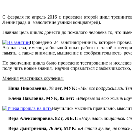
С февраля по апрель 2016 г. проведен второй цикл тренинг
Ленинграда и малолетние узники концлагерей).
Главная цель цикла: донести до пожилого человека то, что им
Проведено 24 занятия/тренинга, которые прове
Афанасьева, имеющая большой опыт работы с такой категор
память, а также внимание, мышление и сообразительность, реч
По окончании цикла было проведено тестирование и исследов
полу-чить новые знания, научил справляться с забывчивостью
Мнения участников обучения:
— Нина Николаевна, 78 лет, МУК:
«Мы все подружились. Теп
— Елена Павловна, МУК, 82 лет:
«Впервые за всю жизнь нау
Научились мыслить правильно, мыслит
— Вера Александровна, 82 г, ЖБЛ:
«Научилась общаться. Ст
— Вера Дмитриевна, 76 лет, МУК:
«Я стала лучше, не боюсь