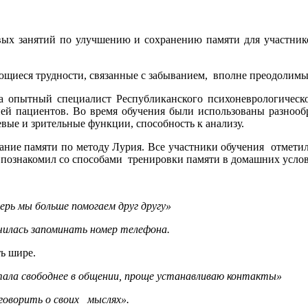
овых занятий по улучшению и сохранению памяти для участни
еющиеся трудности, связанные с забыванием, вполне преодолимы
ла опытный специалист Республиканского психоневрологическо
ией пациентов. Во время обучения были использованы разнооб
евые и зрительные функции, способность к анализу.
ание памяти по методу Лурия. Все участники обучения отметил
, познакомил со способами тренировки памяти в домашних усло
ерь мы больше помогаем друг другу»
чилась запоминать номер телефона.
ь шире.
ала свободнее в общении, проще устанавливаю контакты»
 говорить о своих мыслях».