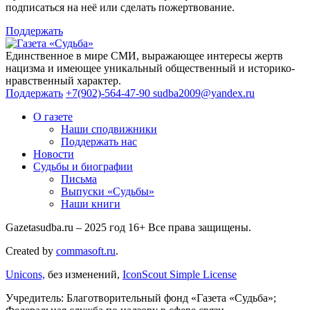
подписаться на неё или сделать пожертвование.
Поддержать
Единственное в мире СМИ, выражающее интересы жертв
нацизма и имеющее уникальный общественный и историко-
нравственный характер.
Поддержать
+7(902)-564-47-90
sudba2009@yandex.ru
О газете
Наши сподвижники
Поддержать нас
Новости
Судьбы и биографии
Письма
Выпуски «Судьбы»
Наши книги
Gazetasudba.ru – 2025 год
16+
Все права защищены.
Created by
commasoft.ru
.
Unicons,
без изменений,
IconScout Simple License
Учредитель: Благотворительный фонд «Газета «Судьба»;