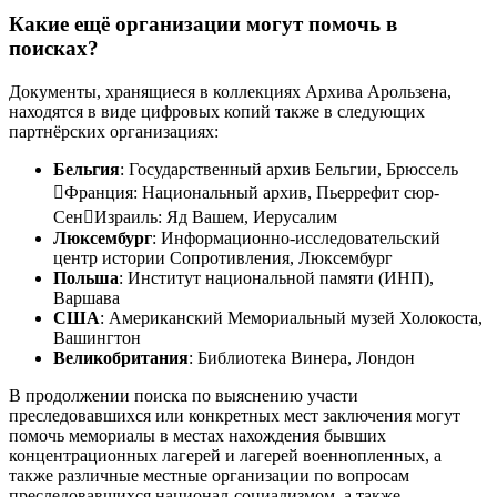
Какие ещё организации могут помочь в
поисках?
Документы, хранящиеся в коллекциях Архива Арользена,
находятся в виде цифровых копий также в следующих
партнёрских организациях:
Бельгия
: Государственный архив Бельгии, Брюссель
Франция: Национальный архив, Пьеррефит сюр-
СенИзраиль: Яд Вашем, Иерусалим
Люксембург
: Информационно-исследовательский
центр истории Сопротивления, Люксембург
Польша
: Институт национальной памяти (ИНП),
Варшава
США
: Американский Мемориальный музей Холокоста,
Вашингтон
Великобритания
: Библиотека Винера, Лондон
В продолжении поиска по выяснению участи
преследовавшихся или конкретных мест заключения могут
помочь мемориалы в местах нахождения бывших
концентрационных лагерей и лагерей военнопленных, а
также различные местные организации по вопросам
преследовавшихся национал-социализмом, а также