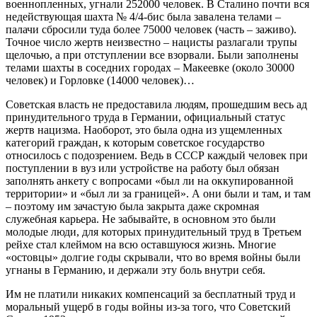
военнопленных, угнали 252000 человек. В Сталино почти вся
недействующая шахта № 4/4-бис была завалена телами –
палачи сбросили туда более 75000 человек (часть – заживо).
Точное число жертв неизвестно – нацисты разлагали трупы
щелочью, а при отступлении все взорвали. Были заполнены
телами шахты в соседних городах – Макеевке (около 30000
человек) и Горловке (14000 человек)…
Советская власть не предоставила людям, прошедшим весь ад
принудительного труда в Германии, официальный статус
жертв нацизма. Наоборот, это была одна из ущемленных
категорий граждан, к которым советское государство
относилось с подозрением. Ведь в СССР каждый человек при
поступлении в вуз или устройстве на работу был обязан
заполнять анкету с вопросами «был ли на оккупированной
территории» и «был ли за границей». А они были и там, и там
– поэтому им зачастую была закрыта даже скромная
служебная карьера. Не забывайте, в основном это были
молодые люди, для которых принудительный труд в Третьем
рейхе стал клеймом на всю оставшуюся жизнь. Многие
«остовцы» долгие годы скрывали, что во время войны были
угнаны в Германию, и держали эту боль внутри себя.
Им не платили никаких компенсаций за бесплатный труд и
моральный ущерб в годы войны из-за того, что Советский