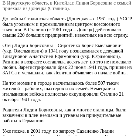
В Иркутскую область, в Китойлаг, Лидия Борисовна с семьей
приехала из Донецка (Сталино).
До войны Сталинская область (Донецкая – с 1961 года) УССР
была угольным и промышленным центром всесоюзного
значения. В Сталино (с 1961 года – Донецк) действовало
свыше 220 больших предприятий, известных на всю страну.
Отец Лидии Борисовны – Сиротенко Борис Емельянович
(укр. Омельянович) в 1941 году познакомился с девушкой
Гайдуновой Анастасией Ефимовной (укр. Юфимовной).
Разница в возрасте составляла десять лет, но это не помешало
любви. Зарегистрировали брак 22 июня 1941 года, пришли из
ЗАГСа и услышали, как Левитан объявляет о начале войны.
На тот момент в городе насчитывалось более 507 тысяч
жителей – рабочих, шахтеров и их семей. Немецкие и
итальянские войска полностью оккупировали Сталино 21
октября 1941 года.
Родители Лидии Борисовны, как и многие сталинцы, были
захвачены в плен немцами и угнаны на принудительные
работы в Германию.
Уже позже, в 2001 году, по запросу Саханенко Лидии