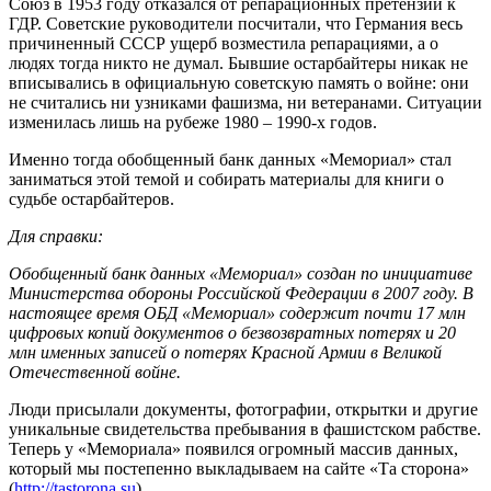
Союз в 1953 году отказался от репарационных претензий к
ГДР. Советские руководители посчитали, что Германия весь
причиненный СССР ущерб возместила репарациями, а о
людях тогда никто не думал. Бывшие остарбайтеры никак не
вписывались в официальную советскую память о войне: они
не считались ни узниками фашизма, ни ветеранами. Ситуации
изменилась лишь на рубеже 1980 – 1990-х годов.
Именно тогда обобщенный банк данных «Мемориал» стал
заниматься этой темой и собирать материалы для книги о
судьбе остарбайтеров.
Для справки:
Обобщенный банк данных «Мемориал» создан по инициативе
Министерства обороны Российской Федерации в 2007 году. В
настоящее время ОБД «Мемориал» содержит почти 17 млн
цифровых копий документов о безвозвратных потерях и 20
млн именных записей о потерях Красной Армии в Великой
Отечественной войне.
Люди присылали документы, фотографии, открытки и другие
уникальные свидетельства пребывания в фашистском рабстве.
Теперь у «Мемориала» появился огромный массив данных,
который мы постепенно выкладываем на сайте «Та сторона»
(
http://tastorona.su
).