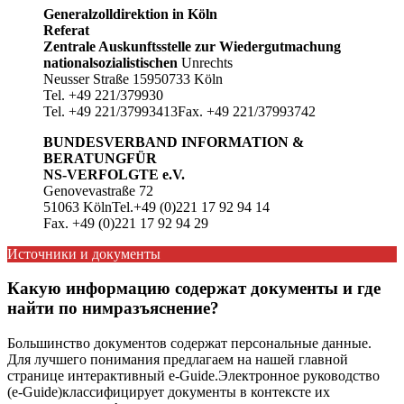
Generalzolldirektion in Köln
Referat
Zentrale Auskunftsstelle zur Wiedergutmachung
nationalsozialistischen
Unrechts
Neusser Straße 15950733 Köln
Tel. +49 221/379930
Tel. +49 221/37993413Fax. +49 221/37993742
BUNDESVERBAND INFORMATION &
BERATUNGFÜR
NS-VERFOLGTE e.V.
Genovevastraße 72
51063 KölnTel.+49 (0)221 17 92 94 14
Fax. +49 (0)221 17 92 94 29
Источники и документы
Какую информацию содержат документы и где
найти по нимразъяснение?
Большинство документов содержат персональные данные.
Для лучшего понимания предлагаем на нашей главной
странице интерактивный e-Guide.Электронное руководство
(e-Guide)классифицирует документы в контексте их