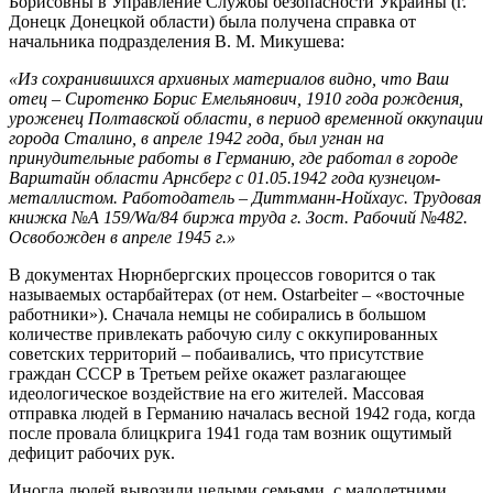
Борисовны в Управление Службы безопасности Украины (г.
Донецк Донецкой области) была получена справка от
начальника подразделения В. М. Микушева:
«Из сохранившихся архивных материалов видно, что Ваш
отец – Сиротенко Борис Емельянович, 1910 года рождения,
уроженец Полтавской области, в период временной оккупации
города Сталино, в апреле 1942 года, был угнан на
принудительные работы в Германию, где работал в городе
Варштайн области Арнсберг с 01.05.1942 года кузнецом-
металлистом. Работодатель – Диттманн-Нойхаус. Трудовая
книжка №А 159/
Wa
/84 биржа труда г. Зост. Рабочий №482.
Освобожден в апреле 1945 г.»
В документах Нюрнбергских процессов говорится о так
называемых остарбайтерах (от нем. Ostarbeiter – «восточные
работники»). Сначала немцы не собирались в большом
количестве привлекать рабочую силу с оккупированных
советских территорий – побаивались, что присутствие
граждан СССР в Третьем рейхе окажет разлагающее
идеологическое воздействие на его жителей. Массовая
отправка людей в Германию началась весной 1942 года, когда
после провала блицкрига 1941 года там возник ощутимый
дефицит рабочих рук.
Иногда людей вывозили целыми семьями, с малолетними