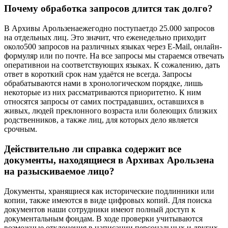
Почему обработка запросов длится так долго?
В Архивы Арользенаежегодно поступаетдо 25.000 запросов
на отдельных лиц. Это значит, что еженедельно приходит
около500 запросов на различных языках через E-Mail, онлайн-
формуляр или по почте. На все запросы мы стараемся отвечать
оперативнои на соответствующих языках. К сожалению, дать
ответ в короткий срок нам удаётся не всегда. Запросы
обрабатываются нами в хронологическом порядке, лишь
некоторые из них рассматриваются приоритетно. К ним
относятся запросы от самих пострадавших, оставшихся в
живых, людей преклонного возраста или болеющих близких
родственников, а также лиц, для которых дело является
срочным.
Действительно ли справка содержит все
документы, находящиеся в Архивах Арользена
на разыскиваемое лицо?
Документы, хранящиеся как исторические подлинники или
копии, также имеются в виде цифровых копий. Для поиска
документов наши сотрудники имеют полный доступ к
документальным фондам. В ходе проверки учитываются
возможные отклонения в написании персональных и других