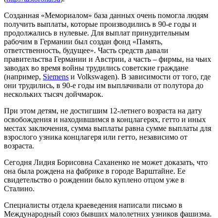
Созданная «Мемориалом» база данных очень помогла людям
получить выплаты, которые производились в 90-е годы и
продолжались в нулевые. Для выплат принудительным
рабочим в Германии был создан фонд «Память,
ответственность, будущее». Часть средств давали
правительства Германии и Австрии, а часть – фирмы, на чьих
заводах во время войны трудились советские граждане
(например,
Siemens
и Volkswagen). В зависимости от того, где
они трудились, в 90-е годы им выплачивали от полутора до
нескольких тысяч дойчмарок.
При этом детям, не достигшим 12-летнего возраста на дату
освобождения и находившимся в концлагерях, гетто и иных
местах заключения, сумма выплаты равна сумме выплаты для
взрослого узника концлагеря или гетто, независимо от
возраста.
Сегодня Лидия Борисовна Саханенко не может доказать, что
она была рождена на фабрике в городе Варштайне. Ее
свидетельство о рождении было куплено отцом уже в
Сталино.
Специалисты отдела краеведения написали письмо в
Международный союз бывших малолетних узников фашизма.