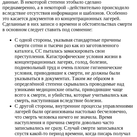
данные. В некоторой степени этобыло сделано
преднамеренно, а в некоторой –действительно происходило
вследствие отсутствия информации и шаблонов. Особенно
это касается документов из концентрационных лагерей.
Сделанные в них записи о времени и обстоятельствах смерти
в основном следует ставить под сомнение:
С одной стороны, указывая стандартные причины
смерти сотни и тысячи раз как из заготовленного
каталога, СС пыталась замаскировать свои
преступления. Катастрофические условия жизни в
концентрационных лагерях, голод, болезни,
подневольный труд и очень плохие гигиенические
условия, приводившие к смерти, не должны были
указываться в документах. Таким же образом в
определённой степени скрывались проводимые над
узниками медицинские опыты, приводившие чаще
всего к смерти, и убийства, которые учитывались как
смерть, наступившая вследствие болезни.
С другой стороны, внутренние процессы управлениями
лагерей были организованы настолько бесчеловечно,
что смерть человека ничего не значила. Время
наступления и причина смерти довольно часто
записывались не сразу. Случай смерти записывался
спустя какой-то период времени, когда писарь получал