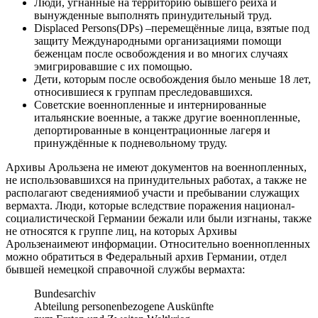
Люди, угнанные на территорию бывшего рейха и
вынужденные выполнять принудительный труд.
Displaced Persons(DPs) –перемещённые лица, взятые под
защиту Международными организациями помощи
беженцам после освобождения и во многих случаях
эмигрировавшие с их помощью.
Дети, которым после освобождения было меньше 18 лет,
относившиеся к группам преследовавшихся.
Советские военнопленные и интернированные
итальянские военные, а также другие военнопленные,
депортированные в концентрационные лагеря и
принуждённые к подневольному труду.
Архивы Арользена не имеют документов на военнопленных,
не использовавшихся на принудительных работах, а также не
располагают сведениямиоб участи и пребывании служащих
вермахта. Люди, которые вследствие поражения национал-
социалистической Германии бежали или были изгнаны, также
не относятся к группе лиц, на которых Архивы
Арользенаимеют информации. Относительно военнопленных
можно обратиться в Федеральный архив Германии, отдел
бывшей немецкой справочной службы вермахтa:
Bundesarchiv
Abteilung personenbezogene Auskünfte