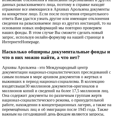
данных разыскиваемого лица, поэтому в справке находят
отражение все имеющиеся в Архивах Арользена документы
на конкретное лицо. Если после получения отрицательного
ответа Вам удастся узнать другие или имеющие отклонения
сведения на разыскиваемое лицо из других инстанций, то на
основании новых информаций мы повторно проверяем
наших фонды. В этом случае Вы сможете сделать новый
запрос, используя онлайн-формуляр на нашей странице в
ИнтернетеHomepage.
Насколько обширны документальные фонды и
что в них можно найти, а что нет?
Архивы Арользена –это Международный центр
документации национал-социалистических преследований с
самым полным в мире архивом документов о жертвах и
выживших в период национал-социализма. В коллекцию
входятсвыше30 миллионов документов-оригиналов и
миллионов копий и сведений на более 17,5 миллионов лиц.
Она содержит документы по различным группам жертв
национал-социалистического режима, о принудительной
работе, нахождении в концентрационных лагерях, а также на
перемещённых лиц и об эмиграции после 1945 года. Также
важным на сегодняшний день фондом являются запросы,