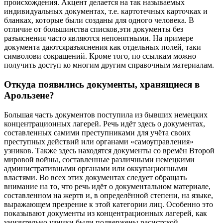
происхождения. Акцент делается на так называемых
индивидуальных документах, т.е. картотечных карточках и
бланках, которые были созданы для одного человека. В
отличие от большинства списков,эти документы без
разъяснения часто являются непонятными. На примере
документа даютсяразъяснения как отдельных полей, таки
символови сокращений. Кроме того, по ссылкам можно
получить доступ ко многим другим справочным материалам.
Откуда появились документы, хранящиеся в
Арользене?
Большая часть документов поступила из бывших немецких
концентрационных лагерей. Речь идёт здесь о документах,
составленных самими преступниками для учёта своих
преступных действий или органами «самоуправления»
узников. Также здесь находятся документы со времён Второй
мировой войны, составленные различными немецкими
административными органами или оккупационными
властями. Во всех этих документах следует обращать
внимание на то, что речь идёт о документальном материале,
составленном на жертв и, в определённой степени, на языке,
выражающем презрение к этой категории лиц. Особенно это
показывают документы из концентрационных лагерей, как
унизительно узники были подвержены расистской