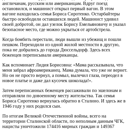
англичанам, русским или американцам. Вдруг поезд
остановился, и машинист открыл первый вагон. В этом
вагоне находилась семья Бориса Сиротенко. Остарбайтеры
быстро освободили оставшихся людей. Машинист удивил
своей добротой, он дал узелок Борису Емельяновичу и указал
безопасное место, где можно укрыться от артобстрела.
Когда бомбить перестали, люди вышли из убежищ и пошли
пешком. Переходили из одной жилой местности в другую,
пока не добрались до города Дюссельдорф. Здесь всех
беженцев переписывали американцы.
Как вспоминает Лидия Борисовна: «Мама рассказывала, что
меня забрал афроамериканец. Мама думала, что уже не вернет.
Но он не просто вернул, а помыл, вылечил глаза, переодел в
новое платье и даже дал кусочек шоколада!».
Затем переписанных беженцев рассаживали по эшелонам и
отправляли по довоенному месту жительства. Так семья
Бориса Сиротенко вернулась обратно в Сталино. И здесь же в
1946 году у них родился сын.
По итогам Великой Отечественной войны, всего на
территории Сталинской области, по неполным данным ЧГК,
нацисты уничтожили 174416 мирных граждан и 149367