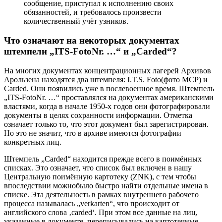
сообщение, приступал к исполнению своих
обязанностей, и требовалось произвести
количественный учёт узников.
Что означают на некоторых документах
штемпели „ITS-FotoNr. …“ и „Carded“?
На многих документах концентрационных лагерей Архивов
Арользена находятся два штемпеля: I.T.S. Foto(фото МСР) и
Carded. Они появились уже в послевоенное время. Штемпель
„ITS-FotoNr. …“ проставлялся на документах американскими
властями, когда в начале 1950-х годов они фотографировали
документы в целях сохранности информации. Отметка
означает только то, что этот документ был зарегистрирован.
Но это не значит, что в архиве имеются фотографии
конкретных лиц.
Штемпель „Carded“ находится прежде всего в поимённых
списках. Это означает, что список был включен в нашу
Центральную поимённую картотеку (ZNK), с тем чтобы
впоследствии можнобыло быстро найти отдельные имена в
списке. Эта деятельность в рамках внутреннего рабочего
процесса называлась „verkarten“, что происходит от
английского слова ‚carded‘. При этом все данные на лиц,
указанные в документе, переписывались на картотечные