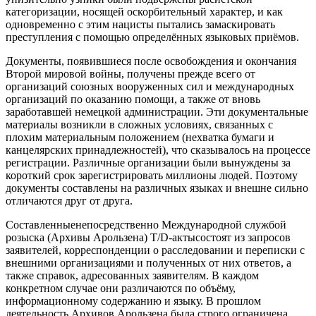
категоризации, носящей оскорбительный характер, и как
одновременно с этим нацисты пытались замаскировать
преступления с помощью определённых языковых приёмов.
Документы, появившиеся после освобождения и окончания
Второй мировой войны, получены прежде всего от
организаций союзных вооруженных сил и международных
организаций по оказанию помощи, а также от вновь
заработавшей немецкой администрации. Эти документальные
материалы возникли в сложных условиях, связанных с
плохим материальным положением (нехватка бумаги и
канцелярских принадлежностей), что сказывалось на процессе
регистрации. Различные организации были вынуждены за
короткий срок зарегистрировать миллионы людей. Поэтому
документы составлены на различных языках и внешне сильно
отличаются друг от друга.
Составленныенепосредственно Международной службой
розыска (Архивы Арользена) T/D-актысостоят из запросов
заявителей, корреспонденции о расследовании и переписки с
внешними организациями и полученных от них ответов, а
также справок, адресованных заявителям. В каждом
конкретном случае они различаются по объёму,
информационному содержанию и языку. В прошлом
деятельность Архивов Арользена была строго ограничена