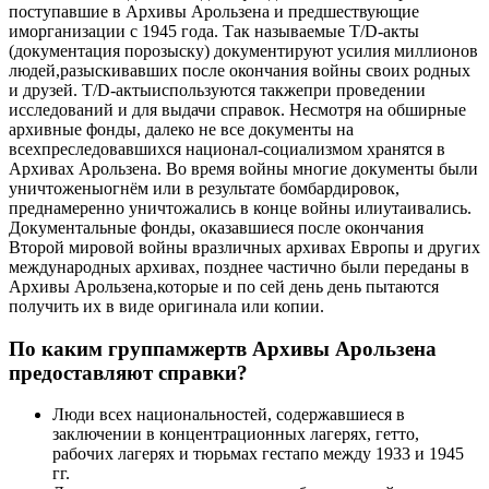
поступавшие в Архивы Арользена и предшествующие
иморганизации с 1945 года. Так называемые T/D-акты
(документация порозыску) документируют усилия миллионов
людей,разыскивавших после окончания войны своих родных
и друзей. T/D-актыиспользуются такжепри проведении
исследований и для выдачи справок. Несмотря на обширные
архивные фонды, далеко не все документы на
всехпреследовавшихся национал-социализмом хранятся в
Архивах Арользена. Во время войны многие документы были
уничтоженыогнём или в результате бомбардировок,
преднамеренно уничтожались в конце войны илиутаивались.
Документальные фонды, оказавшиеся после окончания
Второй мировой войны вразличных архивах Европы и других
международных архивах, позднее частично были переданы в
Архивы Арользена,которые и по сей день день пытаются
получить их в виде оригинала или копии.
По каким группамжертв Архивы Арользена
предоставляют справки?
Люди всех национальностей, содержавшиеся в
заключении в концентрационных лагерях, гетто,
рабочих лагерях и тюрьмах гестапо между 1933 и 1945
гг.