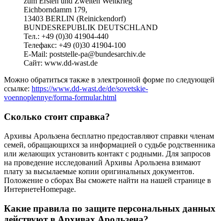
zum Ersten und Zweiten Weltkrieg
Eichborndamm 179,
13403 BERLIN (Reinickendorf)
BUNDESREPUBLIK DEUTSCHLAND
Teл.: +49 (0)30 41904-440
Teлефакс: +49 (0)30 41904-100
E-Mail: poststelle-pa@bundesarchiv.de
Сайт: www.dd-wast.de
Можно обратиться также в электронной форме по следующей
ссылке:
https://www.dd-wast.de/de/sovetskie-
voennoplennye/forma-formular.html
Сколько стоит справка?
Архивы Арользена бесплатно предоставляют справки членам
семей, обращающихся за информацией о судьбе родственника
или желающих установить контакт с родными. Для запросов
на проведение исследований Архивы Арользена взимают
плату за высылаемые копии оригинальных документов.
Положение о сборах Вы сможете найти на нашей странице в
ИнтернетeHomepage.
Какие правила по защите персональных данных
действуют в Архивах Арользена?