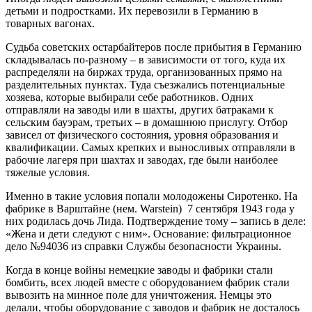
детьми и подростками. Их перевозили в Германию в
товарных вагонах.
Судьба советских остарбайтеров после прибытия в Германию
складывалась по-разному – в зависимости от того, куда их
распределяли на биржах труда, организованных прямо на
разделительных пунктах. Туда съезжались потенциальные
хозяева, которые выбирали себе работников. Одних
отправляли на заводы или в шахты, других батраками к
сельским бауэрам, третьих – в домашнюю прислугу. Отбор
зависел от физического состояния, уровня образования и
квалификации. Самых крепких и выносливых отправляли в
рабочие лагеря при шахтах и заводах, где были наиболее
тяжелые условия.
Именно в такие условия попали молодожены Сиротенко. На
фабрике в Варштайне (нем. Warstein) 7 сентября 1943 года у
них родилась дочь Лида. Подтверждение тому – запись в деле:
«Жена и дети следуют с ним». Основание: фильтрационное
дело №94036 из справки Службы безопасности Украины.
Когда в конце войны немецкие заводы и фабрики стали
бомбить, всех людей вместе с оборудованием фабрик стали
вывозить на минное поле для уничтожения. Немцы это
делали, чтобы оборудование с заводов и фабрик не досталось