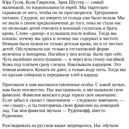
Юра Гусев, Коля Гаврилов, Эрик Шустер — самый
маленький, по национальности еврей. Мы тщательно
скрывали от него, чтобы он не проговорился. Трехразовое
питание. Скудное, но умереть от голода уже было нельзя. Мы
не знали о своем предназначении до того, пока не стали нас
по несколько детей отвозить в военный госпиталь и брать
кровь. Слово «донор» я услышала после войны. Тогда мы
поняли, почему мы здесь и почему нас содержат в чистоте.
Немцам была нужна не только детская кровь, но и от чистых
детей. Обслуживали нас только в гестаповской форме
мужчины и женщины. Нагайки у них всегда были при себе.
Чуть малейшее непослушание — и через всю спину нагайкой.
Кожа под платьем сразу слезала. Наказывали карцером. Это
темная комната. Кушать не дают, а только воду пить. Тогда мы
по крохам собирали и передавали хлеб в карцер.
Приезжали к нам высокопоставленные особы. С какой целью,
нам было неизвестно. Нас выстраивали, и мы называли свои
фамилии. Фамилия женского рода теряла свое окончание.
Если забыл и сказал с окончанием — следовало замечание —
«не слышу», и ты повторяешь свою фамилию на немецкий
лад. Так моя фамилия звучала — Руденкофф, вместо
Руденкова.
Разговаривать на русском языке запрещалось. Нас обучали