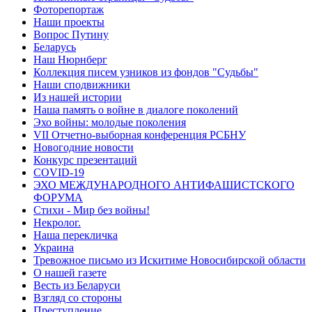
Фоторепортаж
Наши проекты
Вопрос Путину
Беларусь
Наш Нюрнберг
Коллекция писем узников из фондов "Судьбы"
Наши сподвижники
Из нашей истории
Наша память о войне в диалоге поколений
Эхо войны: молодые поколения
VII Отчетно-выборная конференция РСБНУ
Новогодние новости
Конкурс презентаций
COVID-19
ЭХО МЕЖДУНАРОДНОГО АНТИФАШИСТСКОГО
ФОРУМА
Стихи - Мир без войны!
Некролог.
Наша перекличка
Украина
Тревожное письмо из Искитиме Новосибирской области
О нашей газете
Весть из Беларуси
Взгляд со стороны
Преступление