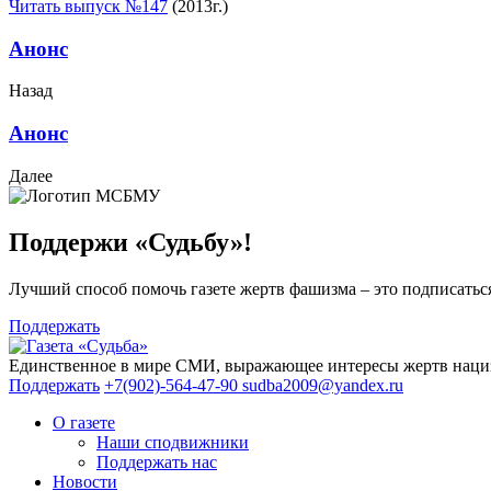
Читать выпуск №147
(2013г.)
Анонс
Назад
Анонс
Далее
Поддержи «Судьбу»!
Лучший способ помочь газете жертв фашизма – это подписаться
Поддержать
Единственное в мире СМИ, выражающее интересы жертв нациз
Поддержать
+7(902)-564-47-90
sudba2009@yandex.ru
О газете
Наши сподвижники
Поддержать нас
Новости