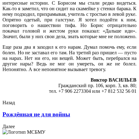
интересные истории. С Борисом мы стали редко видеться.
Как-то я заметил, что он сидит на скамейке у стенки барака. К
нему подходил, прихрамывая, учитель с тростью в левой руке.
Опрятно одетый, при галстуке. Я хотел подойти к ним,
поговорить о нашествии тифа. Но Борис отрицательно
покачал головой и жестом руки показал: «Дальше иди».
Значит, были у них свои дела, знать которые мне не положено.
Еще раза два я заходил к его нарам. Думал помочь ему, если
болен. Но не заставал его там. На третий раз пришел — пусто
на нарах. Нет ни его, ни вещей. Может быть, перебрался на
другие нары? Ведь не мог он умереть, он же не болел.
Непонятно. А все непонятное вызывает тревогу.
Виктор ВАСИЛЬЕВ
Гражданский пр. 106, корп. 3, кв. 80;
тел. +7 906 2273304 или +7 812 532 56 01
Назад
Рождённая не для войны
Далее