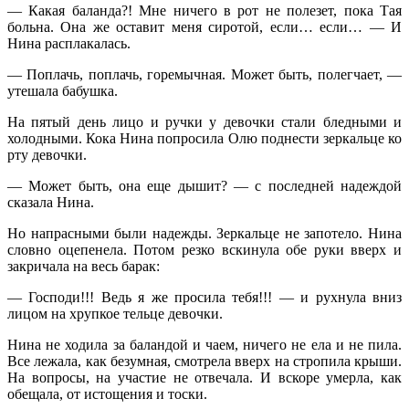
— Какая баланда?! Мне ничего в рот не полезет, пока Тая
больна. Она же оставит меня сиротой, если… если… — И
Нина расплакалась.
— Поплачь, поплачь, горемычная. Может быть, полегчает, —
утешала бабушка.
На пятый день лицо и ручки у девочки стали бледными и
холодными. Кока Нина попросила Олю поднести зеркальце ко
рту девочки.
— Может быть, она еще дышит? — с последней надеждой
сказала Нина.
Но напрасными были надежды. Зеркальце не запотело. Нина
словно оцепенела. Потом резко вскинула обе руки вверх и
закричала на весь барак:
— Господи!!! Ведь я же просила тебя!!! — и рухнула вниз
лицом на хрупкое тельце девочки.
Нина не ходила за баландой и чаем, ничего не ела и не пила.
Все лежала, как безумная, смотрела вверх на стропила крыши.
На вопросы, на участие не отвечала. И вскоре умерла, как
обещала, от истощения и тоски.