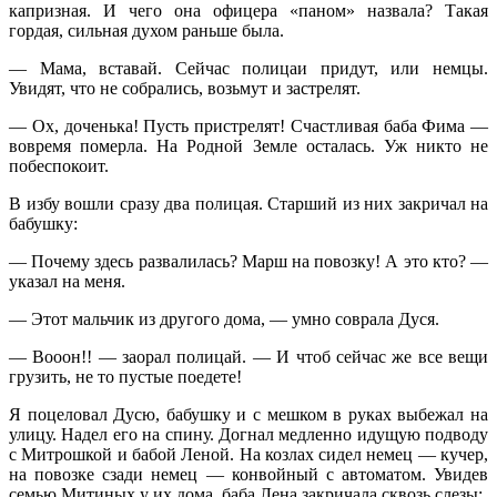
капризная. И чего она офицера «паном» назвала? Такая
гордая, сильная духом раньше была.
— Мама, вставай. Сейчас полицаи придут, или немцы.
Увидят, что не собрались, возьмут и застрелят.
— Ох, доченька! Пусть пристрелят! Счастливая баба Фима —
вовремя померла. На Родной Земле осталась. Уж никто не
побеспокоит.
В избу вошли сразу два полицая. Старший из них закричал на
бабушку:
— Почему здесь развалилась? Марш на повозку! А это кто? —
указал на меня.
— Этот мальчик из другого дома, — умно соврала Дуся.
— Вооон!! — заорал полицай. — И чтоб сейчас же все вещи
грузить, не то пустые поедете!
Я поцеловал Дусю, бабушку и с мешком в руках выбежал на
улицу. Надел его на спину. Догнал медленно идущую подводу
с Митрошкой и бабой Леной. На козлах сидел немец — кучер,
на повозке сзади немец — конвойный с автоматом. Увидев
семью Митиных у их дома, баба Лена закричала сквозь слезы: