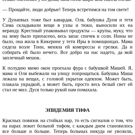
— Прощайте, люди добрые! Теперь встретимся на том свете!
У Дунаевых тоже был кавардак. Оля, бабушка Дуня и тетя
Сима складывали вещи в узлы и тюки, выносили их на
веранду. Крестный упаковывал продукты — крупы, муку, что
на зиму было припасено, весь запас спичек и соли. Нины не
было, она жила в Кикерине у тети Иры в помощницах. Мама
сидела возле Тони, меняла ей компрессы и грелки. Да и
собирать ей было нечего. Все добро на нас надето, да мой
заплечный мешок.
К полудню мимо окон проехала фура с бабушкой Машей. Я,
мама и Оля выбежали на улицу попрощаться. Бабушка Маша
лежала на вещах, с головой укрытая одеялом. Может быть,
плакала украдкой, а может быть, просто весь белый свет ей
стал не мил. Дуся только рукой нам помахала.
\
ЭПИДЕМИЯ ТИФА
Красных повязок на стойках нар, то есть сигналов о том, что
на нарах лежит больной тифом, с каждым днем становилось
все больше и больше. Теперь больных никуда не увозили,