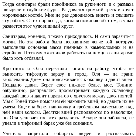
Тогда санитары брали покойников за руки-ноги и с размаха
швыряли в глубокие фуры. Раздавался громкий треск и хруст
мороженых костей. Мне не раз доводилось видеть и слышать
эту работу. С тех пор всегда, когда вспоминаю об этом, в ушах
раздается этот чудовищный хруст.
Санитарам, конечно, тяжело приходилось. И сами заразиться
могли. Но эта работа была несравнимо легче той, которую
выполняла основная масса пленных в каменоломнях и на
стройках. Поэтому охотников работать на немцев санитарами
было хоть отбавляй.
Крестного и Олю перестали гонять на работу, чтобы не
выносить тифозную заразу в город. Оля — на грани
заболевания. Днем она подсаживается к окошку и давит вшей.
Нещадно давит. Берет свое нижнее белье, мое, Тонино,
бабушкино, расправляет, просматривает каждую складочку,
каждый шов и давит паразитов с хрустом между двух ногтей.
Мы с Тоней тоже помогаем ей находить вшей, но давить их не
умеем. Еще она берет наволочку и гребешком вычесывает над
ней наши волосы. Десятки вшей расползаются по наволочке,
но Оля успевает их всех раздавить. Вскоре она заболела, ее
увезли в тифозный барак уже без сознания.
Учителю запретили собирать людей и рассказывать