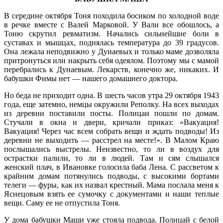
В середине октября Тоня походила босиком по холодной воде
в речке вместе с Валей Марковой. У Вали все обошлось, а
Тоню скрутил ревматизм. Начались сильнейшие боли в
суставах и мышцах, поднялась температура до 39 градусов.
Она лежала неподвижно у Дунаевых и только маме дозволяла
притронуться или накрыть себя одеялом. Поэтому мы с мамой
перебрались к Дунаевым. Лекарств, конечно же, никаких. И
бабушки Фимы нет — нашего домашнего доктора.
Но беда не приходит одна. В шесть часов утра 29 октября 1943
года, еще затемно, немцы окружили Реполку. На всех выходах
из деревни поставили посты. Полицаи пошли по домам.
Стучали в окна и двери, кричали приказ: «Вакуация!
Вакуация! Через час всем собрать вещи и ждать подводы! Из
деревни не выходить — расстрел на месте!». В Малом Краю
послышались выстрелы. Неизвестно, то ли в воздух для
острастки палили, то ли в людей. Там и сям слышался
женский плач, в Ивановке голосила баба Лена. С рассветом к
крайним домам потянулись подводы, с высокими бортами
телеги — фуры, как их назвал крестный. Мама послала меня к
Яснецовым взять ее сумочку с документами и наши теплые
вещи. Саму ее не отпустила Тоня.
У дома бабушки Маши уже стояла подвода. Полицай с белой