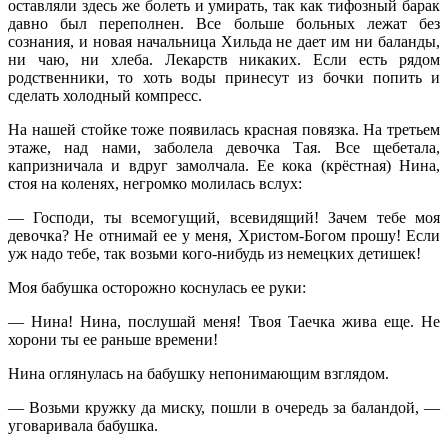
оставляли здесь же болеть и умирать, так как тифозный барак
давно был переполнен. Все больше больных лежат без
сознания, и новая начальница Хильда не дает им ни баланды,
ни чаю, ни хлеба. Лекарств никаких. Если есть рядом
родственники, то хоть воды принесут из бочки попить и
сделать холодный компресс.
На нашей стойке тоже появилась красная повязка. На третьем
этаже, над нами, заболела девочка Тая. Все щебетала,
капризничала и вдруг замолчала. Ее кока (крёстная) Нина,
стоя на коленях, негромко молилась вслух:
— Господи, ты всемогущий, всевидящий! Зачем тебе моя
девочка? Не отнимай ее у меня, Христом-Богом прошу! Если
уж надо тебе, так возьми кого-нибудь из немецких детишек!
Моя бабушка осторожно коснулась ее руки:
— Нина! Нина, послушай меня! Твоя Таечка жива еще. Не
хорони ты ее раньше времени!
Нина оглянулась на бабушку непонимающим взглядом.
— Возьми кружку да миску, пошли в очередь за баландой, —
уговаривала бабушка.