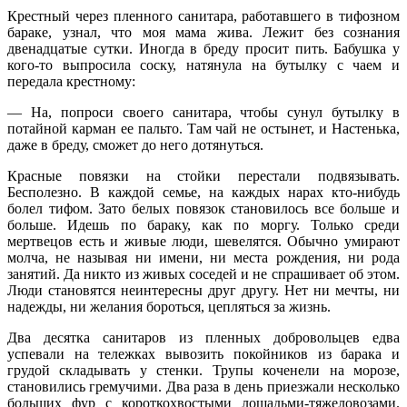
Крестный через пленного санитара, работавшего в тифозном
бараке, узнал, что моя мама жива. Лежит без сознания
двенадцатые сутки. Иногда в бреду просит пить. Бабушка у
кого-то выпросила соску, натянула на бутылку с чаем и
передала крестному:
— На, попроси своего санитара, чтобы сунул бутылку в
потайной карман ее пальто. Там чай не остынет, и Настенька,
даже в бреду, сможет до него дотянуться.
Красные повязки на стойки перестали подвязывать.
Бесполезно. В каждой семье, на каждых нарах кто-нибудь
болел тифом. Зато белых повязок становилось все больше и
больше. Идешь по бараку, как по моргу. Только среди
мертвецов есть и живые люди, шевелятся. Обычно умирают
молча, не называя ни имени, ни места рождения, ни рода
занятий. Да никто из живых соседей и не спрашивает об этом.
Люди становятся неинтересны друг другу. Нет ни мечты, ни
надежды, ни желания бороться, цепляться за жизнь.
Два десятка санитаров из пленных добровольцев едва
успевали на тележках вывозить покойников из барака и
грудой складывать у стенки. Трупы коченели на морозе,
становились гремучими. Два раза в день приезжали несколько
больших фур с короткохвостыми лошадьми-тяжеловозами.