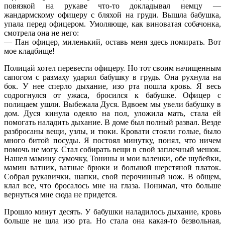
повязкой на рукаве что-то докладывал немцу —
жандармскому офицеру с бляхой на груди. Вышла бабушка,
упала перед офицером. Умоляюще, как виноватая собачонка,
смотрела она не него:
— Пан офицер, миленький, оставь меня здесь помирать. Вот
мое кладбище!
Полицай хотел перевести офицеру. Но тот своим начищенным
сапогом с размаху ударил бабушку в грудь. Она рухнула на
бок. У нее сперло дыхание, изо рта пошла кровь. Я весь
содрогнулся от ужаса, бросился к бабушке. Офицер с
полицаем ушли. Выбежала Дуся. Вдвоем мы увели бабушку в
дом. Дуся кинула одеяло на пол, уложила мать, стала ей
помогать наладить дыхание. В доме был полный развал. Везде
разбросаны вещи, узлы, и тюки. Кровати стояли голые, было
много битой посуды. Я постоял минутку, понял, что ничем
помочь не могу. Стал собирать вещи в свой заплечный мешок.
Нашел мамину сумочку, Тонины и мои валенки, обе шубейки,
мамин ватник, ватные брюки и большой шерстяной платок.
Собрал рукавички, шапки, свой перочинный нож. В общем,
клал все, что бросалось мне на глаза. Понимал, что больше
вернуться мне сюда не придется.
Прошло минут десять. У бабушки наладилось дыхание, кровь
больше не шла изо рта. Но стала она какая-то безвольная,