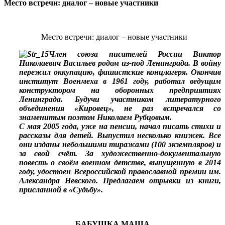
Место встречи: диалог – новые участники
Место встречи: диалог – новые участники
Член союза писателей России Виктор
Николаевич Васильев
родом из-под Ленинграда. В войну
пережил оккупацию,
фашистские концлагеря. Окончив
институт Военмеха в
1961 году, работал ведущим
конструктором на оборонных
предприятиях
Ленинграда. Будучи участником
литературного
объединения «Кировец», не раз встречался
со
знаменитым поэтом Николаем Рубцовым.
С мая 2005 года, уже на пенсии, начал писать стихи и
рассказы
для детей. Выпустил несколько книжек. Все
они изданы
небольшими тиражами (100 экземпляров) и
за свой
счёт. За художественно-документальную
повесть о своём военном детстве, выпущенную в 2014
году, удостоен Всероссийской православной премии
им.
Александра Невского. Предлагаем отрывки из книги,
присланной в «Судьбу».
\
БАБУШКА МАША