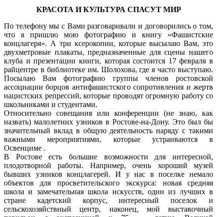
КРАСОТА И КУЛЬТУРА СПАСУТ МИР
По телефону мы с Вами разговаривали и договорились о том,
что я пришлю мою фотографию и книгу «Фашистские
концлагеря». А три ксерокопии, которые высылаю Вам, это
двухметровые плакаты, предназначенные для сцены нашего
клуба и презентации книги, которая состоится 17 февраля в
райцентре в библиотеке им. Шолохова, где я часто выступаю.
Посылаю Вам фотографию группы членов ростовской
ассоциации борцов антифашистского сопротивления и жертв
нацистских репрессий, которые проводят огромную работу со
школьниками и студентами.
Относительно совещания или конференции (не знаю, как
назвать) малолетних узников в Ростове-на-Дону. Это был бы
значительный вклад в общую деятельность наряду с такими
важными мероприятиями, которые устраиваются в
Освенциме .
В Ростове есть большие возможности для интересной,
плодотворной работы. Например, очень хороший музей
бывших узников концлагерей. И у нас в поселке немало
объектов для просветительского экскурса: новая средняя
школа и замечательная школа искусств, один из лучших в
стране кадетский корпус, интересный поселок и
сельскохозяйствный центр, наконец, мой выставочный