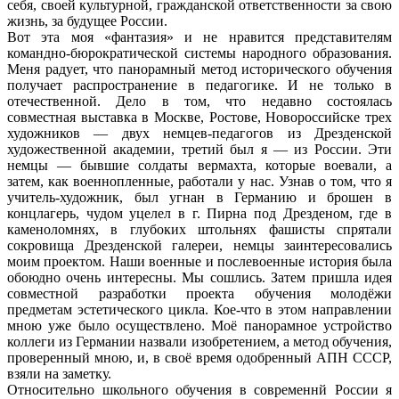
себя, своей культурной, гражданской ответственности за свою
жизнь, за будущее России.
Вот эта моя «фантазия» и не нравится представителям
командно-бюрократической системы народного образования.
Меня радует, что панорамный метод исторического обучения
получает распространение в педагогике. И не только в
отечественной. Дело в том, что недавно состоялась
совместная выставка в Москве, Ростове, Новороссийске трех
художников — двух немцев-педагогов из Дрезденской
художественной академии, третий был я — из России. Эти
немцы — бывшие солдаты вермахта, которые воевали, а
затем, как военнопленные, работали у нас. Узнав о том, что я
учитель-художник, был угнан в Германию и брошен в
концлагерь, чудом уцелел в г. Пирна под Дрезденом, где в
каменоломнях, в глубоких штольнях фашисты спрятали
сокровища Дрезденской галереи, немцы заинтересовались
моим проектом. Наши военные и послевоенные история была
обоюдно очень интересны. Мы сошлись. Затем пришла идея
совместной разработки проекта обучения молодёжи
предметам эстетического цикла. Кое-что в этом направлении
мною уже было осуществлено. Моё панорамное устройство
коллеги из Германии назвали изобретением, а метод обучения,
проверенный мною, и, в своё время одобренный АПН СССР,
взяли на заметку.
Относительно школьного обучения в современнй России я