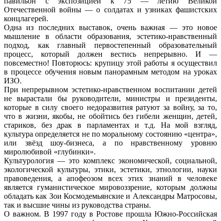
павильон с экспозицией к 75 — летию Великой
Отечественной войны — о солдатах и узниках фашистских
концлагерей.
Одна из последних выставок, очень важная — это новое
мышление в области образования, эстетико-нравственный
подход, как главный первостепенный образовательный
процесс, который должен вестись непрерывно. И —
повсеместно! Повторюсь: крупицу этой работы я осуществил
в процессе обучения новым панорамным методом на уроках
ИЗО.
При непрерывном эстетико-нравственном воспитании детей
не вырастали бы руководители, министры и президенты,
которые в силу своего недоразвития ратуют за войну, за то,
что в жизни, якобы, не обойтись без гибели женщин, детей,
стариков, без драк в парламентах и т.д. На мой взгляд,
культура определяется не по моральному состоянию «центра»,
или звёзд шоу-бизнеса, а по нравственному уровню
миролюбивой «глубинки».
Культурология — это комплекс экономической, социальной,
экологической культуры, этики, эстетики, этнологии, науки
правоведения, а апофеозом всех этих знаний в человеке
является гуманистическое мировоззрение, которым должны
обладать как Зои Космодемьянские и Александры Матросовы,
так и высшие чины из руководства страны.
О важном. В 1997 году в Ростове прошла Южно-Российская