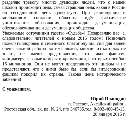
разделяю тревогу многих думющих людей, что с нашей
школой происходит беда, самая страшная беда, какая в России
на сегодняшний день существует. При равнодушии и
молчаливом согласии обшества идёт фактическое
уничтожение образования, происходят дегуманизация,
обесчеловечивание и дегуманизация общества.
Уважаемые сотрудники газеты «Судьба»! Поздравляю вас, а,
следовательно, читателей с новым 2015 годом! Позвольте
пожелать здоровья и семейного благополучия, сил для вашей
очень важной работы во имя людей, многие из которых не
знают, не имеют представления, что такое фашизм,
концлагеря, газовые камеры и крематории, в которых погибли
15 миллионов. Они не могут представить эти цифры и не
представляют, что с ними было бы, если бы гитлеровский
фашизм покорил их страны. Такова цена исторического
забвения!
С уважением,
Юрий Планидин
п. Рассвет, Аксайский район,
Ростовская обл., эк. кв. № 24, п/о 346735,тел. 8-903-460-45-13,
28 января 2015 г.
\