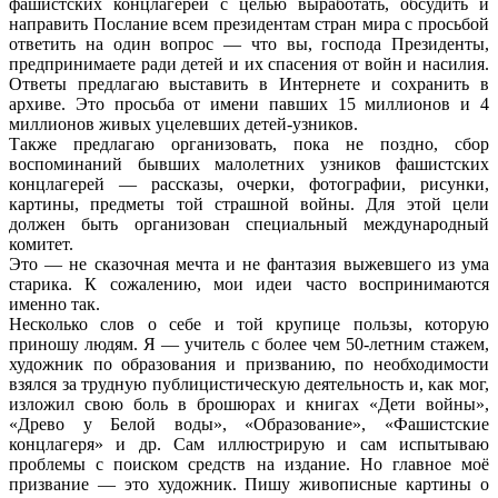
фашистских концлагерей с целью выработать, обсудить и
направить Послание всем президентам стран мира с просьбой
ответить на один вопрос — что вы, господа Президенты,
предпринимаете ради детей и их спасения от войн и насилия.
Ответы предлагаю выставить в Интернете и сохранить в
архиве. Это просьба от имени павших 15 миллионов и 4
миллионов живых уцелевших детей-узников.
Также предлагаю организовать, пока не поздно, сбор
воспоминаний бывших малолетних узников фашистских
концлагерей — рассказы, очерки, фотографии, рисунки,
картины, предметы той страшной войны. Для этой цели
должен быть организован специальный международный
комитет.
Это — не сказочная мечта и не фантазия выжевшего из ума
старика. К сожалению, мои идеи часто воспринимаются
именно так.
Несколько слов о себе и той крупице пользы, которую
приношу людям. Я — учитель с более чем 50-летним стажем,
художник по образования и призванию, по необходимости
взялся за трудную публицистическую деятельность и, как мог,
изложил свою боль в брошюрах и книгах «Дети войны»,
«Древо у Белой воды», «Образование», «Фашистские
концлагеря» и др. Сам иллюстрирую и сам испытываю
проблемы с поиском средств на издание. Но главное моё
призвание — это художник. Пишу живописные картины о