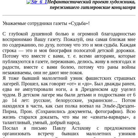
Нефантастический проект художника,
пережившего гитлеровские концлагеря
Уважаемые сотрудники газеты «Судьба»!
С глубокой душевной болью и огромной благодарностью
воспринимаю Вашу газету. Пожалуй, она самая близкая мне
по содержанию, по духу, потому что это и моя судьба. Каждая
строка — это и моя биография полосатой детской дорожки.
Потому что вместе с вами, т. е. всеми авторами, которые
публикуются в газете, переживаю, делюсь, живу в невзгодах и
радости, вместе с вами болею, потому что раны войны
незаживаемы, они не дают мне покоя.
Я тоже бывший малолетний узник фашистских страшных
лагерей. Прошел, как говорят «от» и «до». Был дважды ранен,
едва не ампутировали ноги, а в Дрезденском аду уцелел
чудом. В детском лагере мы были детьми и подростками от 6
до 14 лет: русские, белорусские, украинские… Потом
находился в части, как сын полка воевал на Эльбе-Дрезден-
Пирна, Прон. (Сохранились документы, фотографии). Всю
жизнь старался доказать, что мы не «азиаты-варвары», а
талантливый, умный, добрый народ.
Послал я письмо Павлу Астахову с предложением
организовать встречу бывших малолетних узников