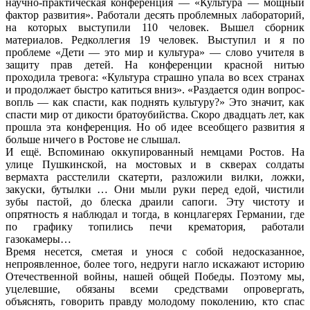
научно-практическая конференция — «Культура — мощный
фактор развития». Работали десять проблемных лабораторий,
на которых выступили 110 человек. Вышел сборник
материалов. Редколлегия 19 человек. Выступил и я по
проблеме «Дети — это мир и культура» — слово учителя в
защиту прав детей. На конференции красной нитью
проходила тревога: «Культура страшно упала во всех странах
и продолжает быстро катиться вниз». «Раздается один вопрос-
вопль — как спасти, как поднять культуру?» Это значит, как
спасти мир от дикости братоубийства. Скоро двадцать лет, как
прошла эта конференция. Но об идее всеобщего развития я
больше ничего в Ростове не слышал.
И ещё. Вспоминаю оккупированный немцами Ростов. На
улице Пушкинской, на мостовых и в скверах солдаты
вермахта расстелили скатерти, разложили вилки, ложки,
закуски, бутылки … Они мыли руки перед едой, чистили
зубы пастой, до блеска драили сапоги. Эту чистоту и
опрятность я наблюдал и тогда, в концлагерях Германии, где
по графику топились печи крематория, работали
газокамеры…
Время несется, сметая и унося с собой недосказанное,
непроявленное, более того, недруги нагло искажают историю
Отечественной войны, нашей общей Победы. Поэтому мы,
уцелевшие, обязаны всеми средствами опровергать,
объяснять, говорить правду молодому поколению, кто спас