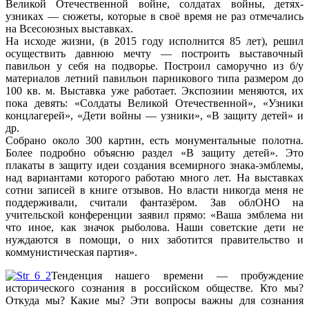
Великой Отечественной войне, солдатах войны, детях-
узниках — сюжеты, которые в своё время не раз отмечались
на Всесоюзных выставках.
На исходе жизни, (в 2015 году исполнится 85 лет), решил
осуществить давнюю мечту — построить выставочный
павильон у себя на подворье. Построил саморучно из б/у
материалов летний павильон парникового типа размером до
100 кв. м. Выставка уже работает. Экспозиии меняются, их
пока девять: «Солдаты Великой Отечественной», «Узники
концлагерей», «Дети войны — узники», «В защиту детей» и
др.
Собрано около 300 картин, есть монументальные полотна.
Более подробно объясню раздел «В защиту детей». Это
плакаты в защиту идеи создания всемирного знака-эмблемы,
над вариантами которого работаю много лет. На выставках
сотни записей в книге отзывов. Но власти никогда меня не
поддерживали, считали фантазёром. Зав облОНО на
учительской конференции заявил прямо: «Ваша эмблема ни
что иное, как значок рыболова. Наши советские дети не
нуждаются в помощи, о них заботится правительство и
коммунистическая партия».
Тенденция нашего времени — пробуждение
исторического сознания в российском обществе. Кто мы?
Откуда мы? Какие мы? Эти вопросы важны для сознания