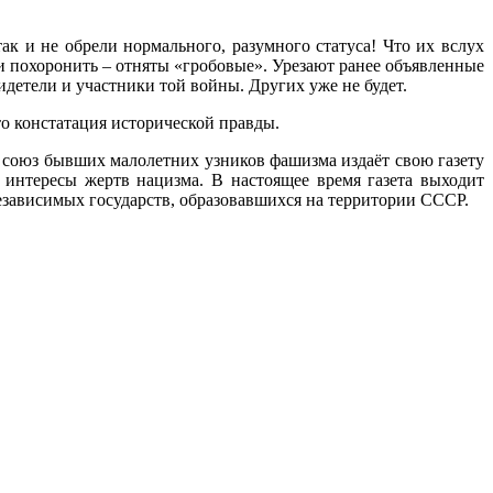
ак и не обрели нормального, разумного статуса! Что их вслух
и похоронить – отняты «гробовые». Урезают ранее объявленные
детели и участники той войны. Других уже не будет.
то констатация исторической правды.
 союз бывших малолетних узников фашизма издаёт свою газету
интересы жертв нацизма. В настоящее время газета выходит
 независимых государств, образовавшихся на территории СССР.