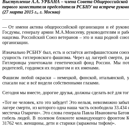
Выступление А.А. УРБАНА – члена Совета Общероссийской 
первого заместителя председателя РСБНУ на встрече руков
(27 марта 2015 г., г. Москва)
— От имени актива общероссийской организации и её руково
Госдумы, генералу армии М.А.Моисееву, руководителям и раб
нацизма. Российский Союз ветеранов – это и наш родной сою
организации.
Изначально РСБНУ был, есть и остаётся антифашистским союз
сущность гитлеровского фашизма. Через ад лагерей смерти,
Гитлеровцы уничтожали генетический фонд России. Мы пот
родителей, гордимся их подвигом и их именами.
Фашизм любой окраски – немецкой, финской, итальянской, у
спасали нас и всё видели собственными глазами.
Сегодня мы вместе, дорогие друзья, должны сделать всё для то
«Тот не человек, кто это забудет! Это нельзя, невозможно за
лагере смерти, из которого одна наша часть освободила 33.43
местечка Озаричи». Это слова генерала Павла Ивановича Батов
гибель людей. В полевом блокноте командующего фронтом К.
31762 чел. женщины, дети и старики (заражены тифом)».