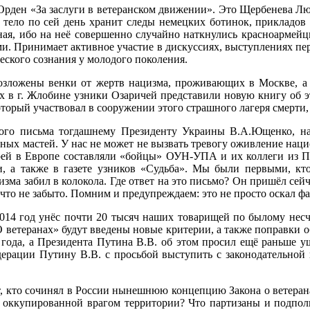
 Орден «За заслуги в ветеранском движении». Это Щербенева Л
 тело по сей день хранит следы немецких ботинок, прикладов
нная, ибо на неё совершенно случайно наткнулись красноармейц
и. Принимает активное участие в дискуссиях, выступлениях пе
ского сознания у молодого поколения.
озложены венки от жертв нацизма, проживающих в Москве, а 
ях в г. Жлобине узники Озаричей представили новую книгу об э
оторый участвовал в сооружении этого страшного лагеря смерти
того письма тогдашнему Президенту Украины В.А.Ющенко, н
зных мастей. У нас не может не вызвать тревогу оживление н
ерей в Европе составляли «бойцы» ОУН-УПА и их коллеги из П
, а также в газете узников «Судьба». Мы были первыми, кт
изма забил в колокола. Где ответ на это письмо? Он пришёл сей
что не забыто. Помним и предупреждаем: это не просто оскал ф
2014 год унёс почти 20 тысяч наших товарищей по былому нес
«О ветеранах» будут введены новые критерии, а также поправки
7 года, а Президента Путина В.В. об этом просил ещё раньше
ерации Путину В.В. с просьбой выступить с законодательной
, кто сочинял в России нынешнюю концепцию Закона о ветеранах
 на оккупированной врагом территории? Что партизаны и подп