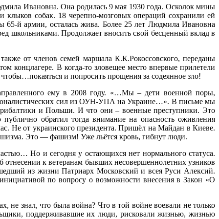
юдмила Ивановна. Она родилась 9 мая 1930 года. Осколок мины
 и клыков собак. 18 черепно-мозговых операций сохранили ей
ы 65-й армии, осталась жива. Более 25 лет Людмила Ивановна
ред школьниками. Продолжает вносить свой бесценный вклад в
также от членов семей маршала К.К.Рокоссовского, переданы
том концлагере. В когда-то зловещее место впервые прилетели
, чтобы…покаяться и попросить прощения за содеянное зло!
аправленного ему в 2008 году. «…Мы – дети военной поры,
ационалистических сил из ОУН-УПА на Украине…». В письме мы
рибалтики и Польши. И что они – военные преступники. Это
о публично обратил тогда внимание на опасность оживления
час. Не от украинского президента. Пришёл на Майдан в Киеве.
ашизма. Это — фашизм! Уже льётся кровь, гибнут люди.
частью… Но и сегодня у остающихся нет нормального статуса.
 об отнесении к ветеранам бывших несовершеннолетних узников
 ушедший из жизни Патриарх Московский и всея Руси Алексий.
 инициативой по вопросу о возможности внесения в Закон «О
, не знал, что была война? Что в той войне воевали не только
ольщики, поддерживавшие их люди, рисковали жизнью, жизнью