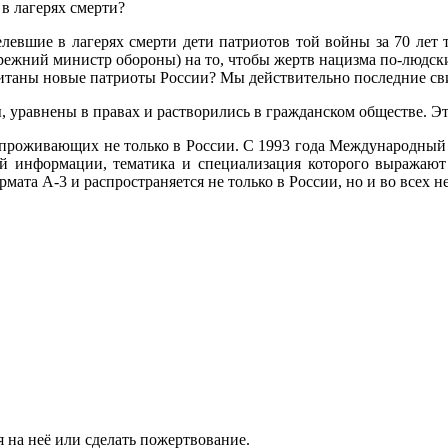
 в лагерях смерти?
левшие в лагерях смерти дети патриотов той войны за 70 лет т
прежний министр обороны) на то, чтобы жертв нацизма по-людск
итаны новые патриоты России? Мы действительно последние сви
ы, уравнены в правах и растворились в гражданском обществе. Э
, проживающих не только в России. С 1993 года Международный
й информации, тематика и специализация которого выражают 
рмата А-3 и распространяется не только в России, но и во всех
 на неё или сделать пожертвование.