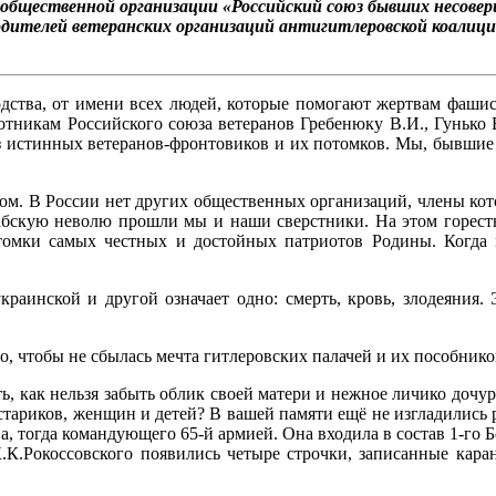
общественной организации «Российский союз бывших несовер
одителей ветеранских организаций антигитлеровской коалиц
дства, от имени всех людей, которые помогают жертвам фаши
отникам Российского союза ветеранов Гребенюку В.И., Гунько 
з истинных ветеранов-фронтовиков и их потомков. Мы, бывшие 
ом. В России нет других общественных организаций, члены кото
 рабскую неволю прошли мы и наши сверстники. На этом горест
омки самых честных и достойных патриотов Родины. Когда
краинской и другой означает одно: смерть, кровь, злодеяния.
го, чтобы не сбылась мечта гитлеровских палачей и их пособник
быть, как нельзя забыть облик своей матери и нежное личико до
4 стариков, женщин и детей? В вашей памяти ещё не изгладились
а, тогда командующего 65-й армией. Она входила в состав 1-го Б
К.Рокоссовского появились четыре строчки, записанные кара