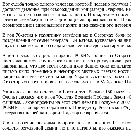
Вот судьба только одного человека, который недавно получил
достался девчонке при освобождении концлагеря Озаричи. Её
жизнь, но не избавили от инвалидности. И она, чудом спасё
возглавляет объединение жертв нацизма, проживающих в Перм
формирование национальной памяти и неискаженного историче
В год 70-летия к памятнику загубленных в Озаричах были в
поздравления от семьи генерала П.И.Батова. Буквально на дн
внук и правнук одного солдата бывшей гитлеровской армии, к
А вот несколько строк из архива РСБНУ. Точнее из Откры
пострадавшие от германского фашизма и его прислужников ра
напоминали, что две трети охранников фашистских концлаг
письмо было помещено в некоторых местных газетах России
националистических сил на западе Украины, кто об угрозе нац
Это отпрыски тех, кто охранял нас снаружи… в Майданеке. Ни
Узников фашизма осталось в России чуть больше 150 тысяч. 
Очень надеемся, что в год 70-летия Великой Победы в Закон 
фашизма. Законопроекты на этот счёт лежат в Госдуме с 200
РСБНУ в своё время обратился к Президенту Российской Фед
ветеранах» нашей категории. Надежды сохраняются.
И в заключение, несколько вопросов к размышлению. Разве тот
солдаты регулярной армии, но и те патриоты, кто оказался