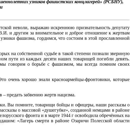
шеннолетних узников фашистских концлагерей» (РСБНУ),
ии
стской неволи, выражаю искреннюю признательность депутату
В.И. и другим за внимательное и доброе отношение к жертвам
узники фашизма, гордимся, что состоим в этой прославленной
рых на собственной судьбе в такой степени познали звериную
ном пути из каждых десяти наших товарищей погибли девять.
 мы говорим о борьбе с фашизмом, мы всегда помним своих
 Это очень хорошо знали красноармейцы-фронтовики, которые
ов – предать забвению жертв нацизма.
чурки. Вы помните, товарищи бойцы и офицеры, наши рассказы о
 рассказы о массовой «душегубке», созданной немцами в районе
елорусского фронта и в марте 1944 г освободила обречённых на
ндашом: «Лагерь смерти в районе Озаричи Полесской области