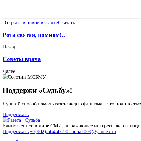
Открыть в новой вкладке
Скачать
Рота святая, помним!..
Назад
Советы врача
Далее
Поддержи «Судьбу»!
Лучший способ помочь газете жертв фашизма – это подписаться
Поддержать
Единственное в мире СМИ, выражающее интересы жертв нациз
Поддержать
+7(902)-564-47-90
sudba2009@yandex.ru