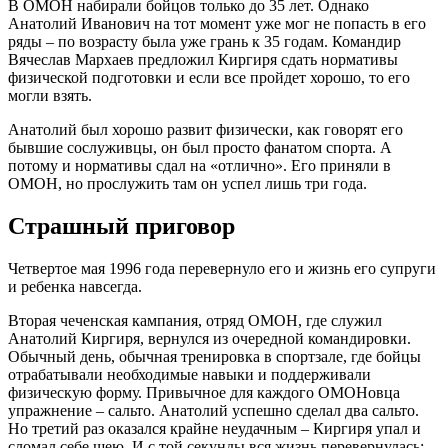
В ОМОН набирали бойцов только до 35 лет. Однако
Анатолий Иванович на тот момент уже мог не попасть в его
ряды – по возрасту была уже грань к 35 годам. Командир
Вячеслав Мархаев предложил Киргиря сдать нормативы
физической подготовки и если все пройдет хорошо, то его
могли взять.
Анатолий был хорошо развит физически, как говорят его
бывшие сослуживцы, он был просто фанатом спорта. А
потому и нормативы сдал на «отлично». Его приняли в
ОМОН, но прослужить там он успел лишь три года.
Страшный приговор
Четвертое мая 1996 года перевернуло его и жизнь его супруги
и ребенка навсегда.
Вторая чеченская кампания, отряд ОМОН, где служил
Анатолий Киргиря, вернулся из очередной командировки.
Обычный день, обычная тренировка в спортзале, где бойцы
отрабатывали необходимые навыки и поддерживали
физическую форму. Привычное для каждого ОМОНовца
упражнение – сальто. Анатолий успешно сделал два сальто.
Но третий раз оказался крайне неудачным – Киргиря упал и
сломал себе шею. И с той секунды вся жизнь перевернулась: