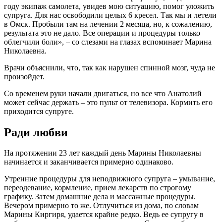
году экипаж самолета, увидев мою ситуацию, помог уложить
супруга. Для нас освободили целых 6 кресел. Так мы и летели
в Омск. Пробыли там на лечении 2 месяца, но, к сожалению,
результата это не дало. Все операции и процедуры только
облегчили боли», – со слезами на глазах вспоминает Марина
Николаевна.
Врачи объяснили, что, так как нарушен спинной мозг, чуда не
произойдет.
Со временем руки начали двигаться, но все что Анатолий
может сейчас держать – это пульт от телевизора. Кормить его
приходится супруге.
Ради любви
На протяжении 23 лет каждый день Марины Николаевны
начинается и заканчивается примерно одинаково.
Утренние процедуры для неподвижного супруга – умывание,
переодевание, кормление, прием лекарств по строгому
графику. Затем домашние дела и массажные процедуры.
Вечером примерно то же. Отлучиться из дома, по словам
Марины Киргиря, удается крайне редко. Ведь ее супругу в