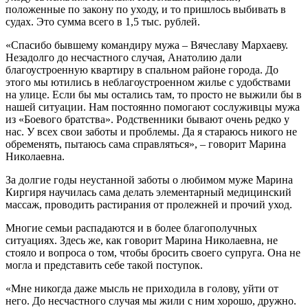
положенные по закону по уходу, и то пришлось выбивать в
судах. Это сумма всего в 1,5 тыс. рублей.
«Спасибо бывшему командиру мужа – Вячеславу Мархаеву.
Незадолго до несчастного случая, Анатолию дали
благоустроенную квартиру в спальном районе города. До
этого мы ютились в неблагоустроенном жилье с удобствами
на улице. Если бы мы остались там, то просто не выжили бы в
нашей ситуации. Нам постоянно помогают сослуживцы мужа
из «Боевого братства». Родственники бывают очень редко у
нас. У всех свои заботы и проблемы. Да я стараюсь никого не
обременять, пытаюсь сама справляться», – говорит Марина
Николаевна.
За долгие годы неустанной заботы о любимом муже Марина
Киргиря научилась сама делать элементарный медицинский
массаж, проводить растирания от пролежней и прочий уход.
Многие семьи распадаются и в более благополучных
ситуациях. Здесь же, как говорит Марина Николаевна, не
стояло и вопроса о том, чтобы бросить своего супруга. Она не
могла и представить себе такой поступок.
«Мне никогда даже мысль не приходила в голову, уйти от
него. До несчастного случая мы жили с ним хорошо, дружно.