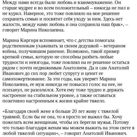
Между нами всегда были любовь и взаимоуважение. Он
старше мудрее и во всем положительный – никогда не пил и
не курил. Наверное, это тоже повлияло на мое решение
сохранить семью и посвятит себя уходу за ним. Здесь нет
жалости, между нами любовь и она сохранила наш брак», –
говорит Марина Николаевна.
Марина Киргиря вспоминает, что с детства помогала
родственникам ухаживать за своим дедушкой – ветераном
войны, получившим ранение. Возможно, такой пример
крепкой семьи, которую не способны разбить любые
трудности и невзгоды, тоже повлиял на ее решение остаться
рядом с почти недвижимым Анатолием. Да и сам Анатолий
Иванович до сих пор любит супругу и ценит ее
самопожертвование. За эти годы, как уверяет Марина
Николаевна, ее муж никогда не повысил голос на нее, не
психанул, не разозлился. Хотя ему тоже трудно и держать
настроение на стабильном уровне, а также оставаться
позитивно настроенным к жизни крайне тяжело.
«Благодаря своей жене я больше 20 лет живу с тяжелой
травмой. Если бы не она, то я просто не выжил бы. Хочу
пожелать всем женщинам, чтобы их берегли мужья. Потому
что только благодаря женам мы можем выжить на этом свете в
любой тяжелой ситуации», – говорит Анатолий Иванович.