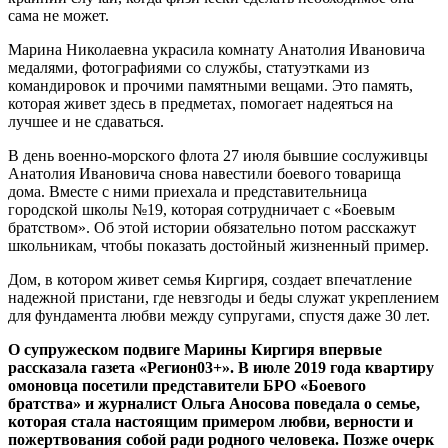
сама не может.
Марина Николаевна украсила комнату Анатолия Ивановича
медалями, фотографиями со службы, статуэтками из
командировок и прочими памятными вещами. Это память,
которая живет здесь в предметах, помогает надеяться на
лучшее и не сдаваться.
В день военно-морского флота 27 июля бывшие сослуживцы
Анатолия Ивановича снова навестили боевого товарища
дома. Вместе с ними приехала и представительница
городской школы №19, которая сотрудничает с «Боевым
братством». Об этой истории обязательно потом расскажут
школьникам, чтобы показать достойный жизненный пример.
Дом, в котором живет семья Киргиря, создает впечатление
надежной пристани, где невзгоды и беды служат укреплением
для фундамента любви между супругами, спустя даже 30 лет.
О супружеском подвиге Марины Киргиря впервые
рассказала газета «Регион03+». В июле 2019 года квартиру
омоновца посетили представители БРО «Боевого
братства» и журналист Ольга Аносова поведала о семье,
которая стала настоящим примером любви, верности и
пожертвования собой ради родного человека. Позже очерк