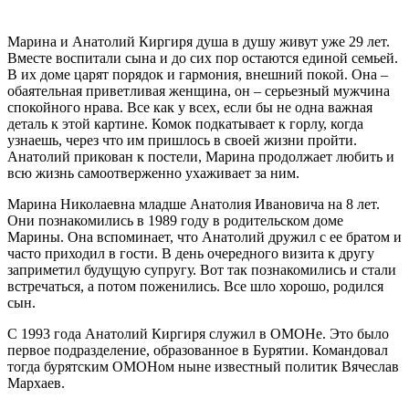
Марина и Анатолий Киргиря душа в душу живут уже 29 лет.
Вместе воспитали сына и до сих пор остаются единой семьей.
В их доме царят порядок и гармония, внешний покой. Она –
обаятельная приветливая женщина, он – серьезный мужчина
спокойного нрава. Все как у всех, если бы не одна важная
деталь к этой картине. Комок подкатывает к горлу, когда
узнаешь, через что им пришлось в своей жизни пройти.
Анатолий прикован к постели, Марина продолжает любить и
всю жизнь самоотверженно ухаживает за ним.
Марина Николаевна младше Анатолия Ивановича на 8 лет.
Они познакомились в 1989 году в родительском доме
Марины. Она вспоминает, что Анатолий дружил с ее братом и
часто приходил в гости. В день очередного визита к другу
заприметил будущую супругу. Вот так познакомились и стали
встречаться, а потом поженились. Все шло хорошо, родился
сын.
С 1993 года Анатолий Киргиря служил в ОМОНе. Это было
первое подразделение, образованное в Бурятии. Командовал
тогда бурятским ОМОНом ныне известный политик Вячеслав
Мархаев.