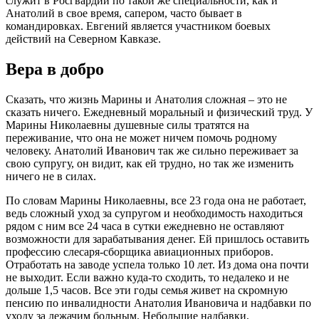
служит в Росгвардии по такой же специальности, как и
Анатолий в свое время, сапером, часто бывает в
командировках. Евгений является участником боевых
действий на Северном Кавказе.
Вера в добро
Сказать, что жизнь Марины и Анатолия сложная – это не
сказать ничего. Ежедневный моральный и физический труд. У
Марины Николаевны душевные силы тратятся на
переживание, что она не может ничем помочь родному
человеку. Анатолий Иванович так же сильно переживает за
свою супругу, он видит, как ей трудно, но так же изменить
ничего не в силах.
По словам Марины Николаевны, все 23 года она не работает,
ведь сложный уход за супругом и необходимость находиться
рядом с ним все 24 часа в сутки ежедневно не оставляют
возможности для зарабатывания денег. Ей пришлось оставить
профессию слесаря-сборщика авиационных приборов.
Отработать на заводе успела только 10 лет. Из дома она почти
не выходит. Если важно куда-то сходить, то недалеко и не
дольше 1,5 часов. Все эти годы семья живет на скромную
пенсию по инвалидности Анатолия Ивановича и надбавки по
уходу за лежачим больным. Небольшие надбавки,