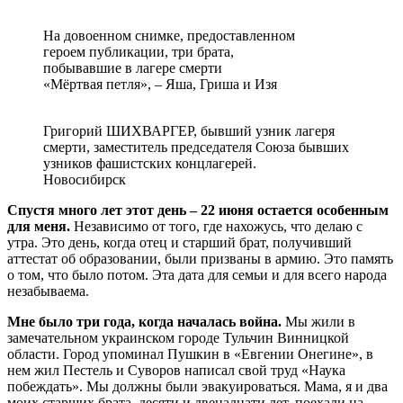
На довоенном снимке, предоставленном
героем публикации, три брата,
побывавшие в лагере смерти
«Мёртвая петля», – Яша, Гриша и Изя
Григорий ШИХВАРГЕР, бывший узник лагеря
смерти, заместитель председателя Союза бывших
узников фашистских концлагерей.
Новосибирск
Спустя много лет этот день – 22 июня остается особенным
для меня.
Независимо от того, где нахожусь, что делаю с
утра. Это день, когда отец и старший брат, получивший
аттестат об образовании, были призваны в армию. Это память
о том, что было потом. Эта дата для семьи и для всего народа
незабываема.
Мне было три года, когда началась война.
Мы жили в
замечательном украинском городе Тульчин Винницкой
области. Город упоминал Пушкин в «Евгении Онегине», в
нем жил Пестель и Суворов написал свой труд «Наука
побеждать». Мы должны были эвакуироваться. Мама, я и два
моих старших брата, десяти и двенадцати лет, поехали на