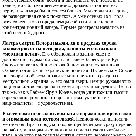
телеге, но с ближайшей железнодорожной станции нас
вернули – немцы были совсем близко. Мы стали жить дома,
не разворачивая своих пожитков. А уже осенью 1941 года
всех евреев этого города немцы собрали и погнали в
концентрационный лагерь. Первые расстрелы начались на
этой осенней дороге.
Лагерь смерти Печора находился в пределах сорока
километров от нашего дома, нацисты его называли
«мертвая петля».
Его обосновали в здании еще не
достроенного дома отдыха, на высоком берегу реки Буг.
Окружили колючей проволокой, поставили охранников.
Охранниками были украинские полицаи. В Советском Союзе
не говорили об этом, правительство не хотело раздора с
Республикой Украина. А это были звери. Немцы руками этих
националистов совершали все эти преступные деяния. Точно
так же, как в Бабьем Яру в Киеве, когда уничтожили тысячи
евреев одновременно, это делали тоже украинские
националисты – с удовольствием.
В моей памяти осталась комната с нарами или кроватями
и огромным количеством людей.
Периодически выносили
мертвецов. Врач городской больницы Белецкий сразу перешел
на работу к немцам и ставил опыты: делал уколы якобы от
тифа, а на утро приходил и считал, сколько человек умерло от