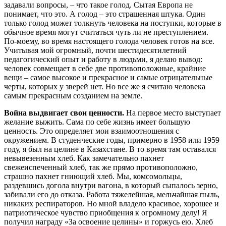
задавали вопросы, – что такое голод. Сытая Европа не
понимает, что это. А голод – это страшенная штука. Один
только голод может толкнуть человека на поступки, которые в
обычное время могут считаться чуть ли не преступлением.
По-моему, во время настоящего голода человек готов на все.
Учитывая мой огромный, почти шестидесятилетний
педагогический опыт и работу в людьми, я делаю вывод:
человек совмещает в себе две противоположные, крайние
вещи – самое высокое и прекрасное и самые отрицательные
черты, которых у зверей нет. Но все же я считаю человека
самым прекрасным созданием на земле.
Война выдвигает свои ценности.
На первое место выступает
желание выжить. Сама по себе жизнь имеет большую
ценность. Это определяет мои взаимоотношения с
окружением. В студенческие годы, примерно в 1958 или 1959
году, я был на целине в Казахстане. В то время там оставался
невывезенным хлеб. Как замечательно пахнет
свежеиспеченный хлеб, так же прямо противоположно,
страшно пахнет гниющий хлеб. Мы, комсомольцы,
раздевшись догола внутри вагона, в который сыпалось зерно,
забивали его до отказа. Работа тяжелейшая, мельчайшая пыль,
никаких респираторов. Но мной владело красивое, хорошее и
патриотическое чувство приобщения к огромному делу! Я
получил награду «За освоение целины» и горжусь ею. Хлеб