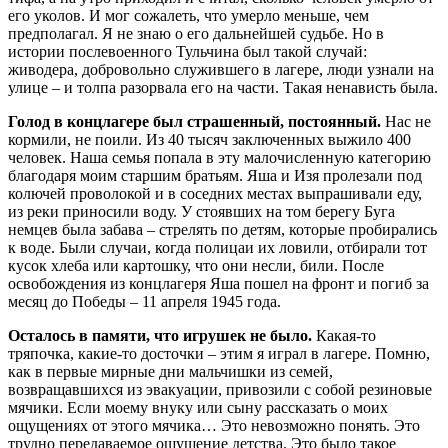
его уколов. И мог сожалеть, что умерло меньше, чем
предполагал. Я не знаю о его дальнейшей судьбе. Но в
истории послевоенного Тульчина был такой случай:
живодера, добровольно служившего в лагере, люди узнали на
улице – и толпа разорвала его на части. Такая ненависть была.
Голод в концлагере был страшенный, постоянный.
Нас не
кормили, не поили. Из 40 тысяч заключенных выжило 400
человек. Наша семья попала в эту малочисленную категорию
благодаря моим старшим братьям. Яша и Изя пролезали под
колючей проволокой и в соседних местах выпрашивали еду,
из реки приносили воду. У стоявших на том берегу Буга
немцев была забава – стрелять по детям, которые пробирались
к воде. Были случаи, когда полицаи их ловили, отбирали тот
кусок хлеба или картошку, что они несли, били. После
освобождения из концлагеря Яша пошел на фронт и погиб за
месяц до Победы – 11 апреля 1945 года.
Осталось в памяти, что игрушек не было.
Какая-то
тряпочка, какие-то досточки – этим я играл в лагере. Помню,
как в первые мирные дни мальчишки из семей,
возвращавшихся из эвакуации, привозили с собой резиновые
мячики. Если моему внуку или сыну рассказать о моих
ощущениях от этого мячика… Это невозможно понять. Это
трудно передаваемое ощущение детства. Это было такое