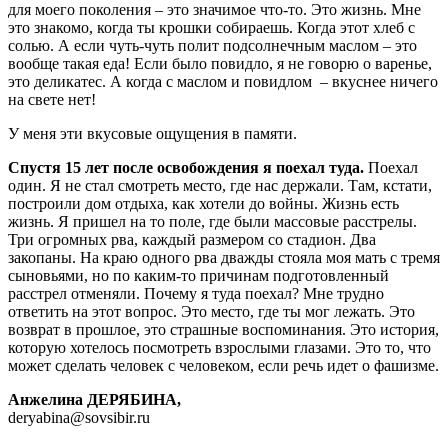
для моего поколения – это значимое что-то. Это жизнь. Мне
это знакомо, когда ты крошки собираешь. Когда этот хлеб с
солью. А если чуть-чуть полит подсолнечным маслом – это
вообще такая еда! Если было повидло, я не говорю о варенье,
это деликатес. А когда с маслом и повидлом – вкуснее ничего
на свете нет!
У меня эти вкусовые ощущения в памяти.
Спустя 15 лет после освобождения я поехал туда.
Поехал
один. Я не стал смотреть место, где нас держали. Там, кстати,
построили дом отдыха, как хотели до войны. Жизнь есть
жизнь. Я пришел на то поле, где были массовые расстрелы.
Три огромных рва, каждый размером со стадион. Два
закопаны. На краю одного рва дважды стояла моя мать с тремя
сыновьями, но по каким-то причинам подготовленный
расстрел отменяли. Почему я туда поехал? Мне трудно
ответить на этот вопрос. Это место, где ты мог лежать. Это
возврат в прошлое, это страшные воспоминания. Это история,
которую хотелось посмотреть взрослыми глазами. Это то, что
может сделать человек с человеком, если речь идет о фашизме.
Анжелина ДЕРЯБИНА,
deryabina@sovsibir.ru