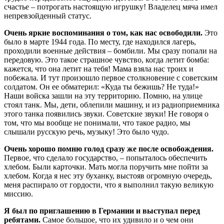
счастье – потрогать настоящую игрушку! Владелец мяча имел
непревзойденный статус.
Очень яркие воспоминания о том, как нас освободили.
Это
было в марте 1944 года. По месту, где находился лагерь,
проходили военные действия – бомбили. Мы сразу попали на
передовую. Это такое страшное чувство, когда летит бомба:
кажется, что она летит на тебя! Мама взяла нас троих и
побежала. И тут произошло первое столкновение с советским
солдатом. Он ее обматерил: «Куда ты бежишь? Не туда!»
Наши войска зашли на эту территорию. Помню, на улице
стоял танк. Мы, дети, облепили машину, и из радиоприемника
этого танка появились звуки. Советские звуки! Не говоря о
том, что мы вообще не понимали, что такое радио, мы
слышали русскую речь, музыку! Это было чудо.
Очень хорошо помню голод сразу же после освобождения.
Первое, что сделало государство, – попыталось обеспечить
хлебом. Были карточки. Мать могла поручить мне пойти за
хлебом. Когда я нес эту буханку, выстояв огромную очередь,
меня распирало от гордости, что я выполнил такую великую
миссию.
Я был по приглашению в Германии и выступал перед
ребятами.
Самое большое, что их удивило и о чем они