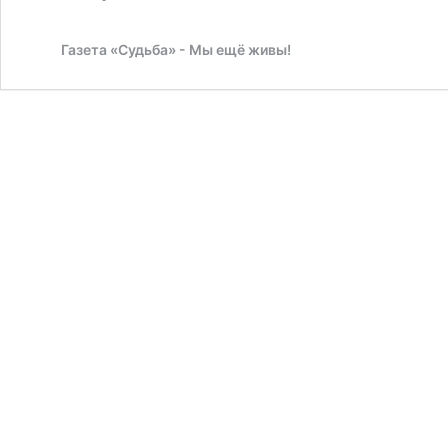
Мос
быв
Газета «Судьба» - Мы ещё живы!
узни
фаши