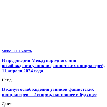
Sudba_211
Скачать
В преддверии Международного дня
освобождения узников фашистских концлагерей,
11 апреля 2024 года.
Назад
В канун освобождения узников фашистских
концлагерей –
История, настоящее и будущее
Далее