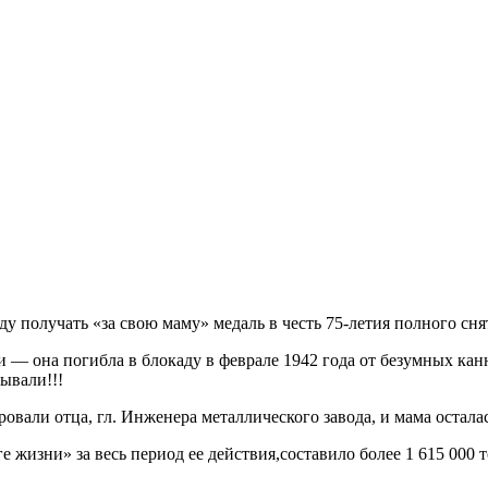
ду получать «за свою маму» медаль в честь 75-летия полного сн
 — она погибла в блокаду в феврале 1942 года от безумных канни
рывали!!!
вали отца, гл. Инженера металлического завода, и мама осталась 
 жизни» за весь период ее действия,составило более 1 615 000 т