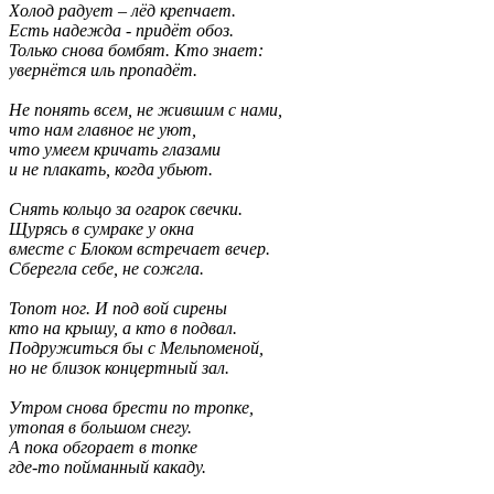
Холод радует – лёд крепчает.

Есть надежда - придёт обоз.

Только снова бомбят. Кто знает:

увернётся иль пропадёт.

Не понять всем, не жившим с нами,

что нам главное не уют,

что умеем кричать глазами

и не плакать, когда убьют.

Снять кольцо за огарок свечки.

Щурясь в сумраке у окна

вместе с Блоком встречает вечер.

Сберегла себе, не сожгла.

Топот ног. И под вой сирены

кто на крышу, а кто в подвал.

Подружиться бы с Мельпоменой,

но не близок концертный зал.

Утром снова брести по тропке,

утопая в большом снегу.

А пока обгорает в топке

где-то пойманный какаду.
