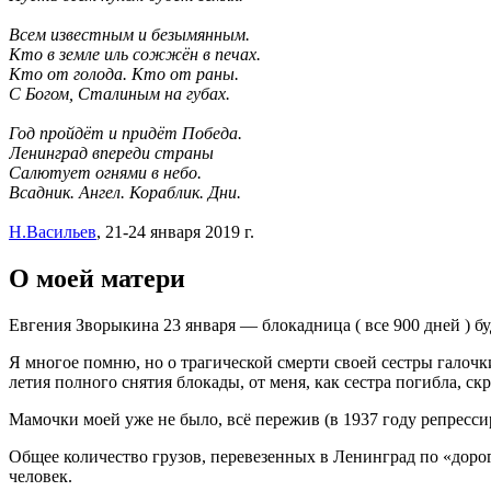
Всем известным и безымянным.

Кто в земле иль сожжён в печах.

Кто от голода. Кто от раны.

С Богом, Сталиным на губах.

Год пройдёт и придёт Победа.

Ленинград впереди страны

Салютует огнями в небо.

Всадник. Ангел. Кораблик. Дни.
Н.Васильев
, 21-24 января 2019 г.
О моей матери
Евгения Зворыкина 23 января — блокадница ( все 900 дней ) бу
Я многое помню, но о трагической смерти своей сестры галочки
летия полного снятия блокады, от меня, как сестра погибла, ск
Мамочки моей уже не было, всё пережив (в 1937 году репрессиро
Общее количество грузов, перевезенных в Ленинград по «дороге
человек.