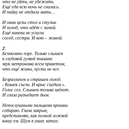
что не уйти, не убежать.

Ещё еда всю ночь не снилась.

И пайку не отдала мать…

И окна целы стол и стулья.

И холод, что идёт с зимой.

Ещё навеки не уснули

сосед, сестра. И кот – живой.

2
.

Безмолвно горе. Только слышен

в глубокой гулкой тишине

звук метронома всем приветом,

что ещё живы, пусть не все.

Безразличен и страшен голод.

- Кошек съели. И крыс съедим ».

Голос сел. Слышен только шёпот.

И глаза разъедает дым.

Непослушными пальцами крошки

собираю. Глаза закрыв,

представляю, как полной ложкой

кашу ем. Шум в ушах затих:
