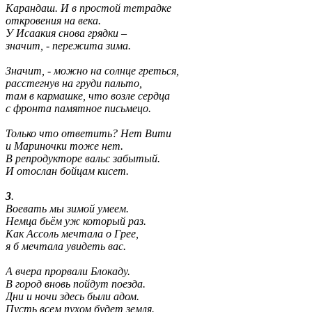
Карандаш. И в простой тетрадке

откровения на века.

У Исаакия снова грядки –

значит, - пережита зима.

Значит, - можно на солнце греться,

расстегнув на груди пальто,

там в кармашке, что возле сердца

с фронта памятное письмецо.

Только что ответить? Нет Вити

и Мариночки тоже нет.

В репродукторе вальс забытый.

И отослан бойцам кисет.

3
.

Воевать мы зимой умеем.

Немца бьём уж который раз.

Как Ассоль мечтала о Грее,

я б мечтала увидеть вас.

А вчера прорвали Блокаду.

В город вновь пойдут поезда.

Дни и ночи здесь были адом.

Пусть всем пухом будет земля.
