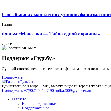
Союз бывших малолетних узников фашизма приз
Назад
Фильм «Макеевка — Тайна одной окраины»
Далее
Поддержи «Судьбу»!
Лучший способ помочь газете жертв фашизма – это подписаться
Поддержать
Единственное в мире СМИ, выражающее интересы жертв нациз
Поддержать
+7(902)-564-47-90
sudba2009@yandex.ru
О газете
Наши сподвижники
Поддержать нас