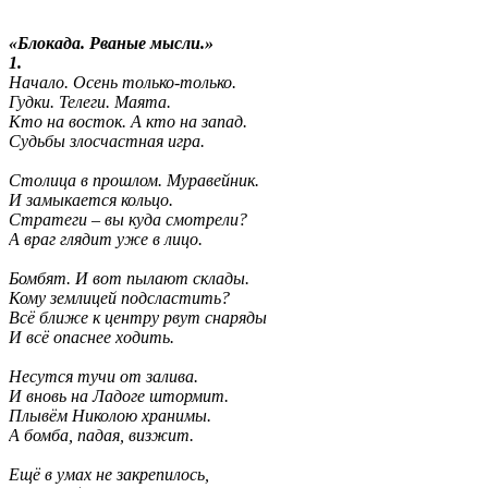
«Блокада. Рваные мысли.»
1.
Начало. Осень только-только.

Гудки. Телеги. Маята.

Кто на восток. А кто на запад.

Судьбы злосчастная игра.

Столица в прошлом. Муравейник.

И замыкается кольцо.

Стратеги – вы куда смотрели?

А враг глядит уже в лицо.

Бомбят. И вот пылают склады.

Кому землицей подсластить?

Всё ближе к центру рвут снаряды

И всё опаснее ходить.

Несутся тучи от залива.

И вновь на Ладоге штормит.

Плывём Николою хранимы.

А бомба, падая, визжит.

Ещё в умах не закрепилось,
