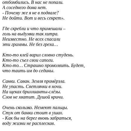
отбомбились. В нас не попали.

А соседнего дома нет.

- Почему же я не в подвале?

Не дойти. Вот и весь секрет».

Где скребли и что примешали –

голь на выдумки так хитра.

Неизвестно. Не всех спасали

эти граммы. Не без греха…

Кто-то клей варил словно студень.

Кто-то съел свои сапоги.

Кто-то… Страшно промолвить. Будет,

что таить им до седины.

Санки. Саван. Земля промёрзла.

Не упасть. Светлячки в ночи.

На щеках бриллианты-слёзы.

Слов не хватит. Душой кричи.

Очень скользко. Немеют пальцы.

Стук от банки стоит в ушах.

- Как бы на берег вновь забраться,

воду жизни не расплескав.
