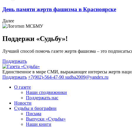
День памяти жертв фашизма в Красноярске
Далее
Поддержи «Судьбу»!
Лучший способ помочь газете жертв фашизма – это подписаться
Поддержать
Единственное в мире СМИ, выражающее интересы жертв нациз
Поддержать
+7(902)-564-47-90
sudba2009@yandex.ru
О газете
Наши сподвижники
Поддержать нас
Новости
Судьбы и биографии
Письма
Выпуски «Судьбы»
Наши книги