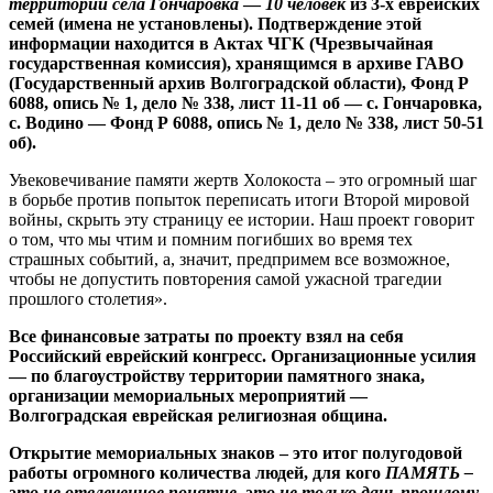
территории села Гончаровка
—
10 человек
из 3-х еврейских
семей (имена не установлены).
Подтверждение этой
информации находится в Актах ЧГК (Чрезвычайная
государственная комиссия),
хранящимся в архиве ГАВО
(Государственный архив Волгоградской области), Фонд Р
6088, опись № 1, дело № 338, лист 11-11 об — с. Гончаровка,
с. Водино — Фонд Р 6088, опись № 1, дело № 338, лист 50-51
об).
Увековечивание памяти жертв Холокоста – это огромный шаг
в борьбе против попыток переписать итоги Второй мировой
войны, скрыть эту страницу ее истории. Наш проект говорит
о том, что мы чтим и помним погибших во время тех
страшных событий, а, значит, предпримем все возможное,
чтобы не допустить повторения самой ужасной трагедии
прошлого столетия».
Все финансовые затраты по проекту взял на себя
Российский еврейский конгресс. Организационные усилия
— по благоустройству территории памятного знака,
организации мемориальных мероприятий —
Волгоградская еврейская религиозная община.
Открытие мемориальных знаков – это итог полугодовой
работы огромного количества людей, для кого
ПАМЯТЬ –
это не отвлеченное понятие, это не только дань прошлому,