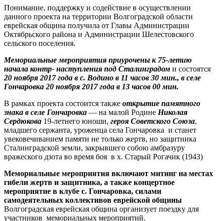
Понимание, поддержку и содействие в осуществлении
данного проекта на территории Волгоградской области
еврейская община получила от Главы Администрации
Октябрьского района и Администрации Шелестовского
сельского поселения.
Мемориальные мероприятия приурочены к 75-летию
начала контр- наступления под Сталинградом
и состоятся
20 ноября 2017 года
в с. Водино в 11 часов 30 мин., в селе
Гончаровка 20 ноября 2017 года в 13 часов 00 мин.
В рамках проекта состоится также
открытие памятного
знака в селе Гончаровка
— на малой Родине
Николая
Сердюкова
19-летнего юноши,
героя Советского Союза
,
младшего сержанта, уроженца села Гончаровка и станет
увековечиванием памяти не только жертв, но защитника
Сталинградской земли, закрывшего собою амбразуру
вражеского дзота во время боя в х. Старый Рогачик (1943)
Мемориальные мероприятия включают митинг на местах
гибели жертв и защитника, а также концертное
мероприятие в клубе с. Гончаровка, силами
самодеятельных коллективов еврейской общины
Волгоградская еврейская община организует поездку для
участников мемориальных мероприятий.