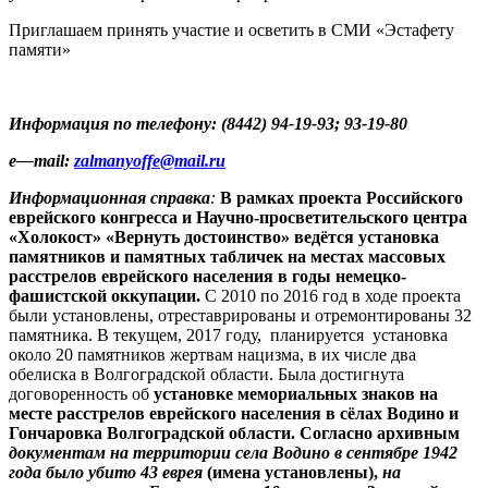
Приглашаем принять участие и осветить в СМИ «Эстафету
памяти»
Информация по телефону: (8442) 94-19-93; 93-19-80
e
—
mail
:
zalmanyoffe
@
mail
.
ru
Информационная справка
:
В рамках проекта Российского
еврейского конгресса и Научно-просветительского центра
«Холокост» «Вернуть достоинство» ведётся установка
памятников и памятных табличек на местах массовых
расстрелов еврейского населения в годы немецко-
фашистской оккупации.
С 2010 по 2016 год в ходе проекта
были установлены, отреставрированы и отремонтированы 32
памятника. В текущем, 2017 году, планируется установка
около 20 памятников жертвам нацизма, в их числе два
обелиска в Волгоградской области. Была достигнута
договоренность об
установке мемориальных знаков на
месте расстрелов еврейского населения в сёлах Водино и
Гончаровка Волгоградской области. Согласно архивным
документам на территории села Водино в сентябре 1942
года было убито 43 еврея
(имена установлены),
на