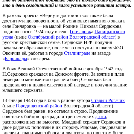
это и день сегодняшний и залог успешного развития завтра.
В рамках проекта «Вернуть достоинство» также была
достигнута договоренность об установке памятного знака в
селе Гончаровка — на малой Родине Николая Сердюкова,
родившегося в 1924 году в селе
Гончаровк
а
Царицынского
уезда
(ныне
Октябрьский район
Волгоградской област)
в
русской крестьянской семье. Сердюков Н.Ф. получил
начальное образование, после чего поступил в школу ФЗО.
Окончив её, работал в городе
Сталинграде
на заводе
«
Баррикады
» слесарем.
В боях Великой Отечественной войны с декабря 1942 года
Н.Сердюков сражался на Донском фронте. За взятие в плен
немецкого миномётного расчёта боец Сердюков был
представлен к правительственной награде и получил звание
младшего сержанта.
13 января 1943 года в бою в районе хутора
Старый Рогачик
(ныне
Городищенский район
Волгоградской области)
Сердюков был ранен, но остался в строю. Продвижение
советских бойцов преградили три немецких
дзота
,
расположенных на высотке. Младший сержант Сердюков и
двое рядовых поползли в их сторону. Рядовые, следовавшие
впереди, гранатами забросали два дзота, но при этом были