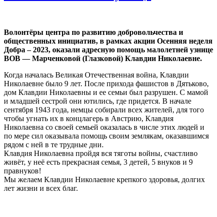
Волонтёры центра по развитию добровольчества и
общественных инициатив, в рамках акции Осенняя неделя
Добра – 2023, оказали адресную помощь малолетней узнице
ВОВ — Марченковой (Глазковой) Клавдии Николаевне.
Когда началась Великая Отечественная война, Клавдии
Николаевне было 9 лет. После прихода фашистов в Дятьково,
дом Клавдии Николаевны и ее семьи был разрушен. С мамой
и младшей сестрой они ютились, где придется. В начале
сентября 1943 года, немцы собирали всех жителей, для того
чтобы угнать их в концлагерь в Австрию, Клавдия
Николаевна со своей семьей оказалась в числе этих людей и
по мере сил оказывала помощь своим землякам, оказавшимся
рядом с ней в те трудные дни.
Клавдия Николаевна пройдя вся тяготы войны, счастливо
живёт, у неё есть прекрасная семья, 3 детей, 5 внуков и 9
правнуков!
Мы желаем Клавдии Николаевне крепкого здоровья, долгих
лет жизни и всех благ.