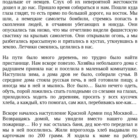
подальше от немцев. Слух об их невероятной жестокости
дошел и до нас. Пришло время собираться и нам. Пошли куда
глаза глядят, то есть прямо по большой дороге, на восток. Мы
шли, а немецкие самолеты бомбили, стремясь попасть в
скопления людей, в отчаянии убегающих в никуда. Они
опускались так низко, что мы отчетливо видели фашистскую
свастику на крыльях самолетов. Они открывали огонь, а мы
разбегались врассыпную и прятались в кустах, уткнувшись в
землю. Летчики смеялись, целились в нас.
На пути было много деревень, но трудно было найти
пристанище. Нам вскоре повезло. Хозяйка небольшого дома с
радушием приняла нас и поселила в маленькой комнатушке.
Наступила зима, а дома дров не было, собирали сучья. В
середине дома стояла русская печь, в ней готовили пищу, а
иногда мы в ней и мылись. Все было… Было нечего одеть,
обуть, порой ложились спать голодными со слезами на глазах,
приходилось ходить по деревням, просить у всех кусочек
хлеба, а каждый, кто помогал, сам жил, перебиваясь кое-как…
Вскоре началось наступление Красной Армии под Москвой…
Возвращаясь домой, мы увидели вместо нашего дома
пожарище… Но у нас осталась баня, дед кое-что переделал и
мы в ней поселились. Жили впроголодь хлеб выдавали по
карточкам по 200 грамм. Я ходила к маме на работу,