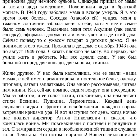
приносила деду немного бульона. Однажды пришла от мамы
и застала деда замерзшим. Похоронили деда в братской
могиле. В 1943 году заболела мама и вскоре умерла. Я в это
время тоже болела. Соседка (спасибо ей), увидев меня в
тяжелом состоянии забрала меня к себе, хотя у нее в семье
было семь человек. Вылечила меня тетя Акулина (так звали
соседку), оформила документы и меня увезли в детский дом.
Сейчас почему-то с ужасом говорят о детских домах. Я не
понимаю этого ужаса. Прожила в детдоме с октября 1943 года
по август 1949 года. Сказать плохого не могу. Во-первых, нас
учили жить и работать. Мы все делали сами. У нас был
большой огород, две лошади, две коровы, свиньи.
Жили дружно. У нас была кастелянша, мы ее звали «наша
мама», с ней вместе ремонтировали постельное белье, одежду,
штопали, латали заплатками. Она много рассказывала, читала
нам книги. Как сейчас помню, сидим вокруг, она посередине,
Мы за работой, и ее голос тихий, спокойный, она нам читает
стихи Есенина, Пушкина, Лермонтова… Каждый день
слушали сводки с фронта и освобождение каждого города
встречали криками ура! И вот наступил тот день, когда ночью
нас поднял директор Антон Николаевич и сказал, что
кончилась война. Мы повскакивали с постелей и ринулись в
зал. С замиранием сердца в необыкновенной тишине слушали
голос Левитана. Что потом творилось! Нашего ликования не