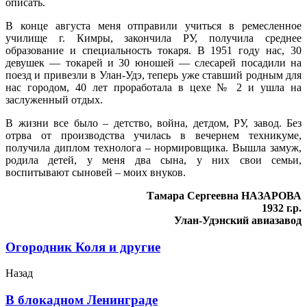
описать.
В конце августа меня отправили учиться в ремесленное
училище г. Кимры, закончила РУ, получила среднее
образование и специальность токаря. В 1951 году нас, 30
девушек — токарей и 30 юношей — слесарей посадили на
поезд и привезли в Улан-Удэ, теперь уже ставший родным для
нас городом, 40 лет проработала в цехе № 2 и ушла на
заслуженный отдых.
В жизни все было – детство, война, детдом, РУ, завод. Без
отрва от производства училась в вечернем техникуме,
получила диплом технолога – нормировщика. Вышла замуж,
родила детей, у меня два сына, у них свои семьи,
воспитывают сыновей – моих внуков.
Тамара Сергеевна НАЗАРОВА
1932 г.р.
Улан-Удэнский авиазавод
Огородник Коля и другие
Назад
В блокадном Ленинграде