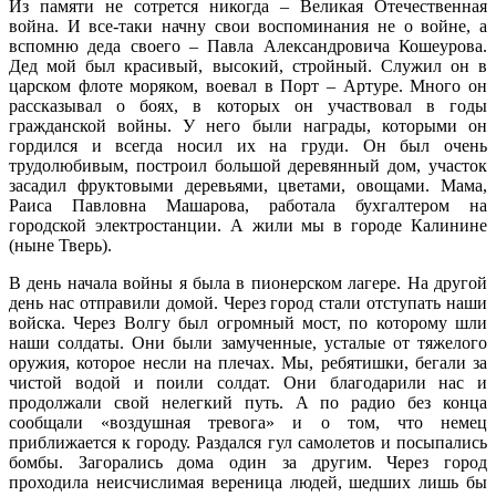
Из памяти не сотрется никогда – Великая Отечественная
война. И все-таки начну свои воспоминания не о войне, а
вспомню деда своего – Павла Александровича Кошеурова.
Дед мой был красивый, высокий, стройный. Служил он в
царском флоте моряком, воевал в Порт – Артуре. Много он
рассказывал о боях, в которых он участвовал в годы
гражданской войны. У него были награды, которыми он
гордился и всегда носил их на груди. Он был очень
трудолюбивым, построил большой деревянный дом, участок
засадил фруктовыми деревьями, цветами, овощами. Мама,
Раиса Павловна Машарова, работала бухгалтером на
городской электростанции. А жили мы в городе Калинине
(ныне Тверь).
В день начала войны я была в пионерском лагере. На другой
день нас отправили домой. Через город стали отступать наши
войска. Через Волгу был огромный мост, по которому шли
наши солдаты. Они были замученные, усталые от тяжелого
оружия, которое несли на плечах. Мы, ребятишки, бегали за
чистой водой и поили солдат. Они благодарили нас и
продолжали свой нелегкий путь. А по радио без конца
сообщали «воздушная тревога» и о том, что немец
приближается к городу. Раздался гул самолетов и посыпались
бомбы. Загорались дома один за другим. Через город
проходила неисчислимая вереница людей, шедших лишь бы