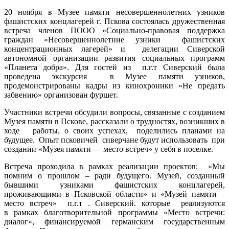
20 ноября в Музее памяти несовершеннолетних узников
фашистских концлагерей г. Пскова состоялась дружественная
встреча членов ПООО «Социально-правовая поддержка
граждан «Несовершеннолетние узники фашистских
концентрационных лагерей» и делегации Сиверской
автономной организации развития социальных программ
«Планета добра». Для гостей из п.г.т Сиверский была
проведена экскурсия в Музее памяти узников,
продемонстрированы кадры из кинохроники «Не предать
забвению» организован фуршет.
Участники встречи обсудили вопросы, связанные с созданием
Музея памяти в Пскове, рассказали о трудностях, возникших в
ходе работы, о своих успехах, поделились планами на
будущее. Опыт псковичей сиверчане будут использовать при
создании «Музея памяти — место встреч» у себя в поселке.
Встреча проходила в рамках реализации проектов: «Мы
помним о прошлом – ради будущего. Музей, созданный
бывшими узниками фашистских концлагерей,
проживающими в Псковской области» и «Музей памяти –
место встреч» п.г.т . Сиверский. которые реализуются
в рамках благотворительной программы «Место встречи:
диалог», финансируемой германским государственным