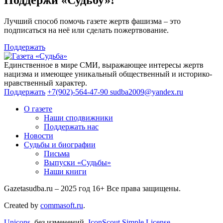
Лучший способ помочь газете жертв фашизма – это
подписаться на неё или сделать пожертвование.
Поддержать
Единственное в мире СМИ, выражающее интересы жертв
нацизма и имеющее уникальный общественный и историко-
нравственный характер.
Поддержать
+7(902)-564-47-90
sudba2009@yandex.ru
О газете
Наши сподвижники
Поддержать нас
Новости
Судьбы и биографии
Письма
Выпуски «Судьбы»
Наши книги
Gazetasudba.ru – 2025 год
16+
Все права защищены.
Created by
commasoft.ru
.
Unicons,
без изменений,
IconScout Simple License