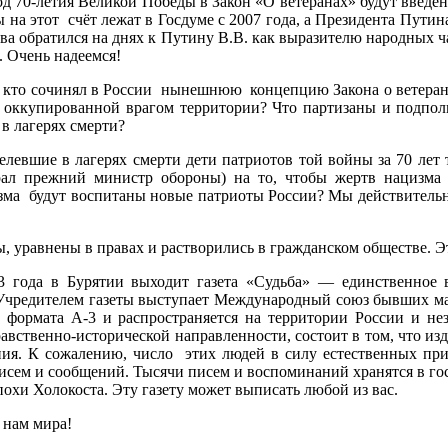
од 70-летия Великой Победы в Закон «О ветеранах» будут введе
на этот счёт лежат в Госдуме с 2007 года, а Президента Путин
ва обратился на днях к Путину В.В. как выразителю народных 
. Очень надеемся!
, кто сочинял в России нынешнюю концепцию Закона о ветеранах,
 на оккупированной врагом территории? Что партизаны и подп
 в лагерях смерти?
левшие в лагерях смерти дети патриотов той войны за 70 лет т
рал прежний министр обороны) на то, чтобы жертв нацизма 
зма будут воспитаны новые патриоты России? Мы действительно
ы, уравнены в правах и растворились в гражданском обществе. Э
3 года в Бурятии выходит газета «Судьба» — единственное 
Учредителем газеты выступает Международный союз бывших мал
х формата А-3 и распространяется на территории России и не
вственно-исторической направленности, состоит в том, что изда
ния. К сожалению, число этих людей в силу естественных прич
сем и сообщений. Тысячи писем и воспоминаний хранятся в гос
охи Холокоста. Эту газету может выписать любой из вас.
 нам мира!