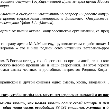
едатель депутат Государственной Думы генерал армии Моисеев
лиции.
участие в дискуссии и выступить по вопросу «О работе общер
ьбе против возрождения неонацизма и фашизма». Отсутствие
 выступил Урбан А.А. (Москва).
дарил от имени актива общероссийской организации, её предс
, генералу армии М.А.Моисееву, руководителям и работникам Р
теранов – это и наш родной союз истинных ветеранов-фро
ом. В России нет других общественных организаций, члены кото
 рабскую неволю прошли мы и наши сверстники. На этом горест
омки самых честных и достойных патриотов Родины. Когда
краинской и другой означает одно: смерть, кровь, злодеяния.
 того, чтобы не сбылась мечта гитлеровских палачей и их по
озможно забыть, как нельзя забыть облик своей матери и н
о одна наша часть освободила 33.434 стариков, женщин и д