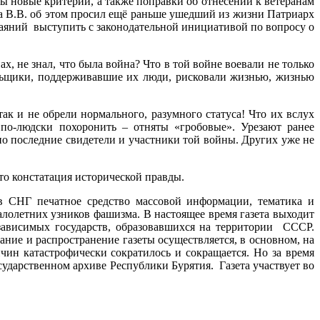
ны новые критерии, а также поправки об отнесении к ветеранам
а В.В. об этом просил ещё раньше ушедший из жизни Патриарх
чаяний выступить с законодательной инициативой по вопросу о
 не знал, что была война? Что в той войне воевали не только
ольщики, поддерживавшие их люди, рисковали жизнью, жизнью
ак и не обрели нормального, разумного статуса! Что их вслух
по-людски похоронить – отняты «гробовые». Урезают ранее
 последние свидетели и участники той войны. Других уже не
то констатация исторической правды.
в СНГ печатное средство массовой информации, тематика и
олетних узников фашизма. В настоящее время газета выходит
зависимых государств, образовавшихся на территории СССР.
ние и распространение газеты осуществляется, в основном, на
ин катастрофически сократилось и сокращается. Но за время
ударственном архиве Республики Бурятия. Газета участвует во