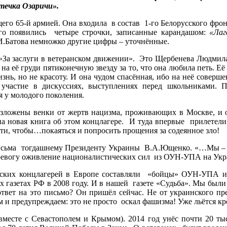
стечка Озаричи».
его 65-й армией. Она входила в состав 1-го Белорусского фронт
го появились четыре строчки, записанные карандашом:
«Лаг
И.Батова немножко другие цифры – уточнённые.
 «За заслуги в ветеранском движении». Это Щербенева Людмила 
 её груди пятиконечную звезду за то, что она любила петь. Её
знь, но не красоту. И она чудом спасённая, ибо на неё соверш
 участие в дискуссиях, выступлениях перед школьниками.
 у молодого поколения.
озложены венки от жертв нацизма, проживающих в Москве, и о
ена новая книга об этом концлагере. И туда впервые прилетел
рти, чтобы…покаяться и попросить прощения за содеянное зло!
письма тогдашнему Президенту Украины В.А.Ющенко. «…Мы – 
ь тревогу оживление националистических сил из ОУН-УПА на У
ских концлагерей в Европе составляли «бойцы» ОУН-УПА и
 газетах РФ в 2008 году. И в нашей газете «Судьба». Мы были
ответ на это письмо? Он пришёл сейчас. Не от украинского пр
и предупреждаем: это не просто оскал фашизма! Уже льётся кр
(вместе с Севастополем и Крымом). 2014 год унёс почти 20 