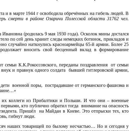
а и в марте 1944 г освободила обречённых на гибель людей. В
ерь смерти в районе Озаричи Полесской области 31762 чел.
Ивановна (родилась 9 мая 1930 года). Осколок мины достался
 тело по сей день хранит следы немецких ботинок, прикладов и
енно случайно наткнулись красноармейцы 65-й армии. Более 25
 Продолжает вносить свой бесценный вклад в формирование
т семьи К.К.Рокоссовского, переданы поздравления от семьи
и внук и правнук одного солдата бывшей гитлеровской армии,
дети военной поры, пострадавшие от германского фашизма и
краине…»
 их коллеги из Прибалтики и Польши. И что они – военные
 первыми, кто публично обратил тогда внимание на опасность
езидента. Пришёл на Майдан в Киеве. Это отпрыски тех, кто
овь, гибнут люди.
тысяч наших товарищей по былому несчастью… Но и сегодня у