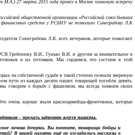
 М.А.) 27 марта 2015 года провёл в Москве плановую встречу
оссийской общественной организации «Российский союз бывших
 финансовых средств у РСБНУ не позволило Синегрибову Л.К
едателя Синегрибова Л.К. всех ветеранов, которые помогают
СВ Гребенюку В.И., Гунько В.И. и другим за внимательное и
нтовиков и их потомков. Мы гордимся, что состоим в этой
рых на собственной судьбе в такой степени познали звериную
ном пути из каждых десяти наших товарищей погибли девять.
 мы говорим о борьбе с фашизмом, мы всегда помним своих
 Это очень хорошо знали красноармейцы-фронтовики, которые
собников – предать забвению жертв нацизма.
ежное личико дочурки. Вы помните, товарищи бойцы и
етей? В вашей памяти ещё не изгладились рассказы о