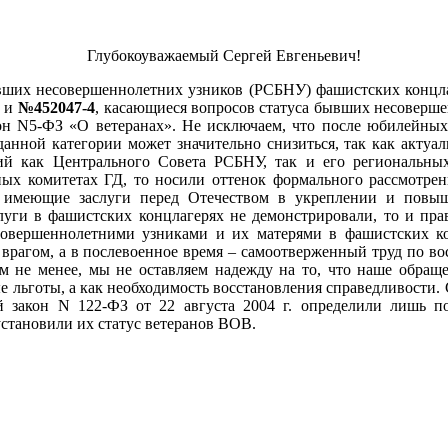
Глубокоуважаемый Сергей Евгеньевич!
вших несовершеннолетних узников (РСБНУ) фашистских концла
6
и
№452047-4
, касающиеся вопросов статуса бывших несоверш
кон N5-ФЗ «О ветеранах». Не исключаем, что после юбилейны
 данной категории может значительно снизиться, так как акту
й как Центрального Совета РСБНУ, так и его региональных
ных комитетах ГД, то носили оттенок формального рассмотрен
, имеющие заслуги перед Отечеством в укреплении и повыш
слуги в фашистских концлагерях не демонстрировали, то и пр
совершеннолетними узниками и их матерями в фашистских ко
 врагом, а в послевоенное время – самоотверженный труд по во
ем не менее, мы не оставляем надежду на то, что наше обращ
 льготы, а как необходимость восстановления справедливости. 
 закон N 122-ФЗ от 22 августа 2004 г. определили лишь п
становили их статус ветеранов ВОВ.