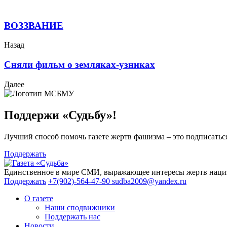
ВОЗЗВАНИЕ
Назад
Сняли фильм о земляках-узниках
Далее
Поддержи «Судьбу»!
Лучший способ помочь газете жертв фашизма – это подписаться
Поддержать
Единственное в мире СМИ, выражающее интересы жертв нациз
Поддержать
+7(902)-564-47-90
sudba2009@yandex.ru
О газете
Наши сподвижники
Поддержать нас
Новости