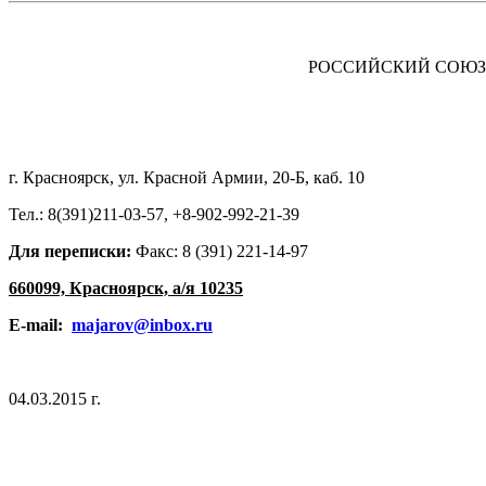
\
РОССИЙСКИЙ СОЮЗ
г. Красноярск, ул. Красной Армии, 20-Б, каб. 10
Тел.: 8(391)211-03-57, +8-902-992-21-39
Для переписки:
Факс: 8 (391) 221-14-97
660099, Красноярск, а/я 10235
E-mail:
maja
ro
v
@
inbox
.
ru
04.03.2015 г.