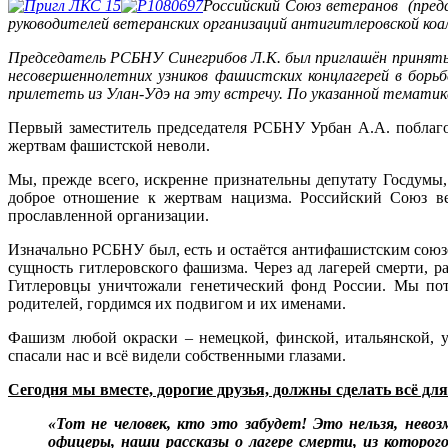
Российский Союз ветеранов (предс
руководителей ветеранских организаций антигитлеровской коа
Председатель РСБНУ Синегрибов Л.К. был приглашён принять 
несовершеннолетних узников фашистских концлагерей в бор
прилететь из Улан-Удэ на эту встречу. По указанной тематике
Первый заместитель председателя РСБНУ Урбан А.А. поблаго
жертвам фашистской неволи.
Мы, прежде всего, искренне признательны депутату Госдумы
доброе отношение к жертвам нацизма. Российский Союз ве
прославленной организации.
Изначально РСБНУ был, есть и остаётся антифашистским союз
сущность гитлеровского фашизма. Через ад лагерей смерти,
Гитлеровцы уничтожали генетический фонд России. Мы пот
родителей, гордимся их подвигом и их именами.
Фашизм любой окраски – немецкой, финской, итальянской, у
спасали нас и всё видели собственными глазами.
Сегодня мы вместе, дорогие друзья, должны сделать всё для
«Тот не человек, кто это забудет! Это нельзя, нев
офицеры, наши рассказы о лагере смерти, из которог