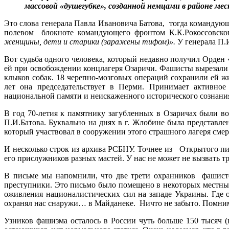
массовой «душегубке», созданной немцами в районе ме
Это слова генерала Павла Ивановича Батова, тогда командующ
полевом блокноте командующего фронтом К.К.Рокоссовско
женщины, дети и старики (заражены тифом)».
У генерала П.
Вот судьба одного человека, который недавно получил Орден
ей при освобождении концлагеря Озаричи. Фашисты вырезали на
клыков собак. 18 черепно-мозговых операций сохранили ей жи
лет она председательствует в Перми. Принимает активное
национальной памяти и неискаженного исторического сознания
В год 70-летия к памятнику загубленных в Озаричах были в
П.И.Батова. Буквально на днях в г. Жлобине была представл
который участвовал в сооружении этого страшного лагеря сме
И несколько строк из архива РСБНУ. Точнее из Открытого 
его прислужников разных мастей. У нас не может не вызват
В письме мы напомнили, что две трети охранников фашист
преступники. Это письмо было помещено в некоторых местных
оживления националистических сил на западе Украины. Где 
охранял нас снаружи… в Майданеке. Ничто не забыто. Помним 
Узников фашизма осталось в России чуть больше 150 тысяч 