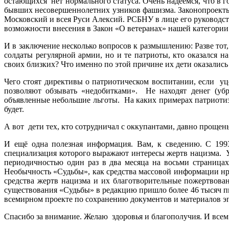
остающихся нет нормального статуса. Очень надеемся, что в г
бывших несовершеннолетних узников фашизма. Законопроекты 
Московский и всея Руси Алексий. РСБНУ в лице его руководст
возможности внесения в Закон «О ветеранах» нашей категории
И в заключение несколько вопросов к размышлению: Разве тот
солдаты регулярной армии, но и те патриоты, кто оказался
своих близких? Что именно по этой причине их дети оказались
Чего стоят директивы о патриотическом воспитании, если уце
позволяют обзывать «недобитками». Не находят денег (уб
объявленные небольшие льготы. На каких примерах патриоти
будет.
А вот дети тех, кто сотрудничал с оккупантами, давно прощен
И ещё одна полезная информация. Вам, к сведению. С 199
специализация которого выражают интересы жертв нацизма. 
периодичностью один раз в два месяца на восьми страница
Необычность «Судьбы», как средства массовой информации нра
средства жертв нацизма и их благотворительные пожертвова
существования «Судьбы» в редакцию пришло более 46 тысяч пи
всемирном проекте по сохранению документов и материалов эп
Спасибо за внимание. Желаю здоровья и благополучия. И всем