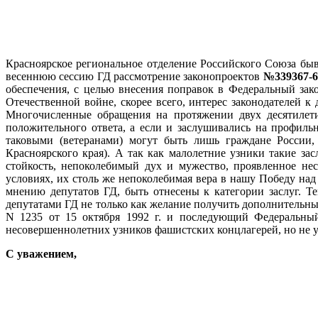
Красноярское региональное отделение Российского Союза бы
весеннюю сессию ГД рассмотрение законопроектов
№339367-
обеспечения, с целью внесения поправок в Федеральный за
Отечественной войне, скорее всего, интерес законодателей к
Многочисленные обращения на протяжении двух десятилети
положительного ответа, а если и заслушивались на профиль
таковыми (ветеранами) могут быть лишь граждане России
Красноярского края). А так как малолетние узники такие за
стойкость, непоколебимый дух и мужество, проявленное не
условиях, их столь же непоколебимая вера в нашу Победу над
мнению депутатов ГД, быть отнесены к категории заслуг. Т
депутатами ГД не только как желание получить дополнительные
N 1235 от 15 октября 1992 г. и последующий Федеральный
несовершеннолетних узников фашистских концлагерей, но не у
С уважением,