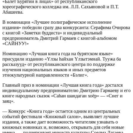
«Балет Бурятии в лицах» от республиканского
хореографического колледжа им. Л.П. Сахьяновой и П.Т.
Абашеева.
В номинации «Лучшее полиграфическое исполнение
издания» победили сразу два конкурсанта: Серафима Очирова
с книгой «Заметки буддиста» и индивидуальный
предприниматель Дмитрий Гармаев с книгой-альбомом
«САЙНУУ!»
Номинацию «Лучшая книга года на бурятском языке»
присудили изданию «Yлзы haйхан Yлзытэмнай. Туужа ба
рассказууд» от республиканского центра по поддержке
изучения национальных языков и иных предметов
этнокультурной направленности «Бэлиг».
Главный приз в номинации «Лучшая книга года» достался
индивидуальному предпринимателю Дмитрию Гармаеву и его
книге народных сказок «Саhан шандаган хоёр» — «Снег и
заяц».
— Конкурс «Книга года» остается одним из центральных
событий фестиваля «Книжный салон», выявляет лучшие
издания, а также дает возможность читателям узнавать о
книжных новинках и, возможно, открывать для себя новые
имена, — подчеркивает министр культуры Соелма Дагаева.