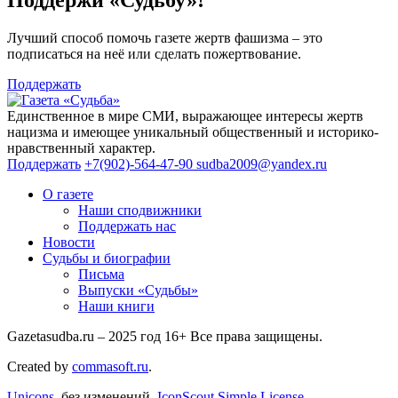
Лучший способ помочь газете жертв фашизма – это
подписаться на неё или сделать пожертвование.
Поддержать
Единственное в мире СМИ, выражающее интересы жертв
нацизма и имеющее уникальный общественный и историко-
нравственный характер.
Поддержать
+7(902)-564-47-90
sudba2009@yandex.ru
О газете
Наши сподвижники
Поддержать нас
Новости
Судьбы и биографии
Письма
Выпуски «Судьбы»
Наши книги
Gazetasudba.ru – 2025 год
16+
Все права защищены.
Created by
commasoft.ru
.
Unicons,
без изменений,
IconScout Simple License