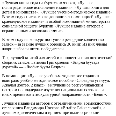
«Лучшая книга года на бурятском языке», «Лучшее
полиграфическое исполнение издания», «Лучшая книга для
детей и юношества», «Лучшее учебно-методическое издание».
В этом году список также дополнился номинацией «Лучшее
краеведческое издание» и особой номинацией министерства
социальной защиты Бурятии «Лучшее издание авторов с
ограниченными возможностями».
В этом году на конкурс поступило рекордное количество
заявок – за звание лучших боролись 36 книг. Из них члены
жюри выбрали шесть победителей.
Так, лучшей книгой для детей и юношества стал поэтический
сборник стихов Татьяны Григорьевой «Баярма буузада
дуратай» — «Любит буузы Баярма».
В номинации «Лучшее учебно-методическое издание»
выиграло учебно-методическое пособие «Словарна үгэнүүд.
Ажалай дэбтэр. 2 класс», выпущенное республиканским
центром по поддержке изучения национальных языков и
иных предметов этнокультурной направленности «Бэлиг».
Лучшим изданием авторов с ограниченными возможностями
стала книга Владимира Носкова «В тайге Байкальской», а
лучшим краеведческим изданием признали серию книг