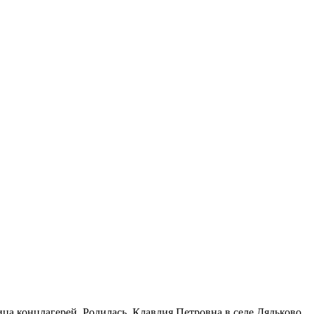
ица концлагерей. Родилась Клавдия Петровна в селе Дядьково