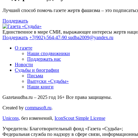
Лучший способ помочь газете жертв фашизма – это подписаться
Поддержать
Единственное в мире СМИ, выражающее интересы жертв нациз
Поддержать
+7(902)-564-47-90
sudba2009@yandex.ru
О газете
Наши сподвижники
Поддержать нас
Новости
Судьбы и биографии
Письма
Выпуски «Судьбы»
Наши книги
Gazetasudba.ru – 2025 год
16+
Все права защищены.
Created by
commasoft.ru
.
Unicons,
без изменений,
IconScout Simple License
Учредитель: Благотворительный фонд «Газета «Судьба»;
Федеральная служба по надзору в сфере связи, информационны