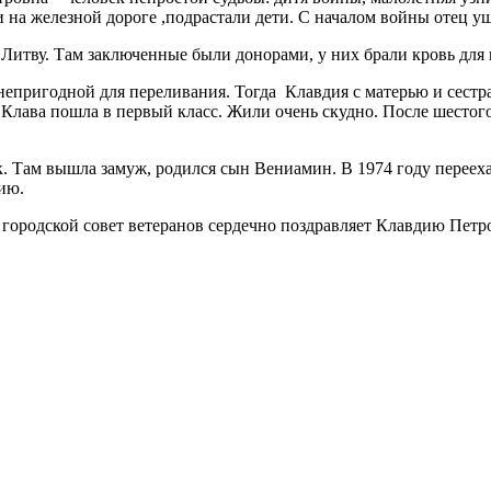
на железной дороге ,подрастали дети. С началом войны отец уше
в Литву. Там заключенные были донорами, у них брали кровь для
а непригодной для переливания. Тогда Клавдия с матерью и сест
 Клава пошла в первый класс. Жили очень скудно. После шестог
к. Там вышла замуж, родился сын Вениамин. В 1974 году перееха
ию.
городской совет ветеранов сердечно поздравляет Клавдию Петро