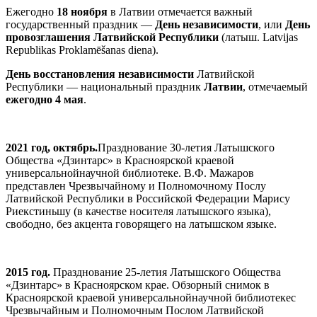
Ежегодно
18 ноября
в Латвии отмечается важный
государственный праздник —
День независимости
, или
День
провозглашения Латвийской Республики
(латыш. Latvijas
Republikas Proklamēšanas diena).
День
восстановления
независимости
Латвийской
Республики — национальный праздник
Латвии
, отмечаемый
ежегодно 4 мая
.
2021 год,
октябрь.
Празднование 30-летия Латышского
Общества «Дзинтарс» в Красноярской краевой
универсальнойнаучной библиотеке. В.Ф. Мажаров
представлен Чрезвычайному и Полномочному Послу
Латвийской Республики в Российской Федерации Марису
Риекстиньшу (в качестве носителя латышского языка),
свободно, без акцента говорящего на латышском языке.
2015 год.
Празднование 25-летия Латышского Общества
«Дзинтарс» в Красноярском крае. Обзорный снимок
в
Красноярской краевой универсальнойнаучной библиотеке
с
Чрезвычайным и Полномочным Послом Латвийской