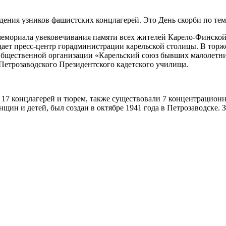
ения узников фашистских концлагерей. Это День скорби по тем
 мемориала увековечивания памяти всех жителей Карело-Финско
ает пресс-центр горадминистрации карельской столицы. В торж
Общественной организации «Карельский союз бывших малолетн
Петрозаводского Президентского кадетского училища.
7 концлагерей и тюрем, также существовали 7 концентрационны
щин и детей, был создан в октябре 1941 года в Петрозаводске. 