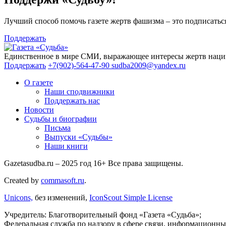
Лучший способ помочь газете жертв фашизма – это подписаться
Поддержать
Единственное в мире СМИ, выражающее интересы жертв нациз
Поддержать
+7(902)-564-47-90
sudba2009@yandex.ru
О газете
Наши сподвижники
Поддержать нас
Новости
Судьбы и биографии
Письма
Выпуски «Судьбы»
Наши книги
Gazetasudba.ru – 2025 год
16+
Все права защищены.
Created by
commasoft.ru
.
Unicons,
без изменений,
IconScout Simple License
Учредитель: Благотворительный фонд «Газета «Судьба»;
Федеральная служба по надзору в сфере связи, информационны