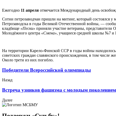
Ежегодно
11 апреля
отмечается Международный день освобожд
Сотни петрозаводчан пришли на митинг, который состоялся у
Петрозаводска в годы Великой Отечественной войны, — сообщ
кладбище
«Пески»
приняли участие ветераны, представители 
Молодёжного центра
«Смена»
, учащиеся средней школы №7 и 
На территории Карело-Финской ССР в годы войны находилось 1
советских граждан славянского происхождения, в том числе жен
Около трети из них погибло.
Победители Всероссийской олимпиады
Назад
Встреча узников фашизма с молодым поколением
Далее
Поддержи «Судьбу»!