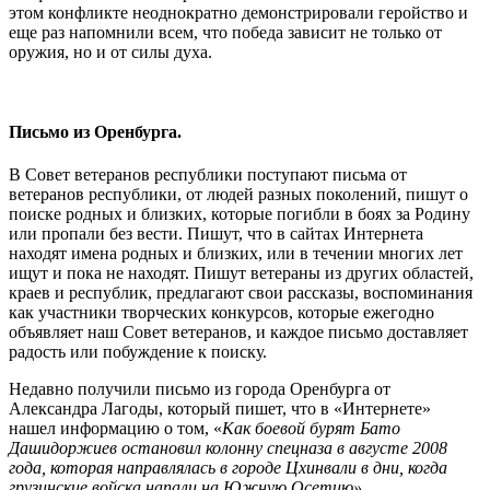
этом конфликте неоднократно демонстрировали геройство и
еще раз напомнили всем, что победа зависит не только от
оружия, но и от силы духа.
Письмо из Оренбурга.
В Совет ветеранов республики поступают письма от
ветеранов республики, от людей разных поколений, пишут о
поиске родных и близких, которые погибли в боях за Родину
или пропали без вести. Пишут, что в сайтах Интернета
находят имена родных и близких, или в течении многих лет
ищут и пока не находят. Пишут ветераны из других областей,
краев и республик, предлагают свои рассказы, воспоминания
как участники творческих конкурсов, которые ежегодно
объявляет наш Совет ветеранов, и каждое письмо доставляет
радость или побуждение к поиску.
Недавно получили письмо из города Оренбурга от
Александра Лагоды, который пишет, что в «Интернете»
нашел информацию о том, «
Как боевой бурят Бато
Дашидоржиев остановил колонну спецназа в августе 2008
года, которая направлялась в городе Цхинвали в дни, когда
грузинские войска напали на Южную Осетию».