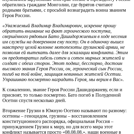
обратились граждане Монголии, где бурятов считают
родными братьями, с просьбой вознаградить воина званием
Героя России.
«Уважаемый Владимир Владимирович, искренне прошу
обратить внимание на факт героического поступка,
свершённого рядовым Бато Дашидоржиевым в ходе несения
им службы на доверенном ему посту. Он в одиночку вышел
навстречу целой колонне мотопехоты грузинской армии, не
позволив ей вытекать далее для эскалации конфликта. Этим
он предотвратил гибель сотен и сотен мирных жителей и
солдат с обеих сторон. Этот подвиг, бесспорно, достоин
высокого звания Героя России, он, героический сын России,
погиб на той войне, защищая невинных жителей Осетии.
Упрашиваю посмертно наградить Героя, мы верим в Вас».
К сожалению, звание Героя России Дашидоржиеву, если и
присвоят, то только посмертно. Бато погиб в Полуденной
Осетии спустя несколько дней.
Вторжение Грузии в Южную Осетию называют по разному:
осетины – геноцидом, грузины – восстановлением
конституционного распорядка, официальная Россия –
принуждением Грузии к миру, но для всего мира этот
конфликт называется просто «08.08.08.». наши военные в