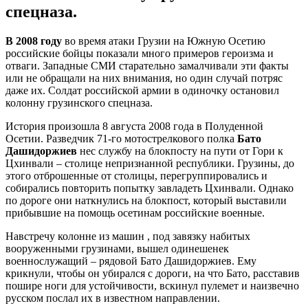
спецназа.
В 2008 году
во время атаки Грузии на Южную Осетию
российские бойцы показали много примеров героизма и
отваги. Западные СМИ старательно замалчивали эти факты
или не обращали на них внимания, но один случай потряс
даже их. Солдат российской армии в одиночку остановил
колонну грузинского спецназа.
История произошла 8 августа 2008 года в Полуденной
Осетии. Разведчик 71-го мотострелкового полка
Бато
Дашидоржиев
нес службу на блокпосту на пути от Гори к
Цхинвали – столице непризнанной республики. Грузины, до
этого отброшенные от столицы, перегруппировались и
собирались повторить попытку завладеть Цхинвали. Однако
по дороге они наткнулись на блокпост, который выставили
прибывшие на помощь осетинам российские военные.
Навстречу колонне из машин , под завязку набитых
вооруженными грузинами, вышел одинешенек
военнослужащий – рядовой Бато Дашидоржиев. Ему
крикнули, чтобы он убирался с дороги, на что Бато, расставив
пошире ноги для устойчивости, вскинул пулемет и наизвечно
русском послал их в известном направлении.