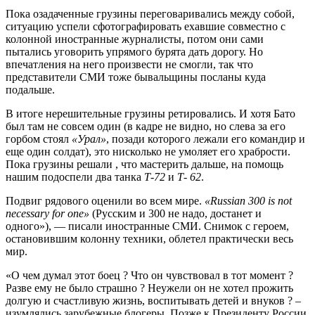
Пока озадаченные грузины переговаривались между собой,
ситуацию успели сфотографировать ехавшие совместно с
колонной иностранные журналисты, потом они сами
пытались уговорить упрямого бурята дать дорогу. Но
впечатления на него произвести не смогли, так что
представители СМИ тоже бывальщины посланы куда
подальше.
В итоге нерешительные грузины ретировались. И хотя Бато
был там не совсем один (в кадре не видно, но слева за его
горбом стоял
«Урал»
, позади которого лежали его командир и
еще один солдат), это нисколько не умоляет его храбрости.
Пока грузины решали , что мастерить дальше, на помощь
нашим подоспели два танка
Т-72
и
Т- 62
.
Подвиг рядового оценили во всем мире.
«Russian 300 is not
necessary for one»
(Русским и 300 не надо, достанет и
одного»), — писали иностранные СМИ. Снимок с героем,
остановившим колонну техники, облетел практически весь
мир.
«О чем думал этот боец ? Что он чувствовал в тот момент ?
Разве ему не было страшно ? Неужели он не хотел прожить
долгую и счастливую жизнь, воспитывать детей и внуков ? –
изумлялись зарубежные блогеры. Позже к Президенту России