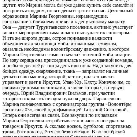
шутит, что Марина могла бы уже давно купить себе самолёт и
построить аэродром, но все деньги тратит на нас. Деятельный
образ жизни Марины Георгиевны, неравнодушие,
сострадание к ближнему привели к депутатскому мандату.
Она — депутат Турунтаевского поселения, активно участвует
во всех мероприятиях сама и часто выступает их спонсором.
И эта же широта души, острое понимание важности
объединения для помощи мобилизованным землякам,
оказались необходимы волонтёрскому движению, в котором
Марина Георгиевна с самого начала частичной мобилизации.
По зову сердца она присоединилась к уже созданной команде,
и не было для неё разницы день или ночь. Надо закупить для
бойцов одежду, снаряжение, ткань — заправляет на личные
деньги свою машину, которой, кстати, она заправски
управляет и едет в Иркутск, Улан-Удэ, Кяхту. Конечно же, со
своими единомышленниками, в числе которых, в первую
очередь, Юрий Владимирович Вильмов, при участии
которого открылась не одна нужная дверь. Параллельно
Марина познакомилась с организатором группы «Волонтёры
госпиталя 03», своей однофамилицей Татьяной Соколовой.
Теперь они всегда на связи. Все закупки по их заявкам
Марина Георгиевна «отрабатывает » в частых поездках за
товаром в Иркутск. А сколько носков, футболок, спортивных
трико, ботинок отдаётся ею безвозмездно. В волонтёрской