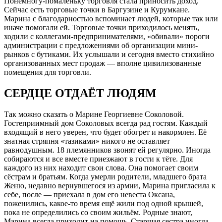
Понемногу-помаленьку торговля стала приносить доход.
Сейчас есть торговые точки в Баргузине и Курумкане.
Марина с благодарностью вспоминает людей, которые так или
иначе помогали ей. Торговые точки приходилось менять,
ходили с коллегами-предпринимателями, «обивали» пороги
администрации с предложениями об организации мини-
рынков с бутиками. Их услышали и сегодня вместо стихийно
организованных мест продаж — вполне цивилизованные
помещения для торговли.
СЕРДЦЕ ОТДАЁТ ЛЮДЯМ
Так можно сказать о Марине Георгиевне Соколовой.
Гостеприимный дом Соколовых всегда рад гостям. Каждый
входящий в него уверен, что будет обогрет и накормлен. Её
знатная стряпня «тазиками» никого не оставляет
равнодушным. 18 племянников звонят ей регулярно. Иногда
собираются и все вместе приезжают в гости к тёте. Для
каждого из них находит свои слова. Она помогает своим
сёстрам и братьям. Когда умерли родители, младшего брата
Женю, недавно вернувшегося из армии, Марина пригласила к
себе, после — приехала в дом его невеста Оксана,
поженились, какое-то время ещё жили под одной крышей,
пока не определились со своим жильём. Родные знают,
Марина всегда приходит на помощь. Старшая сестра иногда