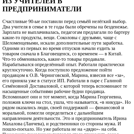
ИЗ УЧИТЕЛЕЙ В
ПРЕДПРИНИМАТЕЛИ
Счастливые 90-ые поставили перед семьёй нелёгкий выбор.
Два учителя в семье в те годы были обречены на безденежье.
Зарплата не выплачивалась, педагогам предлагали по бартеру
какие-то продукты, вещи. Соколовы с друзьями, чаще с
Шеломенцевыми, искали дополнительные пути заработка.
Одними из первых во время отпусков начали ездить за
товаром сначала в Благовещенск, со временем — в Китай.
Что-то обменивалось, какие-то товары продавали.
Нарабатывался определённый опыт. Работали практически
круглосуточно. Когда поступило предложение пойти
продавцом к О.В. Черниговской, Марина, взвесив все «за»,
его приняла уже в статусе ИП. Работали в паре с Галиной
Семёновной Доставаловой, с которой теперь вспоминают те
насыщенные событиями рабочие будни продавца.
Вспоминают они и тот момент, когда Марина Георгиевна,
положив ключи на стол, ушла, что называется, «в никуда». Но
рядом оказались люди, своей поддержкой — финансовой и
моральной, помогли определиться с дальнейшим
направлением деятельности. Это и предприниматель Ирина
Махалова (Ланчева), и родственники со стороны мужа. И
пошло-поехало. Но уже работала не на «дядю»- на себя.