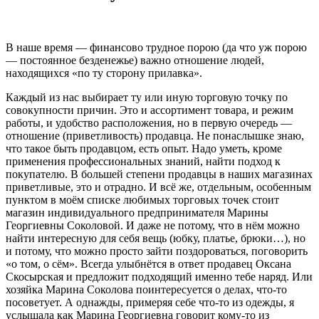
В наше время — финансово трудное порою (да что уж порою
— постоянное безденежье) важно отношение людей,
находящихся «по ту сторону прилавка».
Каждый из нас выбирает ту или иную торговую точку по
совокупности причин. Это и ассортимент товара, и режим
работы, и удобство расположения, но в первую очередь —
отношение (приветливость) продавца. Не понаслышке знаю,
что такое быть продавцом, есть опыт. Надо уметь, кроме
применения профессиональных знаний, найти подход к
покупателю. В большей степени продавцы в наших магазинах
приветливые, это и отрадно. И всё же, отдельным, особенным
пунктом в моём списке любимых торговых точек стоит
магазин индивидуального предпринимателя Марины
Георгиевны Соколовой. И даже не потому, что в нём можно
найти интересную для себя вещь (юбку, платье, брюки…), но
и потому, что можно просто зайти поздороваться, поговорить
«о том, о сём». Всегда улыбнётся в ответ продавец Оксана
Скосырская и предложит подходящий именно тебе наряд. Или
хозяйка Марина Соколова поинтересуется о делах, что-то
посоветует. А однажды, примеряя себе что-то из одежды, я
услышала как Марина Георгиевна говорит кому-то из