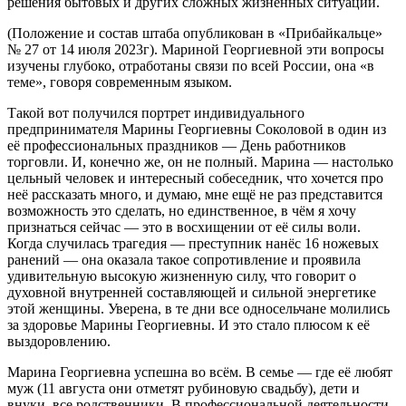
решения бытовых и других сложных жизненных ситуаций.
(Положение и состав штаба опубликован в «Прибайкальце»
№ 27 от 14 июля 2023г). Мариной Георгиевной эти вопросы
изучены глубоко, отработаны связи по всей России, она «в
теме», говоря современным языком.
Такой вот получился портрет индивидуального
предпринимателя Марины Георгиевны Соколовой в один из
её профессиональных праздников — День работников
торговли. И, конечно же, он не полный. Марина — настолько
цельный человек и интересный собеседник, что хочется про
неё рассказать много, и думаю, мне ещё не раз представится
возможность это сделать, но единственное, в чём я хочу
признаться сейчас — это в восхищении от её силы воли.
Когда случилась трагедия — преступник нанёс 16 ножевых
ранений — она оказала такое сопротивление и проявила
удивительную высокую жизненную силу, что говорит о
духовной внутренней составляющей и сильной энергетике
этой женщины. Уверена, в те дни все односельчане молились
за здоровье Марины Георгиевны. И это стало плюсом к её
выздоровлению.
Марина Георгиевна успешна во всём. В семье — где её любят
муж (11 августа они отметят рубиновую свадьбу), дети и
внуки, все родственники. В профессиональной деятельности