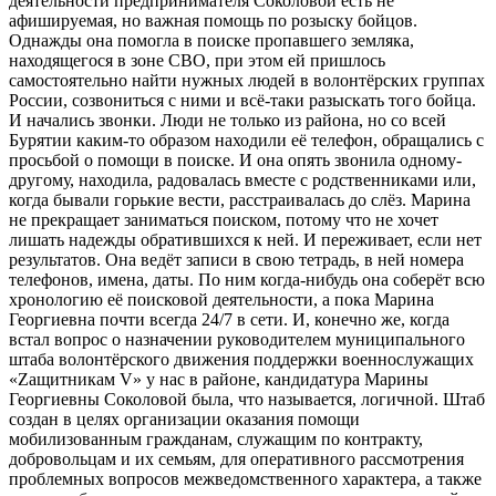
деятельности предпринимателя Соколовой есть не
афишируемая, но важная помощь по розыску бойцов.
Однажды она помогла в поиске пропавшего земляка,
находящегося в зоне СВО, при этом ей пришлось
самостоятельно найти нужных людей в волонтёрских группах
России, созвониться с ними и всё-таки разыскать того бойца.
И начались звонки. Люди не только из района, но со всей
Бурятии каким-то образом находили её телефон, обращались с
просьбой о помощи в поиске. И она опять звонила одному-
другому, находила, радовалась вместе с родственниками или,
когда бывали горькие вести, расстраивалась до слёз. Марина
не прекращает заниматься поиском, потому что не хочет
лишать надежды обратившихся к ней. И переживает, если нет
результатов. Она ведёт записи в свою тетрадь, в ней номера
телефонов, имена, даты. По ним когда-нибудь она соберёт всю
хронологию её поисковой деятельности, а пока Марина
Георгиевна почти всегда 24/7 в сети. И, конечно же, когда
встал вопрос о назначении руководителем муниципального
штаба волонтёрского движения поддержки военнослужащих
«Zащитникам V» у нас в районе, кандидатура Марины
Георгиевны Соколовой была, что называется, логичной. Штаб
создан в целях организации оказания помощи
мобилизованным гражданам, служащим по контракту,
добровольцам и их семьям, для оперативного рассмотрения
проблемных вопросов межведомственного характера, а также