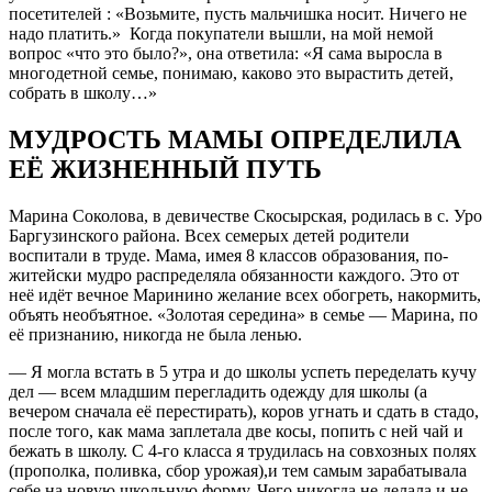
посетителей : «Возьмите, пусть мальчишка носит. Ничего не
надо платить.» Когда покупатели вышли, на мой немой
вопрос «что это было?», она ответила: «Я сама выросла в
многодетной семье, понимаю, каково это вырастить детей,
собрать в школу…»
МУДРОСТЬ МАМЫ ОПРЕДЕЛИЛА
ЕЁ ЖИЗНЕННЫЙ ПУТЬ
Марина Соколова, в девичестве Скосырская, родилась в с. Уро
Баргузинского района. Всех семерых детей родители
воспитали в труде. Мама, имея 8 классов образования, по-
житейски мудро распределяла обязанности каждого. Это от
неё идёт вечное Маринино желание всех обогреть, накормить,
объять необъятное. «Золотая середина» в семье — Марина, по
её признанию, никогда не была ленью.
— Я могла встать в 5 утра и до школы успеть переделать кучу
дел — всем младшим перегладить одежду для школы (а
вечером сначала её перестирать), коров угнать и сдать в стадо,
после того, как мама заплетала две косы, попить с ней чай и
бежать в школу. С 4-го класса я трудилась на совхозных полях
(прополка, поливка, сбор урожая),и тем самым зарабатывала
себе на новую школьную форму. Чего никогда не делала и не