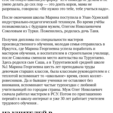
умею делать до сих пор — это доить коров, мама не
разрешала, говорила: «Не нужно это тебе, тебе учиться надо».
После окончания школы Марина поступила в Улан-Удэнский
индустриально-педагогический техникум. Во время учёбы
познакомилась с будущим мужем, Олегом Николаевичем
Соколовым из Турки. Поженились, родилась дочь Таня.
Получив дипломы по специальности мастеров
производственного обучения, молодая семья отправилась в
Иркутск, где Марина Георгиевна успела поработать и
мастером обучения, и воспитателем в строительном училище,
после Соколовы сменили место жительства на Турунтаево.
Здесь родился сын Саша, а в Турунтаевской средней школе
№1 Марина Георгиевна шесть лет преподавала труды
девочкам старших классов, была классным руководителем и с
теплотой вспоминает то «школьное» время, своих коллег-
ровесников. Да и бывшие ученики не оставляют без
внимания, вспоминают частые турпоездки с любимой
учительницей по городам страны. Муж Олег Николаевич
сначала работал мастером в РСУ. Потом по приглашению
перешёл в школу-интернат и уже 30 лет работает учителем
трудового обучения .