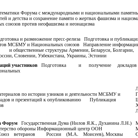
 тематики Форума с международными и национальными памятн
ей и детства и сохранение памяти о жертвах фашизма и нацизм
х союзов против неофашизма и неонацизма
готовка и размножение пресс-релиза
Подготовка и публикаци
айтов МСБМУ и Национальных союзов
Направление информаци
 общественные структуры Армении, Беларуси, Болгарии,
оссии, Словении, Узбекистана, Украины, Эстонии
таций участников
Подготовка и получение докладо
альных
Л
ериалов по истории узников и деятельности МСБМУ и
Г
ладов и презентаций к опубликованию Публикация
Ш
ов
Х
Л
а Форум
Государственная Дума (Нилов Я.К., Духанина Л.Н.)
стерство обороны Информационный центр ООН
М
н) Союз ветеранов России (М.А. Моисеев), Москвы
С