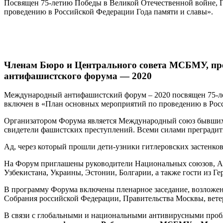
Посвящен 75-летию Победы в Великой Отечественной войне, 
проведению в Российской Федерации Года памяти и славы».
Членам Бюро и Центрального совета МСБМУ, пр
антифашистского форума — 2020
Международный антифашистский форум – 2020 посвящен 75-ле
включен в «План основных мероприятий по проведению в Росс
Организатором Форума является Международный союз бывших 
свидетели фашистских преступлений. Всеми силами преградить
Ад, через который прошли дети-узники гитлеровских застенков
На Форум приглашены руководители Национальных союзов, Ас
Узбекистана, Украины, Эстонии, Болгарии, а также гости из 
В программу Форума включены пленарное заседание, возложени
Собрания российской Федерации, Правительства Москвы, ветер
В связи с глобальными и национальными антивирусными про