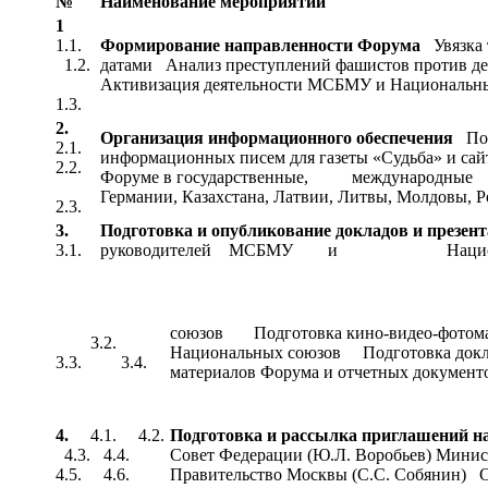
№
Наименование мероприятий
1
1.1.
Формирование направленности
Форума
Увязка
1.2.
датами
Анализ преступлений фашистов против дет
Активизация деятельности МСБМУ и Национальны
1.3.
2.
Организация информационного обеспечения
Под
2.1.
информационных писем для газеты «Судьба» и с
2.2.
Форуме в государственные, международные и
Германии, Казахстана, Латвии, Литвы, Молдовы, Р
2.3.
3.
Подготовка и опубликование докладов и презен
3.1.
руководителей МСБМУ и Национ
союзов Подготовка кино-видео-фотомат
3.2.
Национальных союзов Подготовка док
3.3. 3.4.
материалов Форума и отчетных документ
4.
4.1. 4.2.
Подготовка и рассылка приглашений н
4.3. 4.4.
Совет Федерации (Ю.Л. Воробьев) Мини
4.5. 4.6.
Правительство Москвы (С.С. Собяни