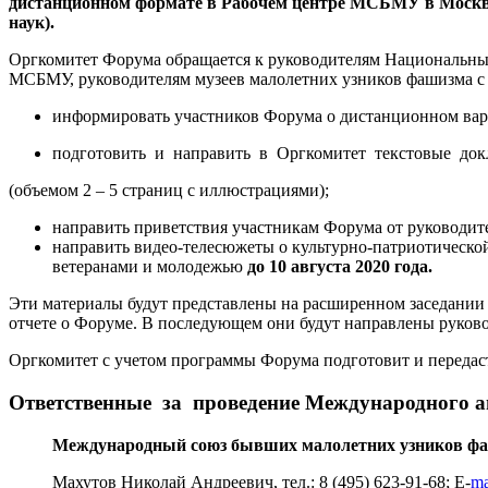
дистанционном формате в Рабочем центре МСБМУ в Москве 
наук).
Оргкомитет Форума обращается к руководителям Национальных
МСБМУ, руководителям музеев малолетних узников фашизма с
информировать участников Форума о дистанционном вар
подготовить и направить в Оргкомитет текстовые до
(объемом 2 – 5 страниц с иллюстрациями);
направить приветствия участникам Форума от руководите
направить видео-телесюжеты о культурно-патриотической
ветеранами и молодежью
до 10 августа 2020 года.
Эти материалы будут представлены на расширенном заседании 
отчете о Форуме. В последующем они будут направлены руко
Оргкомитет с учетом программы Форума подготовит и перед
Ответственные за проведение Международного 
Международный союз бывших малолетних узников ф
Махутов Николай Андреевич, тел.: 8 (495) 623-91-68; E-
m