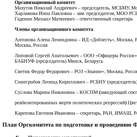
Организационный комитет
Махутов Николай Андреевич – председатель, МСБМУ, М
Харламова Инна Павловна – зам. председателя, МОО РСБ
Гаденин Михаил Матвеевич – ответственный секретарь
Члены организационного комитета
Антонова Алена Леонидовна – ИД «Доблесть», Москва,
Москва, Россия
Липовой Сергей Анатольевич – ООО «Офицеры России», 
БАБНУФ (председатель) Минск, Беларусь
Светик Федор Федорович – РОЗ «Знание», Москва, Росс
Синегрибов Леонид Кириллович – РСБНУ (председатель),
Суслова Марина Никоновна – КОСПМ
(
заведующий сект
реабилитированных жертв политических репрессий
)
Цве
Карепова Евгения Ивановна – секретарь, РАН, ИМАШ, Р
План Оргкомитета по подготовке и проведению Ф