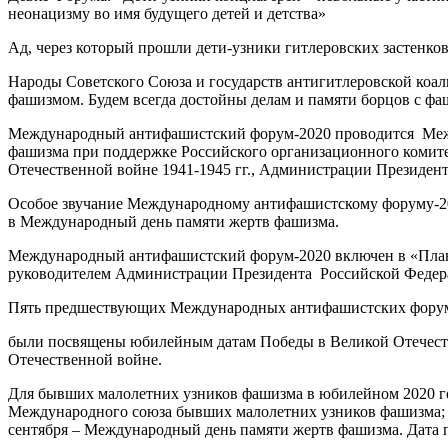
неонацизму во имя будущего детей и детства»
Ад, через который прошли дети-узники гитлеровских застенков
Народы Советского Союза и государств антигитлеровской коали
фашизмом. Будем всегда достойны делам и памяти борцов с ф
Международный антифашистский форум-2020 проводится Меж
фашизма при поддержке Российского организационного комите
Отечественной войне 1941-1945 гг., Администрации Президен
Особое звучание Международному антифашистскому форуму-2020
в Международный день памяти жертв фашизма.
Международный антифашистский форум-2020 включен в «План о
руководителем Администрации Президента Российской Федера
Пять предшествующих Международных антифашистских форумов
были посвящены юбилейным датам Победы в Великой Отечеств
Отечественной войне.
Для бывших малолетних узников фашизма в юбилейном 2020 го
Международного союза бывших малолетних узников фашизма; 1
сентября – Международный день памяти жертв фашизма. Дата