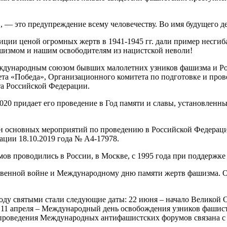
, — это предупреждение всему человечеству. Во имя будущего д
ции ценой огромных жертв в 1941-1945 гг. дали пример несгиба
ашизмом и нашим освободителям из нацистской неволи!
дународным союзом бывших малолетних узников фашизма и Ро
та «Победа», Организационного комитета по подготовке и про
та Российской Федерации.
 придает его проведение в Год памяти и славы, установленный
сновных мероприятий по проведению в Российской Федерации Г
ции 18.10.2019 года № А4-17978.
 проводились в России, в Москве, с 1995 года при поддержке
енной войне и Международному дню памяти жертв фашизма. Он
ду святыми стали следующие даты: 22 июня – начало Великой О
1 апреля – Международный день освобождения узников фашистск
 проведения Международных антифашистских форумов связана 