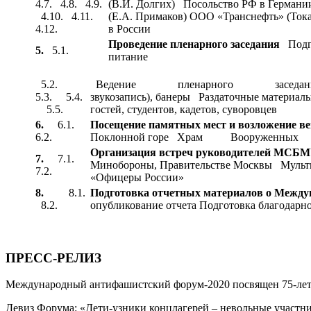
4.7. 4.8. 4.9.
(В.И. Долгих) Посольство РФ в Германии
4.10. 4.11.
(Е.А. Примаков) ООО «Транснефть» (Тока
4.12.
в России
Проведение пленарного
заседания
Подго
5.
5.1.
питание
5.2.
Ведение пленарного заседания. Инфо
5.3. 5.4.
звукозапись), банеры Раздаточные материал
5.5.
гостей, студентов, кадетов, суворовцев
6.
6.1.
Посещение
памятных мест и возложение в
6.2.
Поклонной горе Храм Вооруженных
Организация встреч руководителей МСБ
7.
7.1.
Минобороны, Правительстве Москвы Муль
7.2.
«Офицеры России»
8.
8.1.
Подготовка отчетных материалов о Межд
8.2.
опубликование отчета Подготовка благодарн
ПРЕСС-РЕЛИЗ
Международный антифашистский форум-2020 посвящен 75-лети
Девиз Форума: «Дети-узники концлагерей – невольные участн