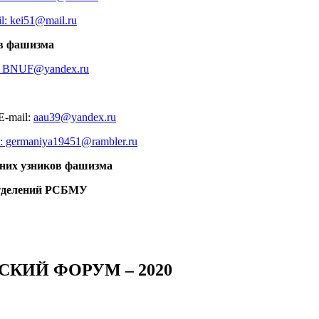
l: kei51@mail.ru
ов фашизма
: BNUF@yandex.ru
E-mail:
aau39@yandex.ru
l: germaniya19451@rambler.ru
них узников фашизма
 отделений РСБМУ
ИЙ ФОРУМ – 2020