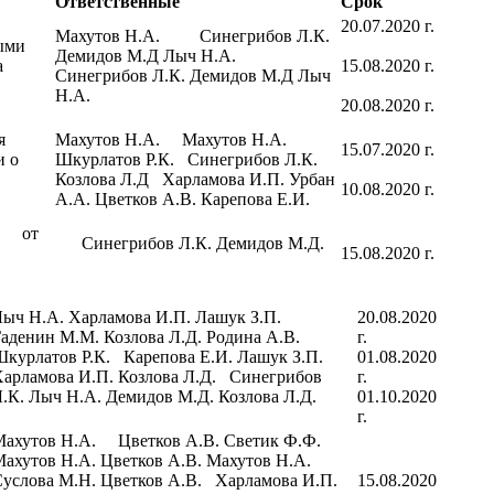
Ответственные
Срок
20.07.2020 г.
Махутов Н.А.
Синегрибов Л.К.
ыми
Демидов М.Д Лыч Н.А.
а
15.08.2020 г.
Синегрибов Л.К. Демидов М.Д Лыч
Н.А.
20.08.2020 г.
я
Махутов Н.А.
Махутов Н.А.
15.07.2020 г.
и о
Шкурлатов Р.К.
Синегрибов Л.К.
Козлова Л.Д
Харламова И.П. Урбан
10.08.2020 г.
А.А. Цветков А.В. Карепова Е.И.
в от
Синегрибов Л.К. Демидов М.Д.
15.08.2020 г.
ыч Н.А. Харламова И.П. Лашук З.П.
20.08.2020
аденин М.М. Козлова Л.Д. Родина А.В.
г.
курлатов Р.К. Карепова Е.И. Лашук З.П.
01.08.2020
арламова И.П. Козлова Л.Д. Синегрибов
г.
.К. Лыч Н.А. Демидов М.Д. Козлова Л.Д.
01.10.2020
г.
Махутов Н.А. Цветков А.В. Светик Ф.Ф.
ахутов Н.А. Цветков А.В. Махутов Н.А.
услова М.Н. Цветков А.В. Харламова И.П.
15.08.2020