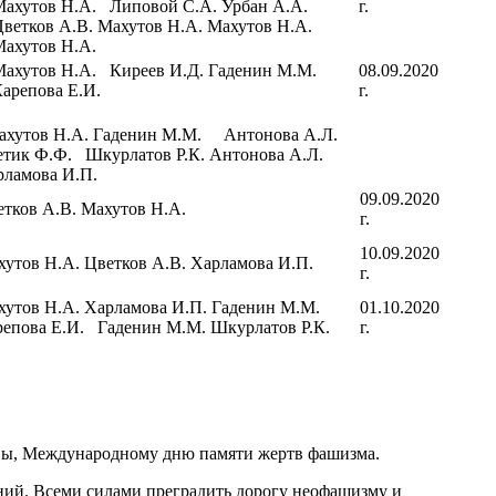
ахутов Н.А. Липовой С.А. Урбан А.А.
г.
ветков А.В. Махутов Н.А. Махутов Н.А.
ахутов Н.А.
ахутов Н.А. Киреев И.Д. Гаденин М.М.
08.09.2020
арепова Е.И.
г.
хутов Н.А. Гаденин М.М. Антонова А.Л.
етик Ф.Ф. Шкурлатов Р.К. Антонова А.Л.
рламова И.П.
09.09.2020
тков А.В. Махутов Н.А.
г.
10.09.2020
утов Н.А. Цветков А.В. Харламова И.П.
г.
хутов Н.А. Харламова И.П. Гаденин М.М.
01.10.2020
репова Е.И. Гаденин М.М. Шкурлатов Р.К.
г.
вы, Международному дню памяти жертв фашизма.
ний. Всеми силами преградить дорогу неофашизму и