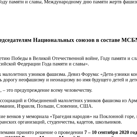
Году памяти и славы, Международному дню памяти жертв фашиз
едседателям Национальных союзов в составе МС
тию Победы в Великой Отечественной войне, Году памяти и с
ийской Федерации Года памяти и славы».
малолетних узников фашизма. Девиз Форума: «Дети-узники кон
 дорогу неофашизму и неонацизму во имя будущего детей и дет
, – это предупреждение всему человечеству.
социаций и Объединений малолетних узников фашизма из Армен
Германии, Израиля, Польши, Словении, США.
е венков у мемориала «Трагедия народов» на Поклонной горе, 
анских организаций, студенчества, кадетов, школьников.
блемами принято решение о проведении
7 – 10 сентября 2020 