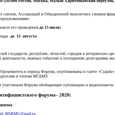
(101000 Россия, Москва, Малый Харитоньевский переулок, 
 союзов, Ассоциаций и Объединений малолетних узников фашиз
 предложениями:
ианте его проведения
до 15 июля;
клады
до 15 августа
лей государств, республик, областей, городов и ветеранских о
 деятельности, важных событиях и посещениях делегациями мал
Оргкомитета в период Форума, опубликованы в газете «Судьба»
водителям и членам МСБМУ.
аст участникам Форума обобщающие публикации и видеосюжет
антифашистского форума–
2020:
ашизма
ail: MSBMU@mail.ru
.