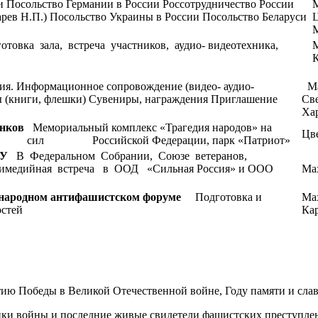
 Посольство Германии в России Россотрудничество России
М
рев Н.П.) Посольство Украины в России Посольство Беларуси
Ц
М
товка зала, встреча участников, аудио- видеотехника,
М
К
рмационное сопровождение (видео- аудио-
Ма
ы (книги, флешки) Сувениры, награждения Приглашение
Св
Ха
енков
Мемориальный комплекс «Трагедия народов» на
Цве
 сил Российской Федерации, парк «Патриот»
МУ
В Федеральном Собрании, Союзе ветеранов,
тимедийная встреча в ООД «Сильная Россия» и ООО
Мах
ународном антифашистском форуме
Подготовка и
Ма
остей
Ка
ю Победы в Великой Отечественной войне, Году памяти и сла
ики войны и последние живые свидетели фашистских преступле