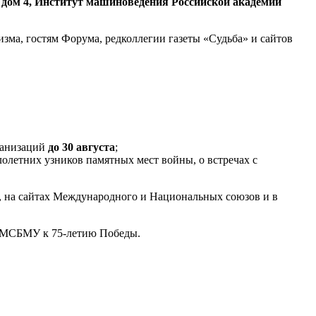
дом 4, Институт машиноведения Российской академии
ма, гостям Форума, редколлегии газеты «Судьба» и сайтов
рганизаций
до 30 августа
;
олетних узников памятных мест войны, о встречах с
, на сайтах Международного и Национальных союзов и в
ы МСБМУ к 75-летию Победы.