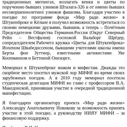
традиционных митингах, возлагать венки и цветы по
поручению бывших узников Шталага-326 и от имени бывших
несовершеннолетних узников фашизма. Благодаря участию в
поездке по программе фонда «Мир ради жизни» в
Штукенброке и Кёльне я получил возможность встретиться со
своими немецкими друзьями, бывшим, а теперь – Почётным
Председателем Общества Германия-Россия (Округ Северный
Рейн – Вестфалия) госпожой Вальборг Шрёдер,
сопредседателем Рабочего кружка «Цветы для Штукенброка»
Иохеном Швабедиссеном, бывшими учителями школы имени
Берты фон Зуттнер, известными активистами Уве
Коопманном и Беттиной Онезорге.
Мемориал в Штукенброке знаком и мифистам. Дважды это
скорбное место посетил мужской хор МИФИ во время своих
зарубежных поездок. А в 2010 году мемориал посетила
студенческая делегация МИФИ во главе с профессором В.А.
Македонской, принявшая участие в очередной традиционной
манифестации.
Я благодарен организатору проекта «Мир ради жизни»
Александру Анатольевичу Новикову за возможность принять
участие в этой поездке, а руководству НИЯУ МИФИ – за
финансовую поддержку.