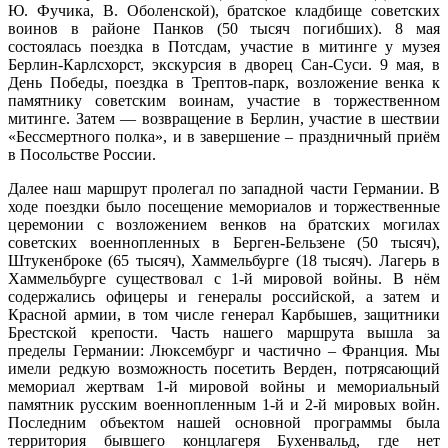
Ю. Фучика, В. Оболенской), братское кладбище советских
воинов в районе Панков (50 тысяч погибших). 8 мая
состоялась поездка в Потсдам, участие в митинге у музея
Берлин-Карлсхорст, экскурсия в дворец Сан-Суси. 9 мая, в
День Победы, поездка в Трептов-парк, возложение венка к
памятнику советским воинам, участие в торжественном
митинге. Затем — возвращение в Берлин, участие в шествии
«Бессмертного полка», и в завершение – праздничный приём
в Посольстве России.
Далее наш маршрут пролегал по западной части Германии. В
ходе поездки было посещение мемориалов и торжественные
церемонии с возложением венков на братских могилах
советских военнопленных в Берген-Бельзене (50 тысяч),
Штукенброке (65 тысяч), Хаммельбурге (18 тысяч). Лагерь в
Хаммельбурге существовал с 1-й мировой войны. В нём
содержались офицеры и генералы российской, а затем и
Красной армии, в том числе генерал Карбышев, защитники
Брестской крепости. Часть нашего маршрута вышла за
пределы Германии: Люксембург и частично – Франция. Мы
имели редкую возможность посетить Верден, потрясающий
мемориал жертвам 1-й мировой войны и мемориальный
памятник русским военнопленным 1-й и 2-й мировых войн.
Последним объектом нашей основной программы была
территория бывшего концлагеря Бухенвальд, где нет