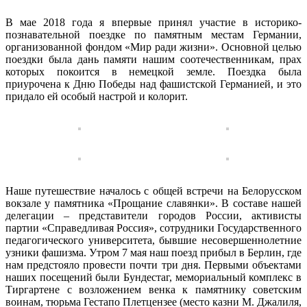
В мае 2018 года я впервые принял участие в историко-
познавательной поездке по памятным местам Германии,
организованной фондом «Мир ради жизни». Основной целью
поездки была дань памяти нашим соотечественникам, прах
которых покоится в немецкой земле. Поездка была
приурочена к Дню Победы над фашистской Германией, и это
придало ей особый настрой и колорит.
Наше путешествие началось с общей встречи на Белорусском
вокзале у памятника «Прощание славянки». В составе нашей
делегации – представители городов России, активисты
партии «Справедливая Россия», сотрудники Государственного
педагогического университета, бывшие несовершеннолетние
узники фашизма. Утром 7 мая наш поезд прибыл в Берлин, где
нам предстояло провести почти три дня. Первыми объектами
наших посещений были Бундестаг, мемориальный комплекс в
Тиргартене с возложением венка к памятнику советским
воинам, тюрьма Гестапо Плетцензее (место казни М. Джалиля,