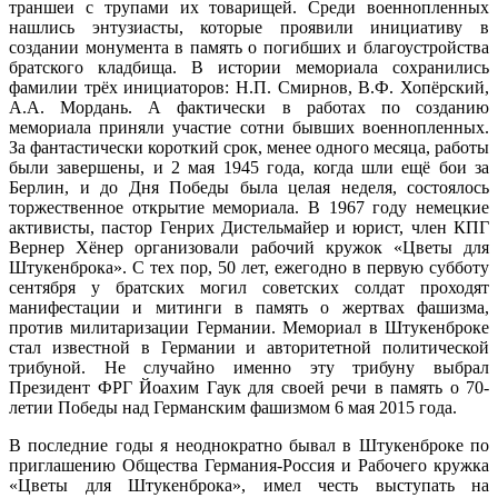
траншеи с трупами их товарищей. Среди военнопленных
нашлись энтузиасты, которые проявили инициативу в
создании монумента в память о погибших и благоустройства
братского кладбища. В истории мемориала сохранились
фамилии трёх инициаторов: Н.П. Смирнов, В.Ф. Хопёрский,
А.А. Мордань. А фактически в работах по созданию
мемориала приняли участие сотни бывших военнопленных.
За фантастически короткий срок, менее одного месяца, работы
были завершены, и 2 мая 1945 года, когда шли ещё бои за
Берлин, и до Дня Победы была целая неделя, состоялось
торжественное открытие мемориала. В 1967 году немецкие
активисты, пастор Генрих Дистельмайер и юрист, член КПГ
Вернер Хёнер организовали рабочий кружок «Цветы для
Штукенброка». С тех пор, 50 лет, ежегодно в первую субботу
сентября у братских могил советских солдат проходят
манифестации и митинги в память о жертвах фашизма,
против милитаризации Германии. Мемориал в Штукенброке
стал известной в Германии и авторитетной политической
трибуной. Не случайно именно эту трибуну выбрал
Президент ФРГ Йоахим Гаук для своей речи в память о 70-
летии Победы над Германским фашизмом 6 мая 2015 года.
В последние годы я неоднократно бывал в Штукенброке по
приглашению Общества Германия-Россия и Рабочего кружка
«Цветы для Штукенброка», имел честь выступать на