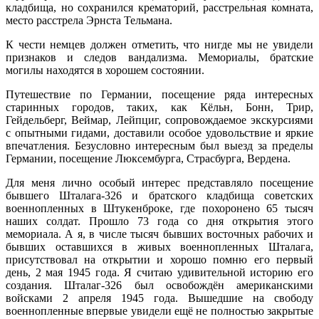
кладбища, но сохранился крематорий, расстрельная комната,
место расстрела Эрнста Тельмана.
К чести немцев должен отметить, что нигде мы не увидели
признаков и следов вандализма. Мемориалы, братские
могилы находятся в хорошем состоянии.
Путешествие по Германии, посещение ряда интересных
старинных городов, таких, как Кёльн, Бонн, Трир,
Гейдельберг, Веймар, Лейпциг, сопровождаемое экскурсиями
с опытными гидами, доставили особое удовольствие и яркие
впечатления. Безусловно интересным был выезд за пределы
Германии, посещение Люксембурга, Страсбурга, Вердена.
Для меня лично особый интерес представляло посещение
бывшего Шталага-326 и братского кладбища советских
военнопленных в Штукенброке, где похоронено 65 тысяч
наших солдат. Прошло 73 года со дня открытия этого
мемориала. А я, в числе тысяч бывших восточных рабочих и
бывших оставшихся в живых военнопленных Шталага,
присутствовал на открытии и хорошо помню его первый
день, 2 мая 1945 года. Я считаю удивительной историю его
создания. Шталаг-326 был освобождён американскими
войсками 2 апреля 1945 года. Вышедшие на свободу
военнопленные впервые увидели ещё не полностью закрытые