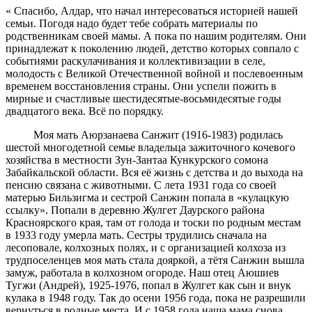
« Спасибо, Алдар, что начал интересоваться историей нашей
семьи. Погодя надо будет тебе собрать материалы по
родственникам своей мамы. А пока по нашим родителям. Они
принадлежат к поколению людей, детство которых совпало с
событиями раскулачивания и коллективизации в селе,
молодость с Великой Отечественной войной и послевоенным
временем восстановления страны. Они успели пожить в
мирные и счастливые шестидесятые-восьмидесятые годы
двадцатого века. Всё по порядку.
Моя мать Аюрзанаева Санжит (1916-1983) родилась
шестой многодетной семье владельца зажиточного кочевого
хозяйства в местности Зун-Зантаа Кункурского сомона
Забайкальской области. Вся её жизнь с детства и до выхода на
пенсию связана с животными. С лета 1931 года со своей
матерью Бильзигма и сестрой Санжин попала в «кулацкую
ссылку». Попали в деревню Жулгет Даурского района
Красноярского края, там от голода и тоски по родным местам
в 1933 году умерла мать. Сестры трудились сначала на
лесоповале, колхозных полях, и с организацией колхоза из
трудпоселенцев моя мать стала дояркой, а тётя Санжин вышла
замуж, работала в колхозном огороде. Наш отец Аюшиев
Тугжи (Андрей), 1925-1976, попал в Жулгет как сын и внук
кулака в 1948 году. Так до осени 1956 года, пока не разрешили
вернуться в родные места. И с 1958 года наша мама снова