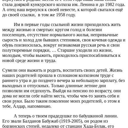
стала дояркой кункурского колхоза им. Ленина и до 1982 года.
А отец наш вернулся к своей невесте, к которой сватался ещё
до своей ссылки, в том же 1958 году.
Им в первые годы ссыльной жизни приходилось жить
между жизнью и смертью: кругом голод и болезни
поселенцев, отсутствие нормального жилья, непривычные
сырость и холод для бывших степняков, своя кочевая одежда и
обувь поизносилась, вокруг незнакомая русская речь и свои
полутюремные порядки, … Старшие уходили из жизни,
молодым, чтобы выжить, приходилось приспосабливаться к
новой среде жизни и труда.
Сумели они выжить и родить, воспитать своих детей. Жизнь
наших родителей прошла в сплошном колхозном труде с
раннего утра и до позднего вечера за небольшую зарплату, без
выходных и отпускных. Только длинные летние дни
позволяли им отдохнуть. Выйдя на пенсию по возрасту, они
дома не могли себе найти места, чтобы чем-то занять себя и
свои руки. Было таким поколение моих родителей, о этом я
тебе, Алдар, напоминаю.
А теперь о твоем прадедушке по бабушкиной линии.
Его звали Балданов Бабужаб (1919-2005), он родом из
борзинских степей, недалеко от станции Хада-Булак, его