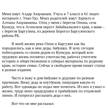
Меня зовут Алдар Аюрзанаев. Учусь в 7 классе в 61 лицее-
интернате г. Улан-Удэ. Моих родителей зовут Зорикто и
Алтына Аюрзанаевы. Отец у меня с берегов Онона, села
Кункур, что в Агинском округе Забайкальского края, а мама –
с берегов Баргузина, из деревни Борогол Баргузинского
района РБ.
В моей жизни реки Онон и Баргузин как бы
породнились, как и мои деды, бабушки. Я хочу сегодня
побеседовать со своим дедом из Кункура, который всю
трудовую жизнь посвятил учительству, работал учителем
истории и обществознания и собирал материалы по родному
краю, истории семьи. Сейчас в свободное время пишет статьи
в разные издания.
Часто я хожу в дом бабушке и дедушке по разным
причинам. Вижу деда за ноутбуком, пишущим какую-то
работу. Вот однажды он подал мне почитать. Из них я узнал о
жизни, труде моих прадедушки и прабабушек по отцовской
линии. И попросил рассказать деда о них.
Вот что он мне рассказал: