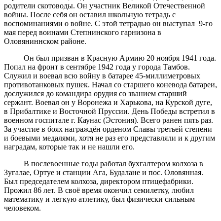
родители скотоводы. Он участник Великой Отечественной
войны. После себя он оставил школьную тетрадь с
воспоминаниями о войне. С этой тетрадью он выступал 9-го
мая перед воинами Степнинского гарнизона в
Оловяниннском районе.
Он был призван в Красную Армию 20 ноября 1941 года.
Попал на фронт в сентябре 1942 года у города Тамбов.
Служил и воевал всю войну в батарее 45-миллиметровых
противотанковых пушек. Начал со старшего коневода батареи,
дослужился до командира орудия со званием старший
сержант. Воевал он у Воронежа и Харькова, на Курской дуге,
в Прибалтике и Восточной Пруссии. День Победы встретил в
военном госпитале г. Каунас (Эстония). Всего ранен пять раз.
За участие в боях награждён орденом Славы третьей степени
и боевыми медалями, хотя не раз его представляли и к другим
наградам, которые так и не нашли его.
В послевоенные годы работал бухгалтером колхоза в
Зугалае, Ортуе и станции Ага, Будалане и пос. Оловянная.
Был председателем колхоза, директором птицефабрики.
Прожил 86 лет. В своё время окончил семилетку, любил
математику и легкую атлетику, был физически сильным
человеком.