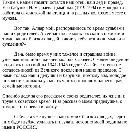
Таким в нашей памяти остался наш отец, ваш дед и прадед.
Его бабушка Намсараева Дымбрыл (1919-1994) в молодости
работала связистской на станции, в разных колхозах вместе с
мужем.
Вот так, Алдар мой, распорядилось то время судьбами
наших родителей. А сейчас после моих рассказов о жизни и
труде наших близких людей, какие у тебя возникли мысли и
суждения?»
Да-а, было время у них тяжёлое и страшная война,
унёсшая миллионы жизней молодых людей. Сколько людей не
родилось из-за войны 1941-1945 годов? А сейчас почти не
осталось людей из Великого поколения наших прадедов. С
нами только наши дедушки и бабушки, поэтому мы, молодое
поколение, должны узнавать у них о прошлом нашего края,
семейные истории.
Спасибо деду за его рассказы о своих родителях, их жизни и
труде в советское время. И за рассказ о моём прадедушке, о
том, как он воевал в войну.
Сейчас я уже лучше знаю о моих близких людях, через
них буду глубже узнавать и изучать историю моей родины по
имени РОССИЯ.