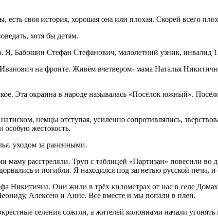
есть своя история, хорошая она или плохая. Скорей всего плоха
оведать, хотя бы детям.
во. Я, Бабошин Стефан Стефанович, малолетний узник, инвалид 1
 Иванович на фронте. Живём вчетвером- мама Наталья Никитична
ое. Эта окраина в народе называлась «Посёлок южный». Посёло
 натиском, немцы отступая, усиленно сопротивлялись, зверствов
 особую жестокость.
лья, уходом за раненными.
ами маму расстреляли. Труп с таблицей «Партизан» повесили во 
орвались и погибли. Я находился под загнетью русской печи, и
рфа Никитична. Они жили в трёх километрах от нас в селе Дома
Леониду, Алексею и Анне. Все вместе и мы попали в плен.
крестные селения сожгли, а жителей колоннами начали угонять н