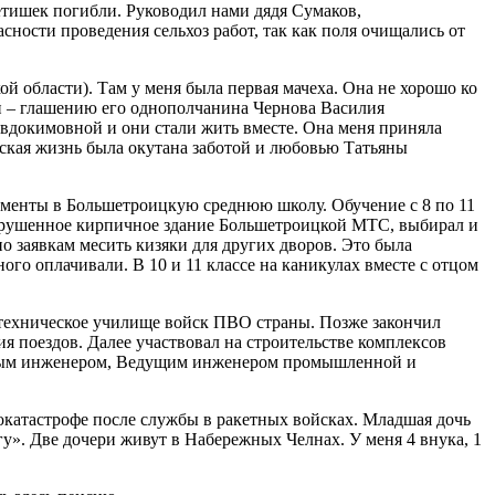
етишек погибли. Руководил нами дядя Сумаков,
сности проведения сельхоз работ, так как поля очищались от
й области). Там у меня была первая мачеха. Она не хорошо ко
ри – глашению его однополчанина Чернова Василия
Евдокимовной и они стали жить вместе. Она меня приняла
еская жизнь была окутана заботой и любовью Татьяны
кументы в Большетроицкую среднюю школу. Обучение с 8 по 11
 разрушенное кирпичное здание Большетроицкой МТС, выбирал и
о заявкам месить кизяки для других дворов. Это была
ого оплачивали. В 10 и 11 классе на каникулах вместе с отцом
отехническое училище войск ПВО страны. Позже закончил
 поездов. Далее участвовал на строительстве комплексов
авным инженером, Ведущим инженером промышленной и
токатастрофе после службы в ракетных войсках. Младшая дочь
гу». Две дочери живут в Набережных Челнах. У меня 4 внука, 1