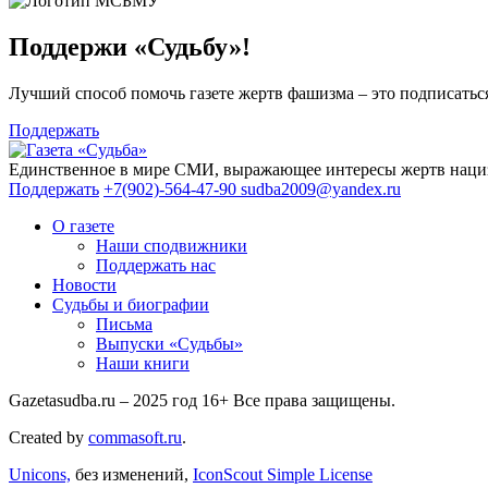
Поддержи «Судьбу»!
Лучший способ помочь газете жертв фашизма – это подписаться
Поддержать
Единственное в мире СМИ, выражающее интересы жертв нациз
Поддержать
+7(902)-564-47-90
sudba2009@yandex.ru
О газете
Наши сподвижники
Поддержать нас
Новости
Судьбы и биографии
Письма
Выпуски «Судьбы»
Наши книги
Gazetasudba.ru – 2025 год
16+
Все права защищены.
Created by
commasoft.ru
.
Unicons,
без изменений,
IconScout Simple License