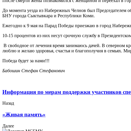
После смерти жены познакомился с женщиной и переехал в гор
До момента уезда из Набережных Челнов был Председателем об
БНУ города Сыктывкара и Республики Коми.
Ежегодно к 9 мая на Парад Победы приезжаю в город Набережн
10-15 процентов из них несут срочную службу в Президентско
В свободное от лечения время занимаюсь дачей. В северном кр
люблю и желаю здоровья, счастья и благополучия в семьях. Ми
Победа будет за нами!!!
Бабошин Стефан Стефанович
Информация по мерам поддержки участников спе
Назад
«Живая память»
Далее