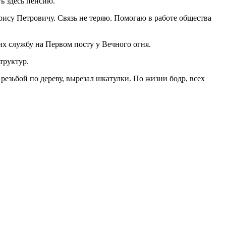
ь здесь пенсию.
ису Петровичу. Связь не теряю. Помогаю в работе общества
х службу на Первом посту у Вечного огня.
труктур.
езьбой по дереву, вырезал шкатулки. По жизни бодр, всех