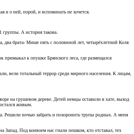
я и о ней, порой, и вспоминать не хочется.
1 группы. А история такова.
, два брата- Мише пять с половиной лет, четырёхлетний Коля
к примыкал к опушке Брянского леса, где размещался
али, вели тотальный террор среди мирного населения. К лицам,
дворе на грушевом дереве. Детей немцы оставили в хате, выход
 остался живым.
ха. Решили ночью забрать и похоронить трупы родных. А меня
а Запад. Под конвоем нас гнали пешком, кто отставал, тех