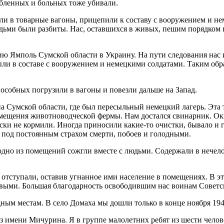
лабленных и больных тоже убивали.
ли в товарные вагоны, прицепили к составу с вооружением и не
дьми были разбиты. Нас, оставшихся в живых, пешим порядком 
цию Ямполь Сумской области в Украину. На пути следования нас
ли в составе с вооружением и немецкими солдатами. Таким обра
особных погрузили в вагоны и повезли дальше на Запад.
а Сумской области, где был пересыльный немецкий лагерь. Эта 
мещения животноводческой фермы. Нам достался свинарник. Ок
 не кормили. Иногда приносили какие-то очистки, бывало и гн
, под постоянным страхом смерти, побоев и голодными.
одно из помещений сожгли вместе с людьми. Содержали в нечелов
ступали, оставив угнанное ими население в помещениях. В это
ивыми. Большая благодарность освободившим нас воинам Советс
ым местам. В село Домаха мы дошли только в конце ноября 1943 
з имени Мичурина. Я в группе малолетних ребят из шести челове