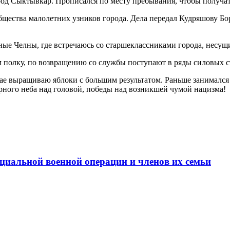
од Сыктывкар. Прописался по месту пребывания, чтобы получат
щества малолетних узников города. Дела передал Кудряшову Бор
ые Челны, где встречаюсь со старшеклассниками города, несущи
м полку, по возвращению со службы поступают в ряды силовых с
ае выращиваю яблоки с большим результатом. Раньше занимался р
рного неба над головой, победы над возникшей чумой нацизма!
циальной военной операции и членов их семьи