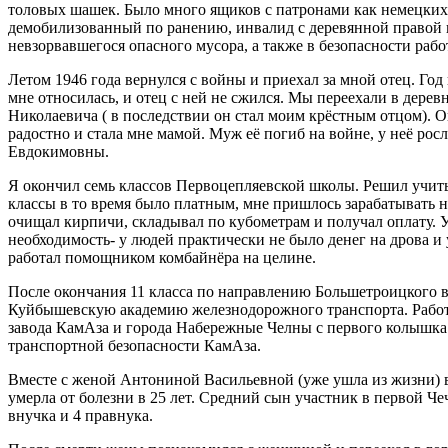
толовых шашек. Было много ящиков с патронами как немецких
демобилизованный по ранению, инвалид с деревянной правой но
невзорвавшегося опасного мусора, а также в безопасности раб
Летом 1946 года вернулся с войны и приехал за мной отец. Год
мне относилась, и отец с ней не сжился. Мы переехали в дер
Николаевича ( в последствии он стал моим крёстным отцом). 
радостно и стала мне мамой. Муж её погиб на войне, у неё ро
Евдокимовны.
Я окончил семь классов Первоцепляевской школы. Решил учить
классы в то время было платным, мне пришлось зарабатывать 
очищал кирпичи, складывал по кубометрам и получал оплату. У
необходимость- у людей практически не было денег на дрова и 
работал помощником комбайнёра на целине.
После окончания 11 класса по направлению Большетроицкого 
Куйбышевскую академию железнодорожного транспорта. Работа
завода КамАза и города Набережные Челны с первого колышк
транспортной безопасности КамАза.
Вместе с женой Антониной Васильевной (уже ушла из жизни) в
умерла от болезни в 25 лет. Средний сын участник в первой Ч
внучка и 4 правнука.