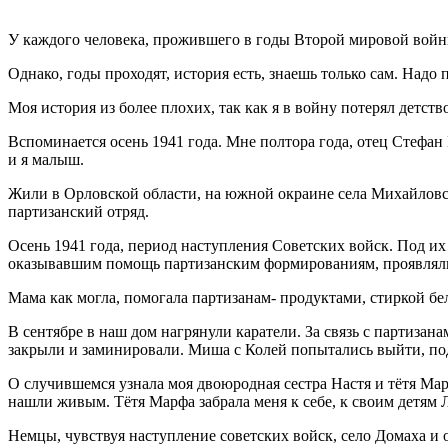
У каждого человека, прожившего в годы Второй мировой войны, 
Однако, годы проходят, история есть, знаешь только сам. Надо п
Моя история из более плохих, так как я в войну потерял детст
Вспоминается осень 1941 года. Мне полтора года, отец Стефан
и я малыш.
Жили в Орловской области, на южной окраине села Михайловск
партизанский отряд.
Осень 1941 года, период наступления Советских войск. Под их
оказывавшим помощь партизанским формированиям, проявляли
Мама как могла, помогала партизанам- продуктами, стиркой бе
В сентябре в наш дом нагрянули каратели. За связь с партизан
закрыли и заминировали. Миша с Колей попытались выйти, под
О случившемся узнала моя двоюродная сестра Настя и тётя Ма
нашли живым. Тётя Марфа забрала меня к себе, к своим детям 
Немцы, чувствуя наступление советских войск, село Домаха и о