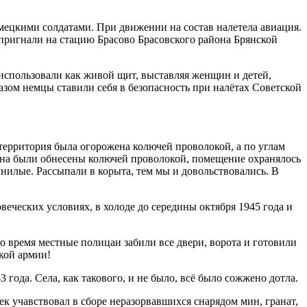
мецкими солдатами. При движении на состав налетела авиация.
пригнали на стацию Брасово Брасовского района Брянской
 использовали как живой щит, выставляя женщин и детей,
зом немцы ставили себя в безопасность при налётах Советской
территория была огорожена колючей проволокой, а по углам
на были обнесены колючей проволокой, помещение охранялось
илые. Рассыпали в корыта, тем мы и довольствовались. В
еческих условиях, в холоде до середины октября 1945 года и
 время местные полицаи забили все двери, ворота и готовили
кой армии!
года. Села, как такового, и не было, всё было сожжено дотла.
к учавствовал в сборе неразорвавшихся снарядом мин, гранат,