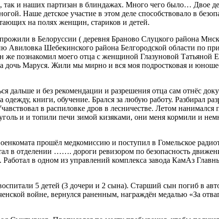
, так и наших партизан в блиндажах. Много чего было… Двое д
гой. Наше детское участие в этом деле способствовало в безопа
отающих на полях женщин, стариков и детей.
 прожили в Белоруссии ( деревня Браново Слуцкого района Мнско
евню Авиловка Шебекинского района Белгородской области по п
Он же познакомил моего отца с женщиной Глазуновой Татьяной 
сла дочь Маруся. Жили мы мирно и вся моя подростковая и юнош
ся дальше и без рекомендации и разрешения отца сам отнёс до
на одежду, книги, обучение. Брался за любую работу. Разбирал
чавствовал в распиловке дров в лесничестве. Летом нанимался п
уголь и и топили печи зимой кизяками, они меня кормили и немн
военкомата прошёл медкомиссию и поступил в Гомельское ради
л в отделении ……. дороги ревизором по безопасность движения
а. Работал в одном из управлений комплекса завода КамАз Гл
оспитали 5 детей (3 дочери и 2 сына). Старший сын погиб в ав
еченской войне, вернулся раненным, награждён медалью «За отва