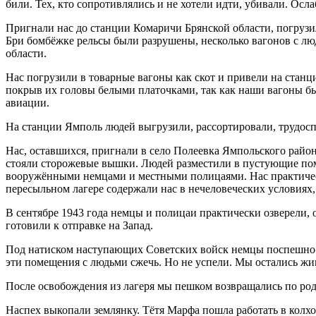
били. Тех, кто сопротивлялись и не хотели идти, убивали. Ос
Пригнали нас до станции Комаричи Брянской области, погрузи
Бри бомбёжке рельсы были разрушены, несколько вагонов с лю
области.
Нас погрузили в товарные вагоны как скот и привели на стан
покрыв их головы белыми платочками, так как наши вагоны бы
авиации.
На станции Ямполь людей выгрузили, рассортировали, трудосп
Нас, оставшихся, пригнали в село Полеевка Ямпольского район
стояли сторожевые вышки. Людей разместили в пустующие по
вооружёнными немцами и местными полицаями. Нас практически
пересыльном лагере содержали нас в нечеловеческих условиях
В сентябре 1943 года немцы и полицаи практически озверели, 
готовили к отправке на Запад.
Под натиском наступающих Советских войск немцы поспешно от
эти помещения с людьми сжечь. Но не успели. Мы остались ж
После освобождения из лагеря мы пешком возвращались по родн
Наспех выкопали землянку. Тётя Марфа пошла работать в колхо