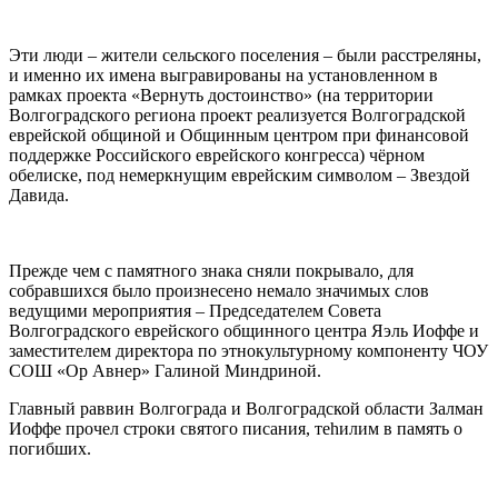
Эти люди – жители сельского поселения – были расстреляны,
и именно их имена выгравированы на установленном в
рамках проекта «Вернуть достоинство» (на территории
Волгоградского региона проект реализуется Волгоградской
еврейской общиной и Общинным центром при финансовой
поддержке Российского еврейского конгресса) чёрном
обелиске, под немеркнущим еврейским символом – Звездой
Давида.
Прежде чем с памятного знака сняли покрывало, для
собравшихся было произнесено немало значимых слов
ведущими мероприятия – Председателем Совета
Волгоградского еврейского общинного центра Яэль Иоффе и
заместителем директора по этнокультурному компоненту ЧОУ
СОШ «Ор Авнер» Галиной Миндриной.
Главный раввин Волгограда и Волгоградской области Залман
Иоффе прочел строки святого писания, теhилим в память о
погибших.