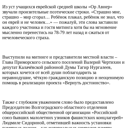
Из уст учащихся еврейской средней школы «Ор Авнер»
звучали пронзительные поэтические строки. «Страшно мне,
страшно – мир сгорал… Ребёнок плакал, ребёнок не знал, что
он еврей и не человек…» — пожалуй, эти слова заставили
каждого участника и гостя митинга хотя бы на мгновение
мысленно перенестись на 78-79 лет назад и сжаться от
нечеловеческого страха.
Выступили на митинге и представители местной власти –
Глава Приморского сельского поселений Валерий Чертихин и
депутат Калачёвской районной Думы Тагир Нургалеев,
которых хочется от всей души поблагодарить за
неравнодушие, чёткую гражданскую позицию и неоценимую
помощь в реализации проекта «Вернуть достоинство».
Также с глубоким уважением слово было предоставлено
Председателю Волгоградского областного отделения
общероссийской общественной организации «Российский
союз бывших малолетних узников фашистских концлагерей»
Людмиле Сидориной, отметившей важность установки
памятных знаком – как материальных символов памяти…