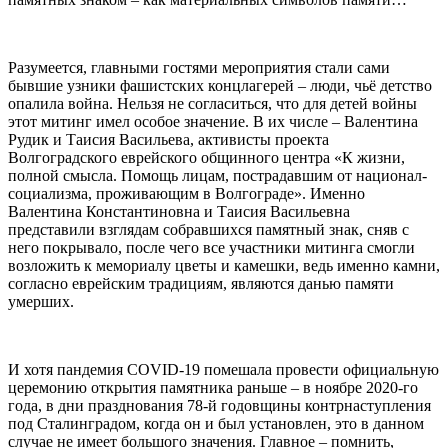
Разумеется, главными гостями мероприятия стали сами
бывшие узники фашистских концлагерей – люди, чьё детство
опалила война. Нельзя не согласиться, что для детей войны
этот митинг имел особое значение. В их числе – Валентина
Рудик и Таисия Васильева, активисты проекта
Волгоградского еврейского общинного центра «К жизни,
полной смысла. Помощь лицам, пострадавшим от национал-
социализма, проживающим в Волгограде». Именно
Валентина Константиновна и Таисия Васильевна
представили взглядам собравшихся памятный знак, сняв с
него покрывало, после чего все участники митинга смогли
возложить к мемориалу цветы и камешки, ведь именно камни,
согласно еврейским традициям, являются данью памяти
умерших.
И хотя пандемия COVID-19 помешала провести официальную
церемонию открытия памятника раньше – в ноябре 2020-го
года, в дни празднования 78-й годовщины контрнаступления
под Сталинградом, когда он и был установлен, это в данном
случае не имеет большого значения. Главное – помнить,