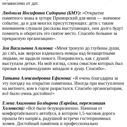
независимо от дат.
Людмила Иосифовна Сидорина (БМУ):
«Открытие
памятного знака в хуторе Приморский для меня — значимое
событие, да и для многих присутствующих: дети с таким
вниманием слушали рассказы выступающих, они долго будут
помнить и оберегать это святое место. Спасибо большое за
прекрасную организацию».
Зоя Васильевна Алимова:
«Меня тронуло до глубины души,
до слёз, как зверски издевались немцы над беззащитными
людьми, не щадили никого. Понравилось, как с душой
выступали детки. На мой взгляд, слова смыслом которых был
призыв к неравнодушию западали в душу. Спасибо».
Татьяна Александровна Ефимова:
«Я очень благодарна за
эту поездку на открытие памятника. Иногда при выступлении
на митинге, ком в горле разрастался. Спасибо организаторам,
всё было очень достойно!»
Елена Акимовна Болдырева (Еврейка, пережившая
Холокост):
«Всё было безукоризненно. Начиная от
комфортабельного автобуса, в котором 1,5-часовая дорога
прошла без напряга, радушной встречи гостеприимных
хозяев. Достойный памятник и профессионально