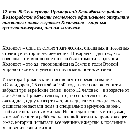
12 мая 2021г. в хуторе Приморский Калачёвского района
Волгоградской области состоялось официальное открытие
памятного знака жертвам Холокоста – мирным
гражданам-евреям, нашим землякам.
Холокост – одна из самых трагических, страшных и позорных
страниц в истории человечества. Позорных – для тех, кто
совершал эти вопиющие по своей жестокости злодеяния.
Холокост – это ад, творившийся на Земле в годы Второй
мировой войны и унёсший шесть миллионов жизней.
Из хутора Приморский, носившим то время название
«Сталидорф», 25 сентября 1942 года немецкие оккупанты
забрали три еврейские семьи, всего 12 человек – в возрасте от
2 до 70 лет. Примечательно, что, по свидетельствам
очевидцев, одну из жертв – одиннадцатилетнюю девочку,
фашисты не застали дома и специально вернулись за ней,
чтобы не оставлять в живых. Не передать словами тот ужас,
который испытал ребёнок, успевший осознать происходящее.
Ужас, который испытали все невинные жертвы в последние
мгновения своей жизни.