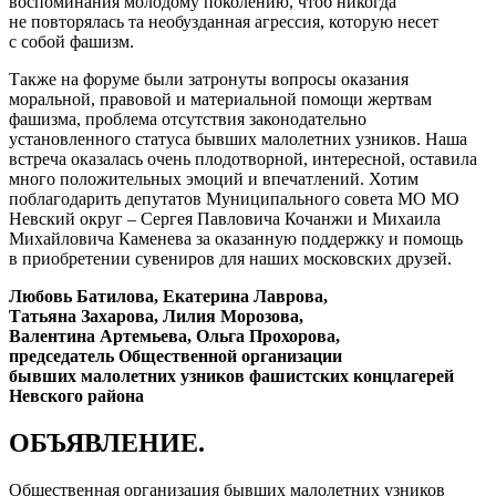
воспоминания молодому поколению, чтоб никогда
не повторялась та необузданная агрессия, которую несет
с собой фашизм.
Также на форуме были затронуты вопросы оказания
моральной, правовой и материальной помощи жертвам
фашизма, проблема отсутствия законодательно
установленного статуса бывших малолетних узников. Наша
встреча оказалась очень плодотворной, интересной, оставила
много положительных эмоций и впечатлений. Хотим
поблагодарить депутатов Муниципального совета МО МО
Невский округ – Сергея Павловича Кочанжи и Михаила
Михайловича Каменева за оказанную поддержку и помощь
в приобретении сувениров для наших московских друзей.
Любовь Батилова, Екатерина Лаврова,
Татьяна Захарова, Лилия Морозова,
Валентина Артемьева, Ольга Прохорова,
председатель Общественной организации
бывших малолетних узников фашистских концлагерей
Невского района
ОБЪЯВЛЕНИЕ.
Общественная организация бывших малолетних узников