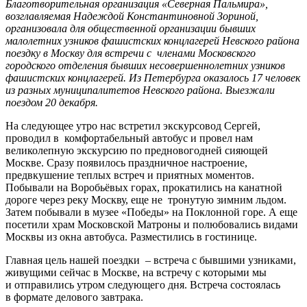
Благотворительная организация «Северная Пальмира»,
возглавляемая Надеждой Константиновной Зориной,
организовала для общественной организации бывших
малолетних узников фашистских концлагерей Невского района
поездку в Москву для встречи с членами Московского
городского отделения бывших несовершеннолетних узников
фашистских концлагерей. Из Петербурга оказалось 17 человек
из разных муниципалитетов Невского района. Выезжали
поездом 20 декабря.
На следующее утро нас встретил экскурсовод Сергей,
проводил в комфортабельный автобус и провел нам
великолепную экскурсию по предновогодней сияющей
Москве. Сразу появилось праздничное настроение,
предвкушение теплых встреч и приятных моментов.
Побывали на Воробьёвых горах, прокатились на канатной
дороге через реку Москву, еще не тронутую зимним льдом.
Затем побывали в музее «Победы» на Поклонной горе. А еще
посетили храм Московской Матроны и полюбовались видами
Москвы из окна автобуса. Разместились в гостинице.
Главная цель нашей поездки – встреча с бывшими узниками,
живущими сейчас в Москве, на встречу с которыми мы
и отправились утром следующего дня. Встреча состоялась
в формате делового завтрака.