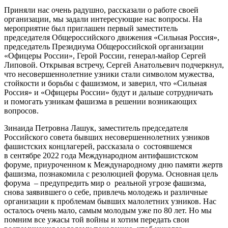
Приняли нас очень радушно, рассказали о работе своей
организации, мы задали интересующие нас вопросы. На
мероприятие был приглашен первый заместитель
председателя Общероссийского движения «Сильная Россия»,
председатель Президиума Общероссийской организации
«Офицеры России», Герой России, генерал-майор Сергей
Липовой. Открывая встречу, Сергей Анатольевич подчеркнул,
что несовершеннолетние узники стали символом мужества,
стойкости и борьбы с фашизмом, и заверил, что «Сильная
Россия» и «Офицеры России» будут и дальше сотрудничать
и помогать узникам фашизма в решении возникающих
вопросов.
Зинаида Петровна Лашук, заместитель председателя
Российского совета бывших несовершеннолетних узников
фашистских концлагерей, рассказала о состоявшемся
в сентябре 2022 года Международном антифашистском
форуме, приуроченном к Международному дню памяти жертв
фашизма, познакомила с резолюцией форума. Основная цель
форума – предупредить мир о реальной угрозе фашизма,
снова заявившего о себе, привлечь молодежь и различные
организации к проблемам бывших малолетних узников. Нас
осталось очень мало, самым молодым уже по 80 лет. Но мы
помним все ужасы той войны и хотим передать свои