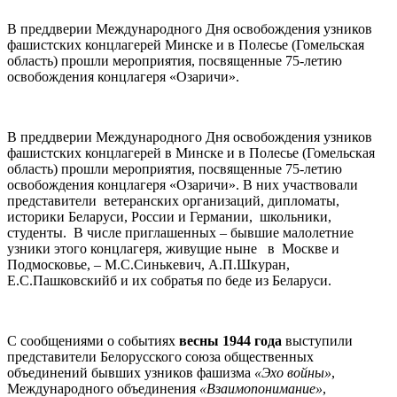
В преддверии Международного Дня освобождения узников
фашистских концлагерей Минске и в Полесье (Гомельская
область) прошли мероприятия, посвященные 75-летию
освобождения концлагеря «Озаричи».
В преддверии Международного Дня освобождения узников
фашистских концлагерей в Минске и в Полесье (Гомельская
область) прошли мероприятия, посвященные 75-летию
освобождения концлагеря «Озаричи». В них участвовали
представители ветеранских организаций, дипломаты,
историки Беларуси, России и Германии, школьники,
студенты. В числе приглашенных – бывшие малолетние
узники этого концлагеря, живущие ныне в Москве и
Подмосковье, – М.С.Синькевич, А.П.Шкуран,
Е.С.Пашковскийб и их собратья по беде из Беларуси.
С сообщениями о событиях
весны 1944 года
выступили
представители Белорусского союза общественных
объединений бывших узников фашизма
«Эхо войны»
,
Международного объединения
«Взаимопонимание»
,