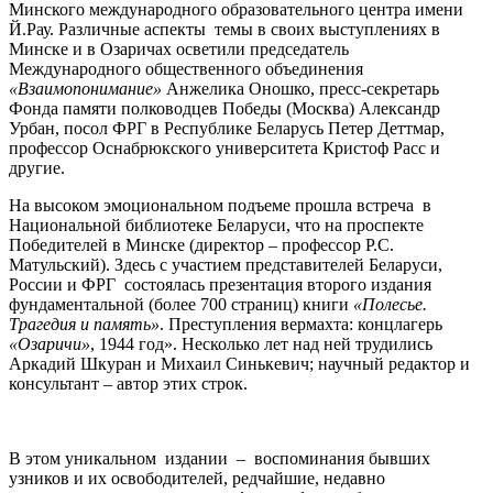
Минского международного образовательного центра имени
Й.Рау. Различные аспекты темы в своих выступлениях в
Минске и в Озаричах осветили председатель
Международного общественного объединения
«Взаимопонимание»
Анжелика Оношко, пресс-секретарь
Фонда памяти полководцев Победы (Москва) Александр
Урбан, посол ФРГ в Республике Беларусь Петер Деттмар,
профессор Оснабрюкского университета Кристоф Расс и
другие.
На высоком эмоциональном подъеме прошла встреча в
Национальной библиотеке Беларуси, что на проспекте
Победителей в Минске (директор – профессор Р.С.
Матульский). Здесь с участием представителей Беларуси,
России и ФРГ состоялась презентация второго издания
фундаментальной (более 700 страниц) книги
«Полесье.
Трагедия и память»
. Преступления вермахта: концлагерь
«Озаричи»
, 1944 год». Несколько лет над ней трудились
Аркадий Шкуран и Михаил Синькевич; научный редактор и
консультант – автор этих строк.
В этом уникальном издании – воспоминания бывших
узников и их освободителей, редчайшие, недавно