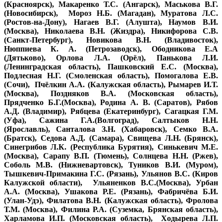
(Красноярск), Макаренко Т.С. (Ангарск), Маськова В.Г.
(Новосибирск), Мороз Н.Б. (Магадан), Муратова Л.С.
(Ростов-на-Дону), Нагаев В.Г. (Алушта), Наумов В.И.
(Москва), Николаева В.Н. (Жиздра), Никифорова С.В.
(Санкт-Петербург), Новикова В.Н. (Владивосток),
Нюппиева К. А. (Петрозаводск), Ободникова Е.А
(Дятьково), Орлова Л.А. (Орёл), Панькова Л.И.
(Ленинградская область), Пашковский Е.С. (Москва),
Подлесная Н.Г. (Смоленская область), Помогалова Е.В.
(Сочи), Пчёлкин А.А. (Калужская область), Рымарев И.Т.
(Москва), Поздняков В.А. (Московская область),
Прядченко Б.Г.(Москва), Родина А. В. (Саратов), Рябов
А.Д. (Владимир), Рябцева (Екатеринбург), Сагацкая Г.М.
(Уфа), Сажина Г.А.(Волгоград), Салтыков Н.Н.
(Ярославль), Санталова З.Н. (Хабаровск), Семко В.А.
(Братск), Седова А.Д. (Самара), Свищева Л.Н. (Брянск),
Синегрибов Л.К. (Республика Бурятия), Синькевич М.Е.
(Москва), Сарапу В.П. (Тюмень), Солнцева Н.Н. (Ржев),
Соболь М.В. (Нижневартовск), Туников В.И. (Муром),
Тышкевич-Примакина Г.С. (Рязань), Ульянов В.С. (Киров
Калужской области), Ульяненков В.С.(Москва), Урбан
А.А. (Москва), Ушакова Р.Е. (Рязань), Фабричёва Б.И.
(Улан-Удэ), Филатова В.Н. (Калужская область), Фролова
Т.М. (Москва), Филина Р.А. (Суземка, Брянская область),
Харламова И.П. (Московская область), Ходырева Л.П.