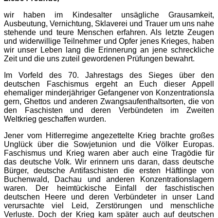
wir haben im Kindesalter unsägliche Grausamkeit,
Ausbeutung, Vernichtung, Sklaverei und Trauer um uns nahe
stehende und teure Menschen erfahren. Als letzte Zeugen
und widerwillige Teilnehmer und Opfer jenes Krieges, haben
wir unser Leben lang die Erinnerung an jene schreckliche
Zeit und die uns zuteil gewordenen Prüfungen bewahrt.
Im Vorfeld des 70. Jahrestags des Sieges über den
deutschen Faschismus ergeht an Euch dieser Appell
ehemaliger minderjähriger Gefangener von Konzentrationsla
gern, Ghettos und anderen Zwangsaufenthalt
sorten, die von
den Faschisten und deren Verbündeten im Zweiten
Weltkrieg geschaffen wurden.
Jener vom Hitlerregime angezettelte Krieg brachte großes
Unglück über die Sowjetunion und die Völker Europas.
Faschismus und Krieg waren aber auch eine Tragödie für
das deutsche Volk. Wir erinnern uns daran, dass deutsche
Bürger, deutsche Antifaschisten die ersten Häftlinge von
Buchenwald, Dachau und anderen Konzentrationsla
gern
waren. Der heimtückische Einfall der faschistischen
deutschen Heere und deren Verbündeter in unser Land
verursachte viel Leid, Zerstörungen und menschliche
Verluste. Doch der Krieg kam später auch auf deutschen