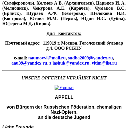
(Симферополь), Холмов А.В. (Архангельск), Царьков И. А.
(Челябинск), Чекурова А.Е. (Карачев), Чумаков В.С.
(Брянск), Шураев А.Ф. (Кемерово), Щелокова Н.И.
(Кострома), Югова М.М. (Пермь), Юдин И.С. (Дубна),
Юферева М.Д. (Киров).
Для контактов:
Почтовый адрес:
119019 г. Москва, Гоголевский бульвар
д.4, ООО РСБНУ
e-mail:
naumovvi@mail.ru
,
sudba2009@yandex.ru
,
aau39@yandex.ru
,
z.lashuk@yandex.ru
,
vltim@list.ru
UNSERE OPFERTAT VERJÄHRT NICHT
APPELL
von Bürgern der Russischen Föderation, ehemaligen
Nazi-Opfern,
an die deutsche Jugend
Liebe Freunde,