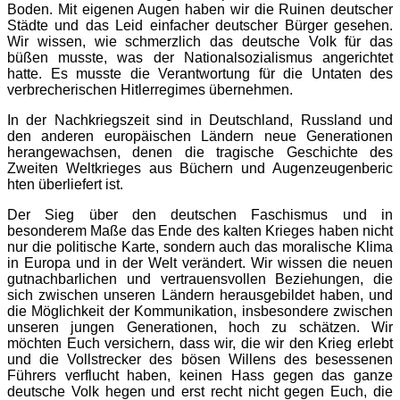
Boden. Mit eigenen Augen haben wir die Ruinen deutscher
Städte und das Leid einfacher deutscher Bürger gesehen.
Wir wissen, wie schmerzlich das deutsche Volk für das
büßen musste, was der Nationalsozialis
mus angerichtet
hatte. Es musste die Verantwortung für die Untaten des
verbrecherischen Hitlerregimes übernehmen.
In der Nachkriegszeit sind in Deutschland, Russland und
den anderen europäischen Ländern neue Generationen
herangewachsen, denen die tragische Geschichte des
Zweiten Weltkrieges aus Büchern und Augenzeugenberic
hten überliefert ist.
Der Sieg über den deutschen Faschismus und in
besonderem Maße das Ende des kalten Krieges haben nicht
nur die politische Karte, sondern auch das moralische Klima
in Europa und in der Welt verändert. Wir wissen die neuen
gutnachbarlichen und vertrauensvollen Beziehungen, die
sich zwischen unseren Ländern herausgebildet haben, und
die Möglichkeit der Kommunikation, insbesondere zwischen
unseren jungen Generationen, hoch zu schätzen. Wir
möchten Euch versichern, dass wir, die wir den Krieg erlebt
und die Vollstrecker des bösen Willens des besessenen
Führers verflucht haben, keinen Hass gegen das ganze
deutsche Volk hegen und erst recht nicht gegen Euch, die