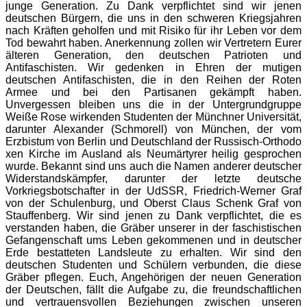
junge Generation. Zu Dank verpflichtet sind wir jenen
deutschen Bürgern, die uns in den schweren Kriegsjahren
nach Kräften geholfen und mit Risiko für ihr Leben vor dem
Tod bewahrt haben. Anerkennung zollen wir Vertretern Eurer
älteren Generation, den deutschen Patrioten und
Antifaschisten. Wir gedenken in Ehren der mutigen
deutschen Antifaschisten, die in den Reihen der Roten
Armee und bei den Partisanen gekämpft haben.
Unvergessen bleiben uns die in der Untergrundgruppe
Weiße Rose wirkenden Studenten der Münchner Universität,
darunter Alexander (Schmorell) von München, der vom
Erzbistum von Berlin und Deutschland der Russisch-Orthodo
xen Kirche im Ausland als Neumärtyrer heilig gesprochen
wurde. Bekannt sind uns auch die Namen anderer deutscher
Widerstandskämpf
er, darunter der letzte deutsche
Vorkriegsbotscha
fter in der UdSSR, Friedrich-Werner Graf
von der Schulenburg, und Oberst Claus Schenk Graf von
Stauffenberg. Wir sind jenen zu Dank verpflichtet, die es
verstanden haben, die Gräber unserer in der faschistischen
Gefangenschaft ums Leben gekommenen und in deutscher
Erde bestatteten Landsleute zu erhalten. Wir sind den
deutschen Studenten und Schülern verbunden, die diese
Gräber pflegen. Euch, Angehörigen der neuen Generation
der Deutschen, fällt die Aufgabe zu, die freundschaftlich
en
und vertrauensvollen Beziehungen zwischen unseren