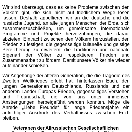
Wir sind überzeugt, dass es keine Probleme zwischen den
Völkern gibt, die sich nicht auf friedlichem Wege lösen
lassen. Deshalb appellieren wir an die deutsche und die
russische Jugend, an alle jungen Menschen der Erde, sich
zusammenzuschlie
ßen, um gemeinsame internationale
Programme und Projekte hervorzubringen, die darauf
abzielen, Eintracht zwischen den Völkern herzustellen, den
Frieden zu festigen, die gegenseitige kulturelle und geistige
Bereicherung zu erweitern, die Traditionen und nationale
Eigenart der Völker zu respektieren, Frieden und
Zusammenarbeit zu fördern. Damit unsere Völker nie wieder
aufeinander schießen.
Wir Angehörige der älteren Generation, die die Tragödie des
Zweiten Weltkrieges erlebt hat, hinterlassen Euch, den
jungen Generationen Deutschlands, Russlands und der
anderen Länder Europas Frieden, gegenseitiges Verstehen
und Freundschaft, die von uns unter immensen
Anstrengungen herbeigeführt werden konnten. Möge die
Anrede „Liebe Freunde“ für lange Friedensjahre ein
aufrichtiger Ausdruck des Verhältnisses zwischen Euch
bleiben.
Veteranen der Allrussischen Gesellschaftlich
en