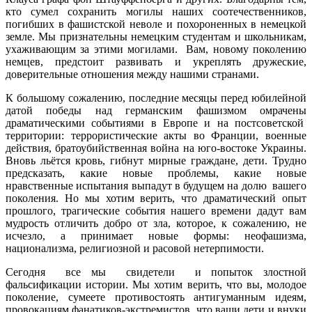
кто сумел сохранить могилы наших соотечественников,
погибших в фашистской неволе и похороненных в немецкой
земле. Мы признательны немецким студентам и школьникам,
ухаживающим за этими могилами. Вам, новому поколению
немцев, предстоит развивать и укреплять дружеские,
доверительные отношения между нашими странами.
К большому сожалению, последние месяцы перед юбилейной
датой победы над германским фашизмом омрачены
драматическими событиями в Европе и на постсоветской
территории: террористические акты во Франции, военные
действия, братоубийственная война на юго-востоке Украины.
Вновь льётся кровь, гибнут мирные граждане, дети. Трудно
предсказать, какие новые проблемы, какие новые
нравственные испытания выпадут в будущем на долю вашего
поколения. Но мы хотим верить, что драматический опыт
прошлого, трагические события нашего времени дадут вам
мудрость отличить добро от зла, которое, к сожалению, не
исчезло, а принимает новые формы: неофашизма,
национализма, религиозной и расовой нетерпимости.
Сегодня все мы свидетели и попыток злостной
фальсификации истории. Мы хотим верить, что вы, молодое
поколение, сумеете противостоять антигуманным идеям,
провокациям фанатиков-экстремистов, что ваши дети и внуки