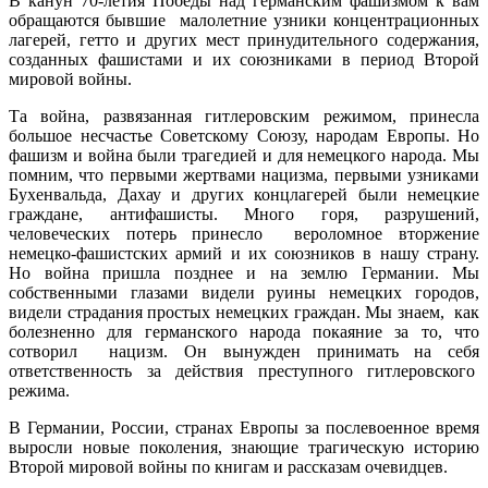
В канун 70-летия Победы над германским фашизмом к вам
обращаются бывшие малолетние узники концентрационных
лагерей, гетто и других мест принудительного содержания,
созданных фашистами и их союзниками в период Второй
мировой войны.
Та война, развязанная гитлеровским режимом, принесла
большое несчастье Советскому Союзу, народам Европы. Но
фашизм и война были трагедией и для немецкого народа. Мы
помним, что первыми жертвами нацизма, первыми узниками
Бухенвальда, Дахау и других концлагерей были немецкие
граждане, антифашисты. Много горя, разрушений,
человеческих потерь принесло вероломное вторжение
немецко-фашистских армий и их союзников в нашу страну.
Но война пришла позднее и на землю Германии. Мы
собственными глазами видели руины немецких городов,
видели страдания простых немецких граждан. Мы знаем, как
болезненно для германского народа покаяние за то, что
сотворил нацизм. Он вынужден принимать на себя
ответственность за действия преступного гитлеровского
режима.
В Германии, России, странах Европы за послевоенное время
выросли новые поколения, знающие трагическую историю
Второй мировой войны по книгам и рассказам очевидцев.