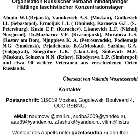
Organisatio
n Russischer Verband minderjähriger
Häftlinge faschistischer Konzentrationsla
ger
Afonin W.I.(Brjansk), Vanukevich
А
.S. (Moskau), Gudkevich
I.I. (Sebastopol), Ermoljuk L.I. ( Obninsk), Karaseva G.L. (S.-
Petersburg),
К
usin
Е
.P. (
Ка
rachev), Lisanevich L.F. (Nizhnij
Novgorod), Dr.Mazharov V.F. (
К
rasnojarsk),
М
uratova L.S.
(Rostov am Don), Njuppieva
К
.
А
. (Petrosavodsk), Podlesnaja
N.G. (Smolensk), Prjadchenko B.G.(
Мо
skau), Sazhina G.
А
.
(Volgograd), Sinegribov L.
К
. (Ulan-Ude), Sinkevich
М
.
Е
.
(
Мо
skau), Solnzeva N.N. (Rzhev), Khodyreva L.P. (Simferopol)
und etwa 90 weitere Veteranen aus verschiedenen Orten
Russlands.
Übersetzt von Valentin Wosnessenski
Kontakte:
Postanschrift:
119019 Moskau, Gogolewski Boulveard 4,
OOO RSBNU.
eMail:
naumovvi@mail.ru
, sudba2009@yandex
.ru,
aau39@yandex.ru
,
z.lashuk@yandex.
ru, vltim@list.ru
Wortlaut des Appells unter
gazetasudba.ru
abrufbar