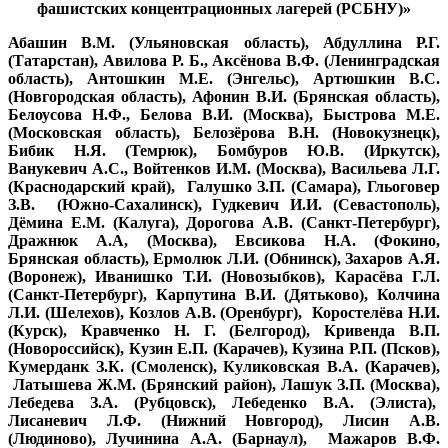
фашистских концентрационных лагерей (РСБНУ)»
Абашин В.М. (Ульяновская область), Абдуллина Р.Г.
(Татарстан), Авилова Р. Б., Аксёнова В.Ф. (Ленинградская
область), Антошкин М.Е. (Энгельс), Артюшкин В.С.
(Новгородская область), Афонин В.И. (Брянская область),
Белоусова Н.Ф., Белова В.И. (Москва), Быстрова М.Е.
(Московская область), Белозёрова В.Н. (Новокузнецк),
Бибик Н.Я. (Темрюк), Бомбуров Ю.В. (Иркутск),
Ванукевич А.С., Войтенков И.М. (Москва), Васильева Л.Г.
(Краснодарский край), Галушко З.П. (Самара), Гльоговер
З.В. (Южно-Сахалинск), Гудкевич И.И. (Севастополь),
Дёмина Е.М. (Калуга), Дорогова А.В. (Санкт-Петербург),
Дражнюк А.А, (Москва), Евсикова Н.А. (Фокино,
Брянская область), Ермолюк Л.И. (Обнинск), Захаров А.Я.
(Воронеж), Иванишко Т.И. (Новозыбков), Карасёва Г.Л.
(Санкт-Петербург), Карпутина В.И. (Дятьково), Колчина
Л.И. (Шелехов), Козлов А.В. (Оренбург), Коростелёва Н.И.
(Курск), Кравченко Н. Г. (Белгород), Кривенда В.П.
(Новороссийск), Кузин Е.П. (Карачев), Кузина Р.П. (Псков),
Кумерданк З.К. (Смоленск), Куликовская В.А. (Карачев),
Латышева Ж.М. (Брянский район), Лашук З.П. (Москва),
Лебедева З.А. (Рубцовск), Лебеденко В.А. (Элиста),
Лисаневич Л.Ф. (Нижний Новгород), Лисин А.В.
(Людиново), Лучинина А.А. (Барнаул), Мажаров В.Ф.