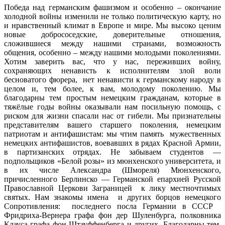
Победа над германским фашизмом и особенно – окончание
холодной войны изменили не только политическую карту, но
и нравственный климат в Европе и мире. Мы высоко ценим
новые добрососедские, доверительные отношения,
сложившиеся между нашими странами, возможность
общения, особенно – между нашими молодыми поколениями.
Хотим заверить вас, что у нас, переживших войну,
сохраняющих ненависть к исполнителям злой воли
бесноватого фюрера, нет ненависти к германскому народу в
целом и, тем более, к вам, молодому поколению. Мы
благодарны тем простым немецким гражданам, которые в
тяжёлые годы войны оказывали нам посильную помощь, с
риском для жизни спасали нас от гибели. Мы признательны
представителям вашего старшего поколения, немецким
патриотам и антифашистам: мы чтим память мужественных
немецких антифашистов, воевавших в рядах Красной Армии,
в партизанских отрядах. Не забываем студентов —
подпольщиков «Белой розы» из мюнхенского университета, и
в их числе Александра (Шмореля) Мюнхенского,
причисленного Берлинско — Германской епархией Русской
Православной Церкови Заграницей к лику местночтимых
святых. Нам знакомы имена и других борцов немецкого
Сопротивления: последнего посла Германии в СССР
Фридриха-Вернера графа фон дер Шуленбурга, полковника
Клауса графа фон Штауффенберга и других. Благодарны тем,