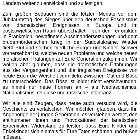
Ländern weiter zu entwickeln und zu festigen.
Zum großen Bedauern sind die letzten Monate vor dem
Jubiläumstag des Sieges über den deutschen Faschismus
von dramatischen Ereignissen in Europa und im
postsowjetischen Raum überschattet – von den Terrorakten
in Frankreich, bewaffneten Auseinandersetzu
ngen und dem
brudermörderisch
en Krieg in der Südostukraine. Wieder
fließt Blut und sterben friedliche Bürger und Kinder. Schwer
vorhersehbar ist, welche neuen Probleme und welche neuen
moralischen Prüfungen auf Eure Generation zukommen. Wir
wollen aber glauben, dass die dramatischen Erfahrungen
aus der Vergangenheit und die tragischen Ereignisse von
heute Euch die Weisheit vermitteln, zwischen Gut und Böse
zu unterscheiden. Das Böse ist leider nicht verschwunden,
es nimmt nur neue Formen an – als Neofaschismus,
Nationalismus, religiöse und rassische Intoleranz.
Wir alle sind Zeugen, dass heute auch versucht wird, die
Geschichte zu verfälschen. Wir möchten glauben, dass Ihr,
Angehörige der jungen Generation, es verstehen werdet, den
antihumanen Ideen und Provokationen der fanatischen
Extremisten Widerstand zu leisten, dass Eure Kinder und
Enkelkinder sich niemals für Eure Taten schämen und büßen
müssen.