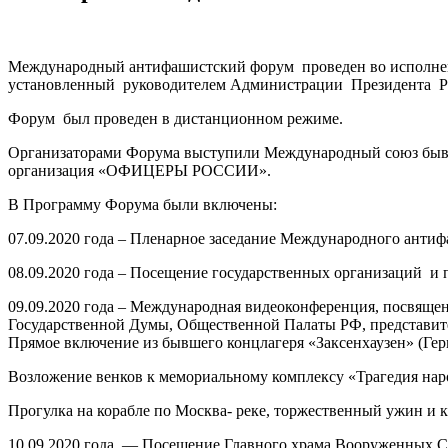
Международный антифашистский форум проведен во исполнени
установленный руководителем Администрации Президента Ро
Форум был проведен в дистанционном режиме.
Организаторами Форума выступили Международный союз бы
организация «ОФИЦЕРЫ РОССИИ».
В Программу Форума были включены:
07.09.2020 года – Пленарное заседание Международного ант
08.09.2020 года – Посещение государственных организаций и
09.09.2020 года – Международная видеоконференция, посвящ
Государственной Думы, Общественной Палаты РФ, представите
Прямое включение из бывшего концлагеря «Заксенхаузен» (Гер
Возложение венков к мемориальному комплексу «Трагедия наро
Прогулка на корабле по Москва- реке, торжественный ужин и к
10.09.2020 года — Посещение Главного храма Вооруженных С