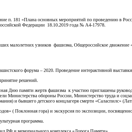
е п. 181 «Плана основных мероприятий по проведению в Росси
ссийской Федерации 18.10.2019 года № А4-17978.
вших малолетних узников фашизма, Общероссийское движен
ифашистского форума – 2020. Проведение интерактивной выста
 принятие решений.
енная Дню памяти жертв фашизма к участию приглашены руково
ли Министерства обороны России, Министерство труда и соцза
мания) и бывшего детского концлагеря смерти «Саласпилс» (Лат
дов» ( Поклонная гора) и экскурсия по экспозиции, посвященн
ультурная программа.
ил РФ и мемориального комплекса «Дорога Памяти»