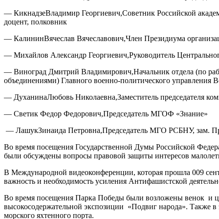
— КикнадзеВладимир Георгиевич,Советник Российской академи
доцент, полковник
— КалининВячеслав Вячеславович,Член Президиума организ
— Михайлов Александр Георгиевич,Руководитель Центрально
— Виноград Дмитрий Владимирович,Начальник отдела (по раб
объединениями) Главного военно-политического управления 
— ДуханинаЛюбовь Николаевна,Заместитель председателя ком
— Светик Федор Федорович,Председатель МГОФ «Знание»
— ЛашукЗинаида Петровна,Председатель МГО РСБНУ, зам. Пр
Во время посещения Государственной Думы Российской Федера
были обсуждены вопросы правовой защиты интересов малолет
В Международной видеоконференции, которая прошла 009 сентя
важность и необходимость усиления Антифашистской деятель
Во время посещения Парка Победы были возложены венок и ц
высокосодержательной экспозиции «Подвиг народа». Также в 
морского яхтенного порта.