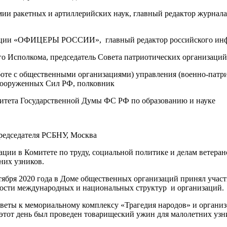
и ракетных и артиллерийских наук, главный редактор журнала 
ации «ОФИЦЕРЫ РОССИИ», главный редактор российского инфо
го Исполкома, председатель Совета патриотических организ
оте с общественными организациями) управления (военно-патр
Вооруженных Сил РФ, полковник
итета Государственной Думы ФС РФ по образованию и науке
едседателя РСБНУ, Москва
ции в Комитете по труду, социальной политике и делам ветера
них узников.
бря 2020 года в Доме общественных организаций принял участи
ности международных и национальных структур и организаций.
веты к мемориальному комплексу «Трагедия народов» и органи
этот день был проведен товарищеский ужин для малолетних уз