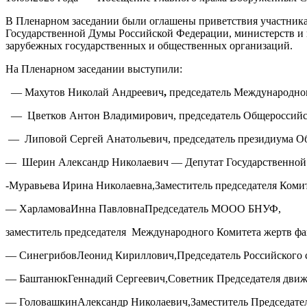
В Пленарном заседании были оглашены приветствия участник
Государственной Думы Российской Федерации, министерств и в
зарубежных государственных и общественных организаций.
На Пленарном заседании выступили:
— Махутов Николай Андреевич
,
председатель Международно
— Цветков Антон Владимирович, председатель Общеросс
— Липовой Сергей Анатольевич, председатель президиума 
— Шерин Александр Николаевич — Депутат Государственной Д
-Муравьева Ирина Николаевна,Заместитель председателя Коми
— ХарламоваИнна ПавловнаПредседатель МООО БНУФ,
заместитель председателя Международного Комитета жертв фаш
— СинегрибовЛеонид Кириллович,Председатель Российского 
— БаштанюкГеннадий Сергеевич,Советник Председателя дв
— ГоловашкинАлександр Николаевич,Заместитель Председа