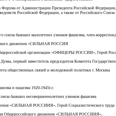
а Форума от Администрации Президента Российской Федерации,
едомств Российской Федерации, а также от Российского Союза в
го союза бывших малолетних узников фашизма, член-корреспон
ийского движения «СИЛЬНАЯ РОССИЯ
Общероссийской организации «ОФИЦЕРЫ РОССИИ», Герой Росси
умы, первый заместитель председателя Комитета Государстве
тета общественных связей и молодежной политики г. Москвы
изма и нацизма 1920-1945г.г.
союза бывших несовершеннолетних узников фашизма
ижения «СИЛЬНАЯ РОССИИЯ», Герой Социалистического труда
теля Общероссийского движения «СИЛЬНАЯ РОССИИЯ»,