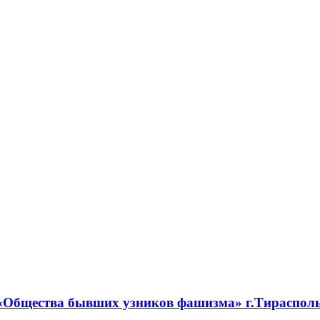
 «Общества бывших узников фашизма» г.Тираспол