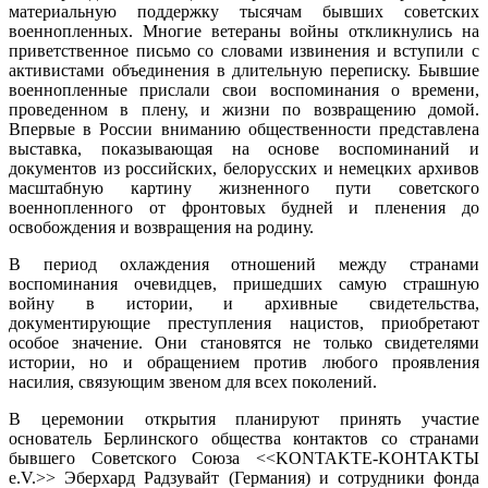
материальную поддержку тысячам бывших советских
военнопленных. Многие ветераны войны откликнулись на
приветственное письмо со словами извинения и вступили с
активистами объединения в длительную переписку. Бывшие
военнопленные прислали свои воспоминания о времени,
проведенном в плену, и жизни по возвращению домой.
Впервые в России вниманию общественности представлена
выставка, показывающая на основе воспоминаний и
документов из российских, белорусских и немецких архивов
масштабную картину жизненного пути советского
военнопленного от фронтовых будней и пленения до
освобождения и возвращения на родину.
В период охлаждения отношений между странами
воспоминания очевидцев, пришедших самую страшную
войну в истории, и архивные свидетельства,
документирующие преступления нацистов, приобретают
особое значение. Они становятся не только свидетелями
истории, но и обращением против любого проявления
насилия, связующим звеном для всех поколений.
В церемонии открытия планируют принять участие
основатель Берлинского общества контактов со странами
бывшего Советского Союза <<KONTAKTE-KOHTAKTЫ
e.V.>> Эберхард Радзувайт (Германия) и сотрудники фонда