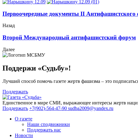
Первоочередные документы II Антифашистского
Назад
Второй Международный антифашистский форум
Далее
Поддержи «Судьбу»!
Лучший способ помочь газете жертв фашизма – это подписаться
Поддержать
Единственное в мире СМИ, выражающее интересы жертв нациз
Поддержать
+7(902)-564-47-90
sudba2009@yandex.ru
О газете
Наши сподвижники
Поддержать нас
Новости