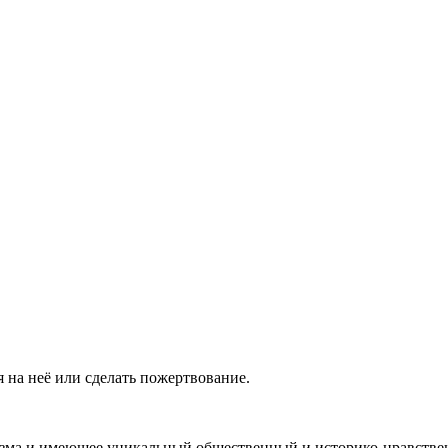
 на неё или сделать пожертвование.
ма и имеющее уникальный общественный и историко-нравствен