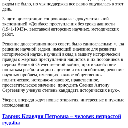
рядом не было, но чья поддержка все равно ощущалась в этот
день.
Защита диссертации сопровождалась документальной
экспозицией «Донбасс: преступления без срока давности
(1941-1943)», выставкой авторских научных, методических
работ.
Решение диссертационного совета было единогласным: «…за
решение научной задачи, имеющей значение для развития
исторической науки, научный вклад в защиту исторической
правды о жертвах преступлений нацистов и их пособников в
период Великой Отечественной войны, противодействие
попыткам реабилитации нацистов и их пособников, решение
научных проблем, имеющих важное общественно-
политическое, историко-правовое, нравственное,
просветительское значение, присудить Саенко Антону
Сергеевичу ученую степень кандидата исторических наук».
Уверен, впереди ждут новые открытия, интересные и нужные
исследования!
Гаврик Клавдия Петровна – человек непростой
судьбы