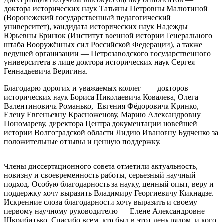
доктора исторических наук Татьяны Петровны Малютиной
(Воронежский государственный педагогический
университет), кандидата исторических наук Надежды
Юрьевны Бринюк (Институт военной истории Генерального
штаба Вооружённых сил Российской Федерации), а также
ведущей организации — Петрозаводского государственного
университета в лице доктора исторических наук Сергея
Геннадьевича Веригина.
Благодарю дорогих и уважаемых коллег — докторов
исторических наук Бориса Николаевича Ковалева, Олега
Валентиновича Романько, Евгения Фёдоровича Кринко,
Елену Евгеньевну Красноженову, Марию Александровну
Пономареву, директора Центра документации новейшей
истории Волгоградской области Лидию Ивановну Будченко за
положительные отзывы и ценную поддержку.
Члены диссертационного совета отметили актуальность,
новизну и своевременность работы, серьезный научный
подход. Особую благодарность за науку, ценный опыт, веру и
поддержку хочу выразить Владимиру Георгиевичу Кикнадзе.
Искренние слова благодарности хочу выразить и своему
первому научному руководителю — Елене Александровне
Шкрибитько. Спасибо всем, кто был в этот день рядом, и кого