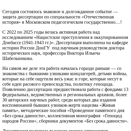
Сегодня состоялось знаковое и долгожданное событие —
защита диссертации по специальности «Отечественная
история» в Московском педагогическом государственно…!
С 2022 по 2025 годы велась активная работа над
исследованием «Нацистские преступления в оккупированном
Донбассе (1941-1943 гг.)». Диссертация выполнена на кафедре
истории России ДонГУ под научным руководством доктора
исторических наук, профессора Виктора Ильича
Шабельникова.
На самом же деле эта работа началась гораздо раньше — со
знакомства с бывшими узниками концлагерей, детьми войны,
которые на себе ощутили весь ужас и горе, которые несут в
себе идеи расового превосходства, политику геноцида.
Появлению диссертации предшествовала работа с фондами 13
федеральных, ведомственных и региональных архивов, более
30 авторских научных работ, среди которых два издания
воспоминаний бывших узников-жертв нацизма «Живая
память», методические пособия «Проведение памятного дня
«Без срока давности», коллективная монография «Геноцид
народов России», сборники документов «Без срока давности».
Диссертация получила высокую оценку оппонентов —