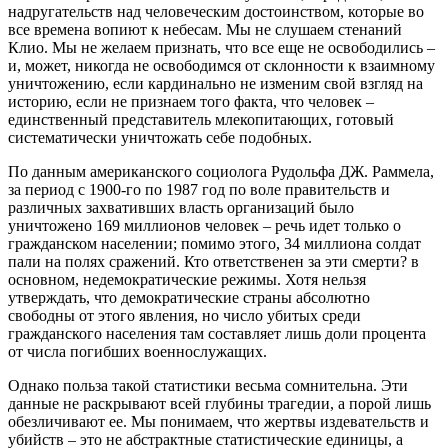
надругательств над человеческим достоинством, которые во
все времена вопиют к небесам. Мы не слушаем стенаний
Клио. Мы не желаем признать, что все еще не освободились –
и, может, никогда не освободимся от склонности к взаимному
уничтожению, если кардинально не изменим свой взгляд на
историю, если не признаем того факта, что человек –
единственный представитель млекопитающих, готовый
систематически уничтожать себе подобных.
По данным американского социолога Рудольфа ДЖ. Раммела,
за период с 1900-го по 1987 год по воле правительств и
различных захвативших власть организаций было
уничтожено 169 миллионов человек – речь идет только о
гражданском населении; помимо этого, 34 миллиона солдат
пали на полях сражений. Кто ответственен за эти смерти? в
основном, недемократические режимы. Хотя нельзя
утверждать, что демократические страны абсолютно
свободны от этого явления, но число убитых среди
гражданского населения там составляет лишь доли процента
от числа погибших военнослужащих.
Однако польза такой статистики весьма сомнительна. Эти
данные не раскрывают всей глубины трагедии, а порой лишь
обезличивают ее. Мы понимаем, что жертвы издевательств и
убийств – это не абстрактные статистические единицы, а