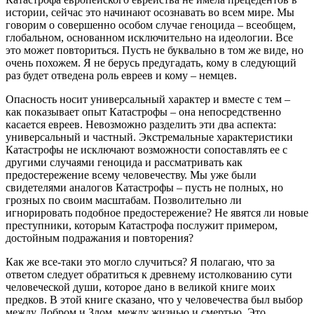
истории, сейчас это начинают осознавать во всем мире. Мы
говорим о совершенно особом случае геноцида – всеобщем,
глобальном, основанном исключительно на идеологии. Все
это может повториться. Пусть не буквально в том же виде, но
очень похожем. Я не берусь предугадать, кому в следующий
раз будет отведена роль евреев и кому – немцев.
Опасность носит универсальный характер и вместе с тем –
как показывает опыт Катастрофы – она непосредственно
касается евреев. Невозможно разделить эти два аспекта:
универсальный и частный. Экстремальные характеристики
Катастрофы не исключают возможности сопоставлять ее с
другими случаями геноцида и рассматривать как
предостережение всему человечеству. Мы уже были
свидетелями аналогов Катастрофы – пусть не полных, но
грозных по своим масштабам. Позволительно ли
игнорировать подобное предостережение? Не явятся ли новые
преступники, которым Катастрофа послужит примером,
достойным подражания и повторения?
Как же все-таки это могло случиться? Я полагаю, что за
ответом следует обратиться к древнему истолкованию сути
человеческой души, которое дано в великой книге моих
предков. В этой книге сказано, что у человечества был выбор
между Добром и Злом, между жизнью и смертью. Это