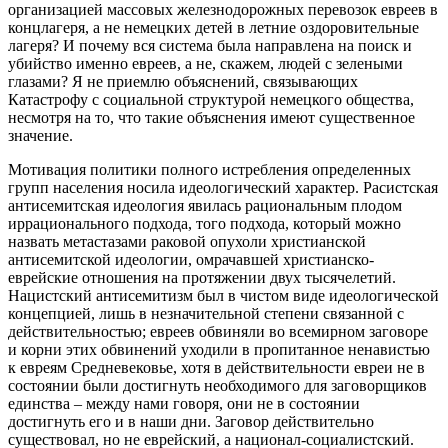
организацией массовых железнодорожных перевозок евреев в
концлагеря, а не немецких детей в летние оздоровительные
лагеря? И почему вся система была направлена на поиск и
убийство именно евреев, а не, скажем, людей с зелеными
глазами? Я не приемлю объяснений, связывающих
Катастрофу с социальной структурой немецкого общества,
несмотря на то, что такие объяснения имеют существенное
значение.
Мотивация политики полного истребления определенных
групп населения носила идеологический характер. Расистская
антисемитская идеология явилась рациональным плодом
иррационального подхода, того подхода, который можно
назвать метастазами раковой опухоли христианской
антисемитской идеологии, омрачавшей христианско-
еврейские отношения на протяжении двух тысячелетий.
Нацистский антисемитизм был в чистом виде идеологической
концепцией, лишь в незначительной степени связанной с
действительностью; евреев обвиняли во всемирном заговоре
и корни этих обвинений уходили в пропитанное ненавистью
к евреям Средневековье, хотя в действительности евреи не в
состоянии были достигнуть необходимого для заговорщиков
единства – между нами говоря, они не в состоянии
достигнуть его и в наши дни. Заговор действительно
существовал, но не еврейский, а национал-социалистский.