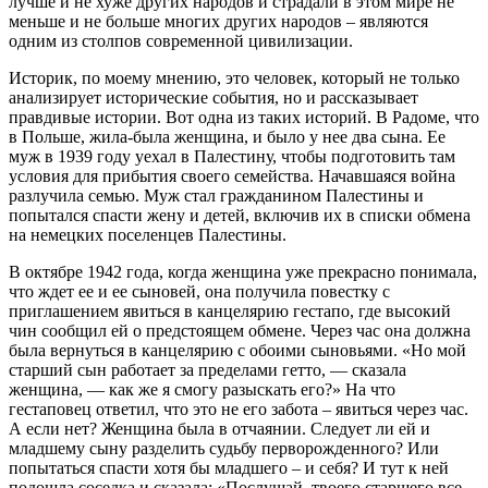
лучше и не хуже других народов и страдали в этом мире не
меньше и не больше многих других народов – являются
одним из столпов современной цивилизации.
Историк, по моему мнению, это человек, который не только
анализирует исторические события, но и рассказывает
правдивые истории. Вот одна из таких историй. В Радоме, что
в Польше, жила-была женщина, и было у нее два сына. Ее
муж в 1939 году уехал в Палестину, чтобы подготовить там
условия для прибытия своего семейства. Начавшаяся война
разлучила семью. Муж стал гражданином Палестины и
попытался спасти жену и детей, включив их в списки обмена
на немецких поселенцев Палестины.
В октябре 1942 года, когда женщина уже прекрасно понимала,
что ждет ее и ее сыновей, она получила повестку с
приглашением явиться в канцелярию гестапо, где высокий
чин сообщил ей о предстоящем обмене. Через час она должна
была вернуться в канцелярию с обоими сыновьями. «Но мой
старший сын работает за пределами гетто, — сказала
женщина, — как же я смогу разыскать его?» На что
гестаповец ответил, что это не его забота – явиться через час.
А если нет? Женщина была в отчаянии. Следует ли ей и
младшему сыну разделить судьбу перворожденного? Или
попытаться спасти хотя бы младшего – и себя? И тут к ней
подошла соседка и сказала: «Послушай, твоего старшего все