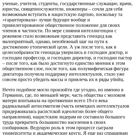
ученые, учителя, студенты, государственные служащие, врачи,
юристы, священнослужители, инженеры – сочли для себя
возможным вступить в нацистскую партию, поскольку та
«гарантировала» лучше будущее вообще и
привилегированное общественное положение для своих
членов в частности. По мере слияния интеллигенции с
режимом стало возможным представить геноцид как
малоприятный, однако, неизбежный шаг на пути к
достижению утопической цели. А уж после того, как в
целесообразности геноцида уверились и господин доктор, и
господин профессор, и господин директор, и господин пастор
– после того, как было достигнуто единство мнения в этом
общественном слое, после того, как полумифическая фигура
диктатора получила поддержку интеллектуалов, стало уже
совсем просто убедить массы и привлечь их в ряды убийц.
Нечто подобное могло произойти где угодно, но именно в
Германии, где, по меньшей мере, часть общества с молоком
матери впитывала на протяжении всего 19-го века
радикальный антисемитизм (часть немецких интеллектуалов
придерживалась расистской идеологии более общего
направления), нацистским лидерам не составило большого
труда превратить большинство населения в своих
сообщников. Ведущую роль в этом процессе сыграли
университеты и академические круги. Я еще раз спрашиваю