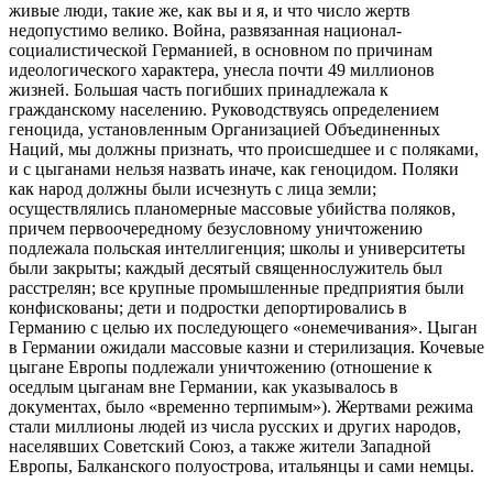
живые люди, такие же, как вы и я, и что число жертв
недопустимо велико. Война, развязанная национал-
социалистической Германией, в основном по причинам
идеологического характера, унесла почти 49 миллионов
жизней. Большая часть погибших принадлежала к
гражданскому населению. Руководствуясь определением
геноцида, установленным Организацией Объединенных
Наций, мы должны признать, что происшедшее и с поляками,
и с цыганами нельзя назвать иначе, как геноцидом. Поляки
как народ должны были исчезнуть с лица земли;
осуществлялись планомерные массовые убийства поляков,
причем первоочередному безусловному уничтожению
подлежала польская интеллигенция; школы и университеты
были закрыты; каждый десятый священнослужитель был
расстрелян; все крупные промышленные предприятия были
конфискованы; дети и подростки депортировались в
Германию с целью их последующего «онемечивания». Цыган
в Германии ожидали массовые казни и стерилизация. Кочевые
цыгане Европы подлежали уничтожению (отношение к
оседлым цыганам вне Германии, как указывалось в
документах, было «временно терпимым»). Жертвами режима
стали миллионы людей из числа русских и других народов,
населявших Советский Союз, а также жители Западной
Европы, Балканского полуострова, итальянцы и сами немцы.