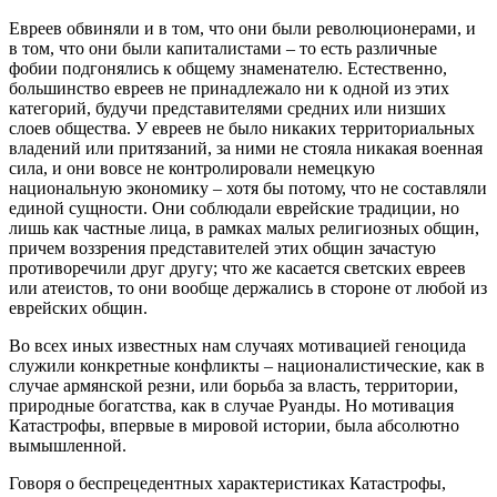
Евреев обвиняли и в том, что они были революционерами, и
в том, что они были капиталистами – то есть различные
фобии подгонялись к общему знаменателю. Естественно,
большинство евреев не принадлежало ни к одной из этих
категорий, будучи представителями средних или низших
слоев общества. У евреев не было никаких территориальных
владений или притязаний, за ними не стояла никакая военная
сила, и они вовсе не контролировали немецкую
национальную экономику – хотя бы потому, что не составляли
единой сущности. Они соблюдали еврейские традиции, но
лишь как частные лица, в рамках малых религиозных общин,
причем воззрения представителей этих общин зачастую
противоречили друг другу; что же касается светских евреев
или атеистов, то они вообще держались в стороне от любой из
еврейских общин.
Во всех иных известных нам случаях мотивацией геноцида
служили конкретные конфликты – националистические, как в
случае армянской резни, или борьба за власть, территории,
природные богатства, как в случае Руанды. Но мотивация
Катастрофы, впервые в мировой истории, была абсолютно
вымышленной.
Говоря о беспрецедентных характеристиках Катастрофы,