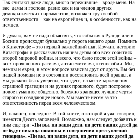
Так считают даже люди, много пережившие – вроде меня. На
вас, дамы и господа, равно как и на членов других
демократических парламентов, возложен груз особой
ответственности – как на европейцев и, в особенности, как на
немцев.
Я думаю, вам не надо объяснять, что события в Руанде или в
Боснии происходят буквально у порога нашего дома. Помнить
о Катастрофе – это первый важнейший шаг. Изучать историю
Катастрофы и рассказывать нашим детям обо всех событиях
второй мировой войны, и всего, что было после этой войны –
всех проявлениях расизма, антисемитизма, ксенофобии. Мы,
немцы и евреи, в этом вопросе зависим друг от друга. Вы без
нашей помощи не в состоянии восстановить всей правды, а
мы должны быть уверены, что здесь, на месте зарождения
страшной трагедии и на руинах прошлого, будет построено
новое гуманное общество, бережно хранящее лучшие черты
старого и созидающее новое. Мы вместе несем за это
ответственность перед всем человечеством.
И, наконец, последнее. В той книге, о которой я уже говорил,
имеются Десять заповедей. Возможно, нам следует добавить к
ним еще три:
«Ни вы, ни ваши дети, ни дети ваших детей да
не будут никогда повинны в совершении преступлений
геноцида». «Ни вы, ни ваши дети, ни дети ваших детей да