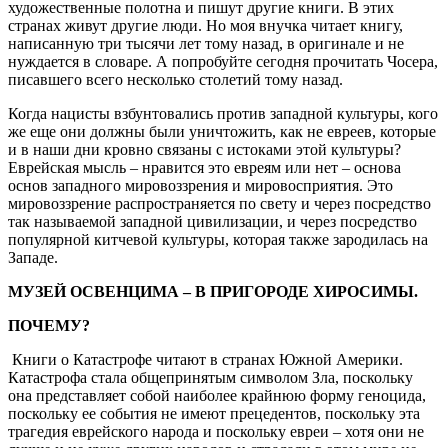
художественные полотна и пишут другие книги. В этих
странах живут другие люди. Но моя внучка читает книгу,
написанную три тысячи лет тому назад, в оригинале и не
нуждается в словаре. А попробуйте сегодня прочитать Чосера,
писавшего всего несколько столетий тому назад.
Когда нацисты взбунтовались против западной культуры, кого
же еще они должны были уничтожить, как не евреев, которые
и в наши дни кровно связаны с истоками этой культуры?
Еврейская мысль – нравится это евреям или нет – основа
основ западного мировоззрения и мировосприятия. Это
мировоззрение распространяется по свету и через посредство
так называемой западной цивилизации, и через посредство
популярной китчевой культуры, которая также зародилась на
Западе.
МУЗЕЙ ОСВЕНЦИМА – В ПРИГОРОДЕ ХИРОСИМЫ.
ПОЧЕМУ?
Книги о Катастрофе читают в странах Южной Америки.
Катастрофа стала общепринятым символом Зла, поскольку
она представляет собой наиболее крайнюю форму геноцида,
поскольку ее события не имеют прецедентов, поскольку эта
трагедия еврейского народа и поскольку евреи – хотя они не