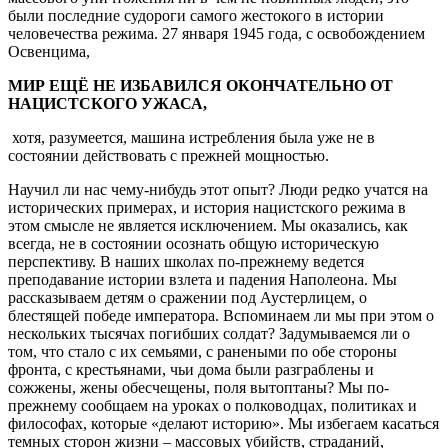
были последние судороги самого жестокого в истории
человечества режима. 27 января 1945 года, с освобождением
Освенцима,
МИР ЕЩЁ НЕ ИЗБАВИЛСЯ ОКОНЧАТЕЛЬНО ОТ
НАЦИСТСКОГО УЖАСА,
хотя, разумеется, машина истребления была уже не в
состоянии действовать с прежней мощностью.
Научил ли нас чему-нибудь этот опыт? Люди редко учатся на
исторических примерах, и история нацистского режима в
этом смысле не является исключением. Мы оказались, как
всегда, не в состоянии осознать общую историческую
перспективу. В наших школах по-прежнему ведется
преподавание истории взлета и падения Наполеона. Мы
рассказываем детям о сражении под Аустерлицем, о
блестящей победе императора. Вспоминаем ли мы при этом о
нескольких тысячах погибших солдат? Задумываемся ли о
том, что стало с их семьями, с ранеными по обе стороны
фронта, с крестьянами, чьи дома были разграблены и
сожжены, жены обесчещены, поля вытоптаны? Мы по-
прежнему сообщаем на уроках о полководцах, политиках и
философах, которые «делают историю». Мы избегаем касаться
темных сторон жизни – массовых убийств, страданий,