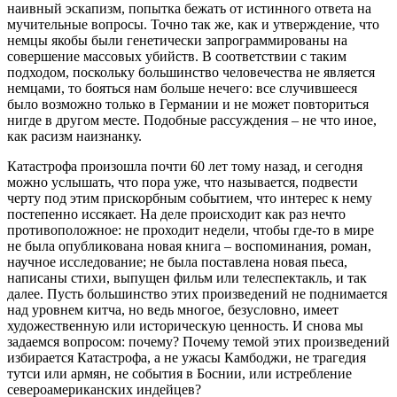
наивный эскапизм, попытка бежать от истинного ответа на
мучительные вопросы. Точно так же, как и утверждение, что
немцы якобы были генетически запрограммированы на
совершение массовых убийств. В соответствии с таким
подходом, поскольку большинство человечества не является
немцами, то бояться нам больше нечего: все случившееся
было возможно только в Германии и не может повториться
нигде в другом месте. Подобные рассуждения – не что иное,
как расизм наизнанку.
Катастрофа произошла почти 60 лет тому назад, и сегодня
можно услышать, что пора уже, что называется, подвести
черту под этим прискорбным событием, что интерес к нему
постепенно иссякает. На деле происходит как раз нечто
противоположное: не проходит недели, чтобы где-то в мире
не была опубликована новая книга – воспоминания, роман,
научное исследование; не была поставлена новая пьеса,
написаны стихи, выпущен фильм или телеспектакль, и так
далее. Пусть большинство этих произведений не поднимается
над уровнем китча, но ведь многое, безусловно, имеет
художественную или историческую ценность. И снова мы
задаемся вопросом: почему? Почему темой этих произведений
избирается Катастрофа, а не ужасы Камбоджи, не трагедия
тутси или армян, не события в Боснии, или истребление
североамериканских индейцев?