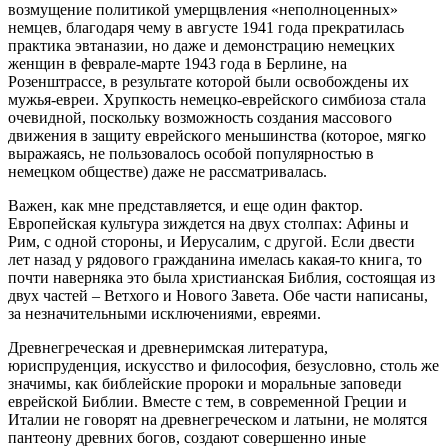
возмущение политикой умерщвления «неполноценных»
немцев, благодаря чему в августе 1941 года прекратилась
практика эвтаназии, но даже и демонстрацию немецких
женщин в феврале-марте 1943 года в Берлине, на
Розенштрассе, в результате которой были освобождены их
мужья-евреи. Хрупкость немецко-еврейского симбиоза стала
очевидной, поскольку возможность создания массового
движения в защиту еврейского меньшинства (которое, мягко
выражаясь, не пользовалось особой популярностью в
немецком обществе) даже не рассматривалась.
Важен, как мне представляется, и еще один фактор.
Европейская культура зиждется на двух столпах: Афины и
Рим, с одной стороны, и Иерусалим, с другой. Если двести
лет назад у рядового гражданина имелась какая-то книга, то
почти наверняка это была христианская Библия, состоящая из
двух частей – Ветхого и Нового Завета. Обе части написаны,
за незначительными исключениями, евреями.
Древнегреческая и древнеримская литература,
юриспруденция, искусство и философия, безусловно, столь же
значимы, как библейские пророки и моральные заповеди
еврейской Библии. Вместе с тем, в современной Греции и
Италии не говорят на древнегреческом и латыни, не молятся
пантеону древних богов, создают совершенно иные