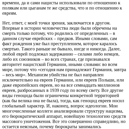
времени, да и сами нацисты использовали по отношению к
полякам или цыганам те же средства, что и по отношению к
евреям.
Нет, ответ, с моей точки зрения, заключается в другом.
Впервые в истории человечества люди были обречены на
смерть только потому, что родились от определенных – в
данном случае еврейских – предков. Иными словами, сам
факт рождения уже был преступлением, которое каралось
смертью. Такого раньше не бывало, нигде и никогда. Далее,
любой еврей подлежал задержанию – силами либо немцев,
либо их союзников – во всех странах, где признавался
авторитет нацистской Германии, иными словами: во всем
мире, потому что «сегодня нам принадлежит Германия, завтра
– весь мир». Механизм убийства не был направлен
исключительно на евреев Германии, или евреев Польши, или
даже европейских евреев, но на все семнадцать миллионов
евреев, разбросанных в 1939 году по всему свету. Все другие
виды геноцида были ограничены конкретной территорией
(как бы велика она не была), тогда, как геноцид евреев носил
глобальный характер. И, наконец, вопрос идеологии. Мои
многочисленные коллеги анализировали структуру нацизма,
его бюрократический аппарат, новейшую технологию средств
массового уничтожения. Все это совершенно справедливо, но
остается неясным, почему бюрократы занимались