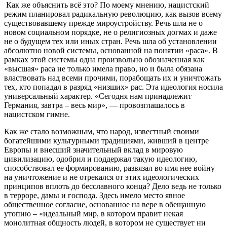
Как же объяснить всё это? По моему мнению, нацистский
режим планировал радикальную революцию, как вызов всему
существовавшему прежде мироустройству. Речь шла не о
новом социальном порядке, не о религиозных догмах и даже
не о будущем тех или иных стран. Речь шла об установлении
абсолютно новой системы, основанной на понятии «раса». В
рамках этой системы одна произвольно обозначенная как
«высшая» раса не только имела право, но и была обязана
властвовать над всеми прочими, порабощать их и уничтожать
тех, кто попадал в разряд «низших» рас. Эта идеология носила
универсальный характер. «Сегодня нам принадлежит
Германия, завтра – весь мир», — провозглашалось в
нацистском гимне.
Как же стало возможным, что народ, известный своими
богатейшими культурными традициями, живший в центре
Европы и внесший значительный вклад в мировую
цивилизацию, одобрил и поддержал такую идеологию,
способствовал ее формированию, развязал во имя нее войну
на уничтожение и не отрекался от этих идеологических
принципов вплоть до бесславного конца? Дело ведь не только
в терроре, дамы и господа. Здесь имело место явное
общественное согласие, основанное на вере в обещанную
утопию – «идеальный мир, в котором правит некая
монолитная общность людей, в котором не существует ни