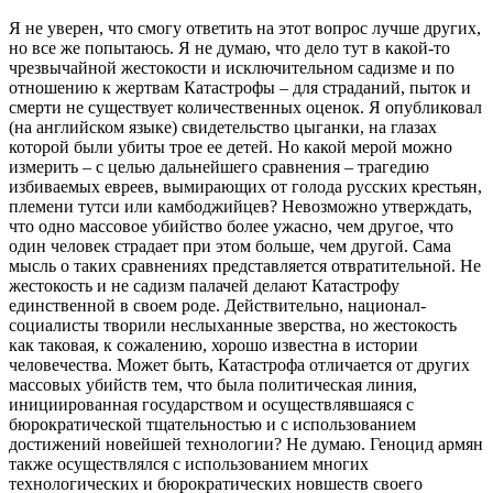
Я не уверен, что смогу ответить на этот вопрос лучше других,
но все же попытаюсь. Я не думаю, что дело тут в какой-то
чрезвычайной жестокости и исключительном садизме и по
отношению к жертвам Катастрофы – для страданий, пыток и
смерти не существует количественных оценок. Я опубликовал
(на английском языке) свидетельство цыганки, на глазах
которой были убиты трое ее детей. Но какой мерой можно
измерить – с целью дальнейшего сравнения – трагедию
избиваемых евреев, вымирающих от голода русских крестьян,
племени тутси или камбоджийцев? Невозможно утверждать,
что одно массовое убийство более ужасно, чем другое, что
один человек страдает при этом больше, чем другой. Сама
мысль о таких сравнениях представляется отвратительной. Не
жестокость и не садизм палачей делают Катастрофу
единственной в своем роде. Действительно, национал-
социалисты творили неслыханные зверства, но жестокость
как таковая, к сожалению, хорошо известна в истории
человечества. Может быть, Катастрофа отличается от других
массовых убийств тем, что была политическая линия,
инициированная государством и осуществлявшаяся с
бюрократической тщательностью и с использованием
достижений новейшей технологии? Не думаю. Геноцид армян
также осуществлялся с использованием многих
технологических и бюрократических новшеств своего