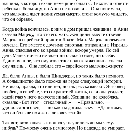
машина, в которой ехали немецкие солдаты. Те хотели отвезти
ребенка в больницу, но Анна не позволила. Она понимала,
что мальчика ждет неминуемая смерть, стоит кому-то увидеть,
что он обрезан.
Когда война кончилась, к ним в дом пришла женщина, и Анна
сказала Мацеку, что это его мать. Женщины вместе отвезли
Мацека в еврейский приют в Лодзи. Мать Мацека почему-то
исчезла. Его вместе с другими сиротами отправили в Израиль.
Анна, спасшая его во время войны, вскоре умерла. По сей
день Мацек ничего не знает ни о своей семье, ни о себе.
Единственное, что ему известно: польская женщина спасла
ему жизнь… Она любила его – еврейского мальчика-сироту.
Да, были Анны, и были Шиндлеры, но таких было немного.
А большинство было похожи на героя следующей истории.
Не знаю, правда, это или нет, но так рассказывают. Эсэсовец
пообещал еврейке, что сохранит ей жизнь, если она угадает,
какой глаз у него искусственный. Женщина, не колеблясь,
сказала: «Вот этот – стеклянный.» — «Правильно, —
удивился эсэсовец, — но как ты догадалась». – «Да потому,
что он больше похож на человеческий».
Так вот, возвращаясь к вопросу: научились ли мы чему-
нибудь? По-моему очень немногому. Но надежда не умирает.