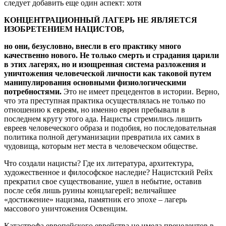
следует добавить еще один аспект: хотя
КОНЦЕНТРАЦИОННЫЙ ЛАГЕРЬ НЕ ЯВЛЯЕТСЯ
ИЗОБРЕТЕНИЕМ НАЦИСТОВ,
но они, безусловно, внесли в его практику много
качественно нового. Не только смерть и страдания царили
в этих лагерях, но и изощренная система разложения и
уничтожения человеческой личности как таковой путем
манипулирования основными физиологическими
потребностями.
Это не имеет прецедентов в истории. Верно,
что эта преступная практика осуществлялась не только по
отношению к евреям, но именно евреи пребывали в
последнем кругу этого ада. Нацисты стремились лишить
евреев человеческого образа и подобия, но последовательная
политика полной дегуманизации превратила их самих в
чудовища, которым нет места в человеческом обществе.
Что создали нацисты? Где их литература, архитектура,
художественное и философское наследие? Нацистский Рейх
прекратил свое существование, ушел в небытие, оставив
после себя лишь руины концлагерей; величайшее
«достижение» нацизма, памятник его эпохе – лагерь
массового уничтожения Освенцим.
Катастрофа европейского еврейства не имела прецедентов в