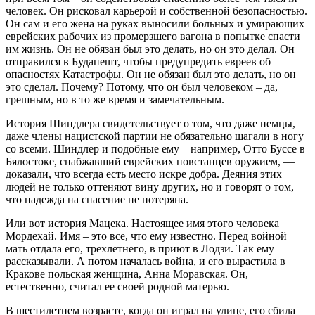
человек. Он рисковал карьерой и собственной безопасностью.
Он сам и его жена на руках выносили больных и умирающих
еврейских рабочих из промерзшего вагона в попытке спасти
им жизнь. Он не обязан был это делать, но он это делал. Он
отправился в Будапешт, чтобы предупредить евреев об
опасностях Катастрофы. Он не обязан был это делать, но он
это сделал. Почему? Потому, что он был человеком – да,
грешным, но в то же время и замечательным.
История Шиндлера свидетельствует о том, что даже немцы,
даже члены нацистской партии не обязательно шагали в ногу
со всеми. Шиндлер и подобные ему – например, Отто Буссе в
Бялостоке, снабжавший еврейских повстанцев оружием, —
доказали, что всегда есть место искре добра. Деяния этих
людей не только оттеняют вину других, но и говорят о том,
что надежда на спасение не потеряна.
Или вот история Мацека. Настоящее имя этого человека
Мордехай. Имя – это все, что ему известно. Перед войной
мать отдала его, трехлетнего, в приют в Лодзи. Так ему
рассказывали. А потом началась война, и его вырастила в
Кракове польская женщина, Анна Моравская. Он,
естественно, считал ее своей родной матерью.
В шестилетнем возрасте, когда он играл на улице, его сбила