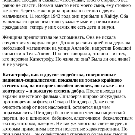
равно не спасти. Возьми вместо него моего сына, ему столько
же лет». Через час женщина пришла в гестапо с двумя
мальчиками. 11 ноября 1942 года они прибыли в Хайфу. Оба
мальчика со временем стали уважаемыми израильскими
гражданами, теперь у них самих же есть дети и внуки.
Женщина предпочитала не вспоминать. Она не искала
сочувствия у окружающих. До конца своих дней она держала
небольшой магазинчик на улице Алленби, напротив Большой
синагоги в Тель-Авиве. Про нее говорили, что она – из тех,
кто пережил Катастрофу. Но жила ли она? Была ли она жива?
Я не уверен.
Катастрофа, как и другие злодейства, совершенные
национал-социалистами, показали не только крайнюю
степень зла, на которое способен человек, но также – по
контрасту – и высшую степень добра.
После выхода на
экраны известного фильма Спилберга широко обсуждалась
противоречивая фигура Оскара Шиндлера. Даже если
очистить миф от всех наслоений, останется над чем
поразмыслить. Шиндлер был не только членом нацистской
партии, но и шпионом, бабником, алкоголиком, безжалостным
эксплуататором, лжецом. Не так уж много на свете людей, к
которым применимы все эти нелестные характеристики. Но
при всем том – он содействовал спасению более чем тысячи