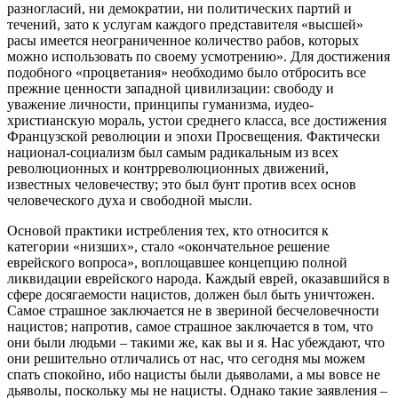
разногласий, ни демократии, ни политических партий и
течений, зато к услугам каждого представителя «высшей»
расы имеется неограниченное количество рабов, которых
можно использовать по своему усмотрению». Для достижения
подобного «процветания» необходимо было отбросить все
прежние ценности западной цивилизации: свободу и
уважение личности, принципы гуманизма, иудео-
христианскую мораль, устои среднего класса, все достижения
Французской революции и эпохи Просвещения. Фактически
национал-социализм был самым радикальным из всех
революционных и контрреволюционных движений,
известных человечеству; это был бунт против всех основ
человеческого духа и свободной мысли.
Основой практики истребления тех, кто относится к
категории «низших», стало «окончательное решение
еврейского вопроса», воплощавшее концепцию полной
ликвидации еврейского народа. Каждый еврей, оказавшийся в
сфере досягаемости нацистов, должен был быть уничтожен.
Самое страшное заключается не в звериной бесчеловечности
нацистов; напротив, самое страшное заключается в том, что
они были людьми – такими же, как вы и я. Нас убеждают, что
они решительно отличались от нас, что сегодня мы можем
спать спокойно, ибо нацисты были дьяволами, а мы вовсе не
дьяволы, поскольку мы не нацисты. Однако такие заявления –