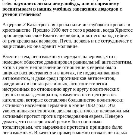
себя:
научились ли мы чему-нибудь, или по-прежнему
воспитываем в наших учебных заведениях людоедов с
ученой степенью?
А церковь? Катастрофа вскрыла наличие глубокого кризиса в
христианстве. Прошло 1900 лет с того времени, когда Христос
проповедовал свое Евангелие любви, и вот его народ гибнет
от рук крещеных варваров. Пусть церковь и не сотрудничает с
нацистами, но она хранит молчание.
Вместе с тем, невозможно утверждать наверняка, что в
немецком обществе доминировал радикальный антисемитизм,
хотя в целом неприязненное отношение к евреям было
широко распространено и в кругах, не поддерживавших
антисемитов, и даже среди противников антисемитов,
входивших в состав различных, антагонистически
настроенных по отношению друг к другу политических
групп: социал-демократов, коммунистов и центристов-
католиков, которые составляли большинство политически
активного населения Германии в конце 1932 года. Эта
укоренившаяся неприязнь делала практически невозможным
активный протест против преследования евреев. Неверно
думать, что гитлеровский режим был настолько
тоталитарным, что выражение протеста в принципе было
невозможным. В качестве примера можно назвать не только