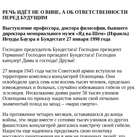
РЕЧЬ ИДЁТ НЕ О ВИНЕ, А ОБ ОТВЕТСТВЕННОСТИ
ПЕРЕД БУДУЩИМ
Выступление профессора, доктора философии, бывшего
директора мемориального музея «Яд ва-Шем» (Израиль)
Иехуды Бауэра в Бундестаге
27 января 1998 года
Господин председатель Бундестага! Господин президент
Германии! Господин президент Бундестага! Господин
канцлер! Дамы и господа! Друзья!
27 января 1945 года части Советской армии вступили на
территорию комплекса концлагерей Освенцима. Они
освободили здесь семь или восемь тысяч человек, предельно
изможденных и больных, случайно избежавших гибели от рук
эсэсовцев. Несколькими днями ранее 58 тысяч узников
Освенцима по приказу нацистов начали свой печально
знаменитый поход на запад – «марш смерти».
На протяжении четырех месяцев, остававшихся до конца
войны, эти люди вместе с сотнями тысяч узников из других
фашистских концлагерей двигались навстречу своей гибели.
Нацисты еще надеялись продолжать свою политику
массового уничтожения ни в чем не повинных людей; это