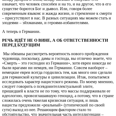
означает, что человек способен и на то, и на другое, что в его
существе борются Бог и дьявол. Или, говоря более
современным языком: и жажда жизни, и стремление к смерти
– присутствуют в нас. В разных ситуациях мы можем стать и
злодеями – эйхманами, и героями-избавителями.
А теперь о Германии.
РЕЧЬ ИДЁТ НЕ О ВИНЕ, А ОБ ОТВЕТСТВЕННОСТИ
ПЕРЕД БУДУЩИМ
Мы обязаны рассмотреть вероятность нового пробуждения
чудовища, поскольку, дамы и господа, вы отлично знаете, что
«Смерть – это господин из Германии», хотя евреи никогда не
были врагами ни немцев, ни Германии. Совсем наоборот –
немецкие евреи всегда гордились тем, как много они сделали
для германской культуры и цивилизации. Итак, попытаемся
исследовать характер нацистского режима. По моему мнению,
следует говорить о псевдоинтеллектуальной элите,
пришедшей к власти не по тому, что массы поддерживали ее
идеологию, провозглашавшую геноцид, а потому, что в стране
сложилась очень тяжелая кризисная ситуация, и лишь
нацисты предложили «реальный» (утопический по своей
сути) выход из нее. Решающим фактором стало то
обстоятельство, что значительная часть интеллигенции –