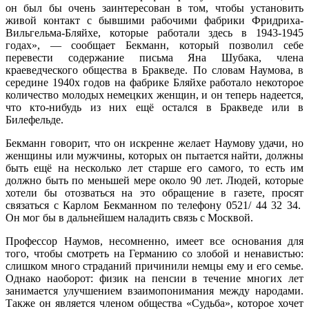
он был бы очень заинтересован в том, чтобы установить
живой контакт с бывшими рабочими фабрики Фридриха-
Вильгельма-Бляйхе, которые работали здесь в 1943-1945
годах», — сообщает Бекманн, который позволил себе
перевести содержание письма Яна Шубака, члена
краеведческого общества в Бракведе. По словам Наумова, в
середине 1940х годов на фабрике Бляйхе работало некоторое
количество молодых немецких женщин, и он теперь надеется,
что кто-нибудь из них ещё остался в Бракведе или в
Билефельде.
Бекманн говорит, что он искренне желает Наумову удачи, но
женщины или мужчины, которых он пытается найти, должны
быть ещё на несколько лет старше его самого, то есть им
должно быть по меньшей мере около 90 лет. Людей, которые
хотели бы отозваться на это обращение в газете, просят
связаться с Карлом Бекманном по телефону 0521/ 44 32 34.
Он мог бы в дальнейшем наладить связь с Москвой.
Профессор Наумов, несомненно, имеет все основания для
того, чтобы смотреть на Германию со злобой и ненавистью:
слишком много страданий причинили немцы ему и его семье.
Однако наоборот: физик на пенсии в течение многих лет
занимается улучшением взаимопонимания между народами.
Также он является членом общества «Судьба», которое хочет