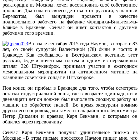
реакторщик из Москвы, хочет восстановить своё собственное
прошлое. Два года из своего детства этот русский, угнанный
Вермахтом, был вынужден провести в качестве
подневольного рабочего на фабрике Фридриха-Вильгельма-
Бляйхе в Бракведе. Сейчас он ищет контактов с другими
рабочими того времени.
В начале сентября 2015 года Наумов, в возрасте 83
лет, со своей супругой Валентиной (78) были в гостях в
Бракведе. Как сообщалось в Вестфальском вестнике, этот
русский, будучи почётным гостем и одним из переживших
шталаг 326 Штукенброк, принимал участие в ежегодном
мемориальном мероприятии на антивоенном митинге на
кладбище советский солдат в Штукеброке.
Под конец он прибыл в Бракведе для того, чтобы осмотреть
остатки индустриальной зоны, где в возрасте одиннадцати и
двенадцати лет он должен был выполнять сложную работу на
машине по обработке тканей. Во время экскурсии помимо
других его сопровождали заместитель районного бургомистра
Петер Дикманн и краевед Карл Бекманн, с которыми он
общался через переводчицу.
Сейчас Карл Бекманн получил удивительное письмо из
Москвы: «В этом письме профессор Наумов пишет мне, что