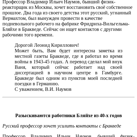
Профессор Владимир Ильич Наумов, бывший физик-
реакторщик из Москвы, хочет восстановить своё собственное
прошлое. Два года из своего детства этот русский, угнанный
Вермахтом, был вынужден провести в качестве
подневольного рабочего на фабрике Фридриха-Вильгельма-
Бляйхе в Бракведе. Сейчас он ищет контактов с другими
рабочими того времени.
Дорогой Леонид Кириллович!
Может быть, Вам будет интересна заметка из
местной газеты Бракведе, где я работал во время
войны в 1943-45 годах. А перевод сделал мой внук
Ваня, который сейчас работает над своей
диссертацией в научном центре в Гамбурге.
Бракведе был одним из пунктов моей последней
поездки в Германию.
С уважением, В.И. Наумов
Разыскиваются работники Бляйхе из 40-х годов
Русский профессор хочет усилить контакты с Бракведе
Профессор Владимир Ильич Наумов, бывший физик-