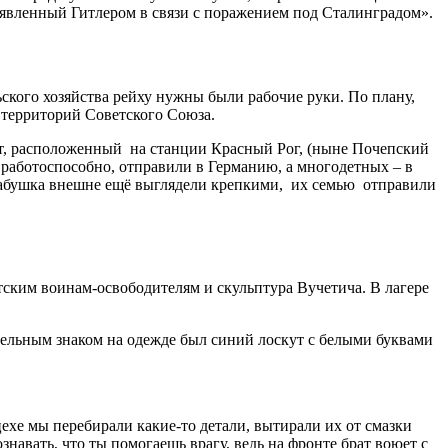
ъявленный Гитлером в связи с поражением под Сталинградом».
ского хозяйства рейху нужны были рабочие руки. По плану,
 территорий Советского Союза.
кт, расположенный на станции Красный Рог, (ныне Почепский
 работоспособно, отправили в Германию, а многодетных – в
и бабушка внешне ещё выглядели крепкими, их семью отправили
етским воинам-освободителям и скульптура Вучетича. В лагере
ительным знаком на одежде был синий лоскут с белыми буквами
цехе мы перебирали какие-то детали, вытирали их от смазки
авать, что ты помогаешь врагу, ведь на фронте брат воюет с