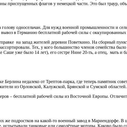
ины приспущенных флагов у немецкой части. Это был траур, об
а голову односельчан. Для нужд военной промышленности и сель
й вывоз в Германию бесплатной рабочей силы с оккупированных
тправке на запад жителей деревни Поветкино. На сборный пун
рассортировали. Тех, у кого большинство членов семейства было
е Саше уже было 14 лет), его сестре Нине 20-ть, а отец, мать 
ке Берлина недалеко от Трептов-парка, где теперь памятник сов
жители из Орловской, Калужской, Брянской и Сумской областей.
айтеров – бесплатной рабочей силы из Восточной Европы. Отлич
ких же подростков на какой-то военный завод в Мариендорфе. В 
, испытывали танковые или самолётные моторы. Каково было созн