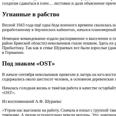
солдатам сдаваться в плен… листовки и дали объяснение прич
Угнанные в рабство
Весной 1943 года ещё одна беда военного времени свалилась н
разработанному в берлинских кабинетах, начался планомерны
Немецкое командование издало распоряжение о выселении и о
район Брянской области) невольников гнали пешком. Здесь их 
Прибалтику. Так как в семье Шураевых все были взрослые (даж
в Германию.
Под знаком «
OST»
В начале сентября невольников привезли в лагерь на юго-восто
содержались около шестисот человек, в основном деревенские 
Началась голодная жизнь и тяжёлая работа в качестве остарб
«OST».
Из воспоминаний А.Ф. Шураева:
«Утром нас выгоняли на работу. Сначала я попал с группой та
тряпками. А рядом оглушительно ревели моторы. Это, наверное