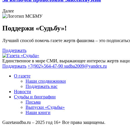
Далее
Поддержи «Судьбу»!
Лучший способ помочь газете жертв фашизма – это подписаться
Поддержать
Единственное в мире СМИ, выражающее интересы жертв нациз
Поддержать
+7(902)-564-47-90
sudba2009@yandex.ru
О газете
Наши сподвижники
Поддержать нас
Новости
Судьбы и биографии
Письма
Выпуски «Судьбы»
Наши книги
Gazetasudba.ru – 2025 год
16+
Все права защищены.