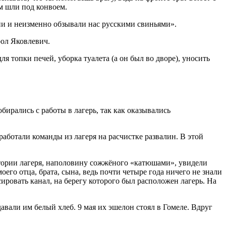
м шли под конвоем.
ни и неизменно обзывали нас русскими свиньями».
рол Яковлевич.
 топки печей, уборка туалета (а он был во дворе), уносить
ирались с работы в лагерь, так как оказывались
аботали команды из лагеря на расчистке развалин. В этой
ритории лагеря, наполовину сожжёного «катюшами», увидели
оего отца, брата, сына, ведь почти четыре года ничего не знали
сировать канал, на берегу которого был расположен лагерь. На
авали им белый хлеб. 9 мая их эшелон стоял в Гомеле. Вдруг