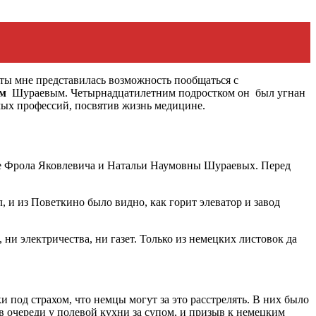
ты мне представилась возможность пообщаться с
ем
Шураевым. Четырнадцатилетним подростком он был угнан
ых профессий, посвятив жизнь медицине.
мье Фрола Яковлевича и Натальи Наумовны Шураевых. Перед
 и из Поветкино было видно, как горит элеватор и завод
ни электричества, ни газет. Только из немецких листовок да
 под страхом, что немцы могут за это расстрелять. В них было
в очереди у полевой кухни за супом, и призыв к немецким