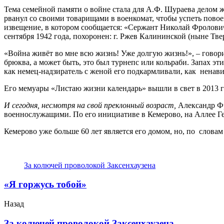
Тема семейной памяти о войне стала для А.Ф. Шураева делом 
рванул со своими товарищами в военкомат, чтобы успеть пово
извещение, в котором сообщается: «Сержант Николай Фролович
сентября 1942 года, похоронен: г. Ржев Калининской (ныне Тве
«Война живёт во мне всю жизнь! Уже долгую жизнь!», – гово
брюква, а может быть, это был турнепс или кольраби. Запах эт
как немец-надзиратель с женой его подкармливали, как ненавис
Его мемуары «Листаю жизни календарь» вышли в свет в 2013 г
И сегодня, несмотря на свой преклонный возраст,
Александр Фр
военнослужащими. По его инициативе в Кемерово, на Аллее Г
Кемерово уже больше 60 лет является его домом, но, по словам
За колючей проволокой Заксенхаузена
«Я горжусь тобой»
Назад
За колючей проволокой Заксенхаузена