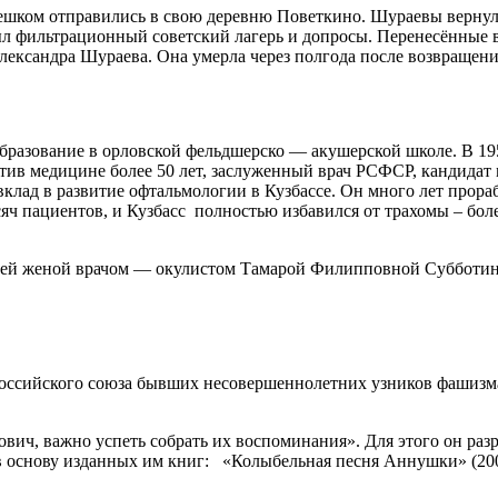
пешком отправились в свою деревню Поветкино. Шураевы вернул
был фильтрационный советский лагерь и допросы. Перенесённые
ександра Шураева. Она умерла через полгода после возвращени
бразование в орловской фельдшерско — акушерской школе. В 195
ятив медицине более 50 лет, заслуженный врач РСФСР, кандидат 
лад в развитие офтальмологии в Кузбассе. Он много лет прораб
ч пациентов, и Кузбасс полностью избавился от трахомы – болез
ей женой врачом — окулистом Тамарой Филипповной Субботиной
Российского союза бывших несовершеннолетних узников фашизма.
лович, важно успеть собрать их воспоминания». Для этого он р
 основу изданных им книг:
«Колыбельная песня Аннушки» (200