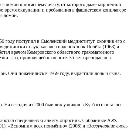
ся домой к погасшему очагу, от которого даже кирпичной
 во время оккупации и пребывания в фашистском концлагере
я домой.
0 году поступил в Смоленский мединститут, окончив его с
медицинских наук, кавалер орденов знак Почёта (1968) и
отал врачом Кемеровского областного трахоматозного
ни глаз, приводящей к слепоте. 35 лет преподавал в
. Они поженились в 1959 году, вырастили дочь и сына.
 На сегодня из 2000 бывших узников в Кузбассе осталось
азработал специальную анкету-опросник. Собранные А.Ф.
1), «Вспомним всех поимённо» (2006) и
«Зазвучавшие вновь