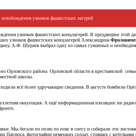
 освобождения узников фашистских лагерей
ождения узников фашистских концлагерей. В преддверии этой да
ывших узников фашистских концлагерей Александром
Фролович
ину, А.Ф. Шураев выбрал одну из самых гуманных и необходим
ткино Орловского района Орловской области в крестьянской се
 местной школы.
ходили всё более удручающие сведения. В августе бомбили Орёл,
ухлетняя оккупация. А ещё информационная изоляция: ни радио, 
фронте.
ки. Мы бегали по полю по пояс в снегу и собирали эти листовки
ии Паулюса, фотографии немецких солдат, стоящих с котелками 