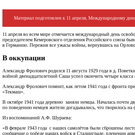
Материал подготовлен к 11 апреля, Международному дню
11 апреля во всем мире отмечается международный день освоб
председателем Кемеровского отделения Российского союза б
в Германию. Пережив все ужасы войны, вернувшись на Орловщ
В оккупации
Александр Фролович родился 11 августа 1929 года в д. Пове
войной двенадцатилетний Саша успел окончить четыре класса
Александр Фролович помнит, как летом 1941 года с фронта при
«Текмаш».
В октябре 1941 года деревню заняли немцы. Началась почти дв
по поведению немцев жители догадывались, что творилось на 
Из воспоминаний А.Ф. Шураева:
«В феврале 1943 года с наших самолётов были сброшены листов
сообщение о победе наших войск в Сталинграде, пленении арм