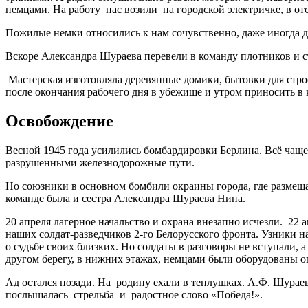
немцами. На работу нас возили на городской электричке, в от
Пожилые немки относились к нам сочувственно, даже иногда д
Вскоре Александра Шураева перевели в команду плотников и с
Мастерская изготовляла деревянные домики, бытовки для строек
после окончания рабочего дня в убежище и утром приносить 
Освобождение
Весной 1945 года усилились бомбардировки Берлина. Всё чаще 
разрушенными железнодорожные пути.
Но союзники в основном бомбили окраины города, где размещал
команде была и сестра Александра Шураева Нина.
20 апреля лагерное начальство и охрана внезапно исчезли. 2
наших солдат-разведчиков 2-го Белорусского фронта. Узники наб
о судьбе своих близких. Но солдаты в разговоры не вступали, 
другом берегу, в нижних этажах, немцами были оборудованы 
Ад остался позади. На родину ехали в теплушках. А.Ф. Шураев
послышалась стрельба и радостное слово «Победа!».