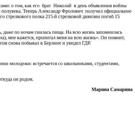
сами: о том, как его брат Николай в день объявления войны
лее полувека. Теперь Александр Фролович получил официальное
о стрелкового полка 215-й стрелковой дивизии погиб 15
ть, даже по ночам снилась пища. На всю жизнь запомнилась
на), мне кажется, пропитал меня на всю жизнь».
Он помнит,
стом снова побывал в Берлине и увидел ГДР.
нии молодежи: встречается со школьниками, студентами,
откуда он родом.
Марина Самарина