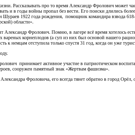
жизни. Рассказывать про то время Александр Фролович может ча
евать и в годы войны пропал без вести. Его поиски длились бо
 Шураев 1922 года рождения, помощник командира взвода 618-г
рской) области».
рит Александр Фролович.
Помню, в лагере всё время хотелось ес
их вареных корнеплодов (а суп из них был основой нашего рацио
ть к немцам отступила только спустя 31 год, когда он уже тури
оду.
олович принимает активное участие в патриотическом воспита
ероев, сооружен памятный знак «Жертвам фашизма».
 Александра Фроловича, его всегда тянет обратно в город Орёл, 