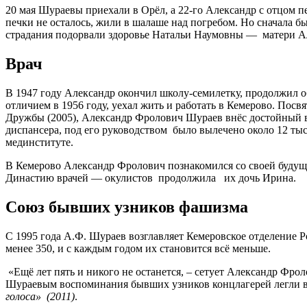
20 мая Шураевы приехали в Орёл, а 22-го Александр с отцом 
печки не осталось, жили в шалаше над погребом. Но сначала 
страдания подорвали здоровье Натальи Наумовны — матери Ал
Врач
В 1947 году Александр окончил школу-семилетку, продолжил о
отличием в 1956 году, уехал жить и работать в Кемерово. Посв
Дружбы (2005), Александр Фролович Шураев внёс достойный вк
диспансера, под его руководством было вылечено около 12 тыся
мединституте.
В Кемерово Александр Фролович познакомился со своей будущ
Династию врачей — окулистов продолжила их дочь Ирина.
Союз бывших узников фашизма
С 1995 года А.Ф. Шураев возглавляет Кемеровское отделение 
менее 350, и с каждым годом их становится всё меньше.
«Ещё лет пять и никого не останется, – сетует Александр Фро
Шураевым воспоминания бывших узников концлагерей легли в
голоса» (2011)
.