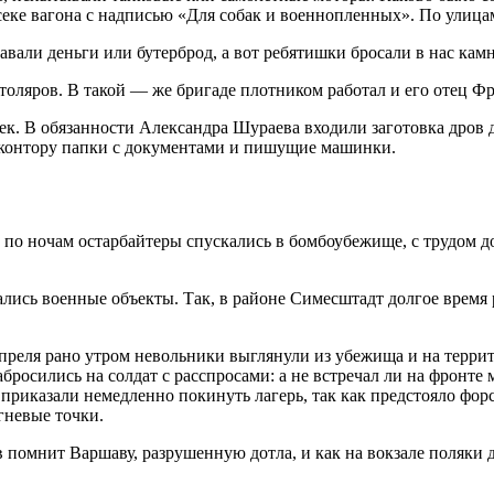
секе вагона с надписью «Для собак и военнопленных». По улица
авали деньги или бутерброд, а вот ребятишки бросали в нас кам
толяров. В такой — же бригаде плотником работал и его отец Ф
. В обязанности Александра Шураева входили заготовка дров для
в контору папки с документами и пишущие машинки.
по ночам остарбайтеры спускались в бомбоубежище, с трудом доб
ись военные объекты. Так, в районе Симесштадт долгое время р
2 апреля рано утром невольники выглянули из убежища и на тер
росились на солдат с расспросами: а не встречал ли на фронте м
а приказали немедленно покинуть лагерь, так как предстояло фор
огневые точки.
 помнит Варшаву, разрушенную дотла, и как на вокзале поляки д