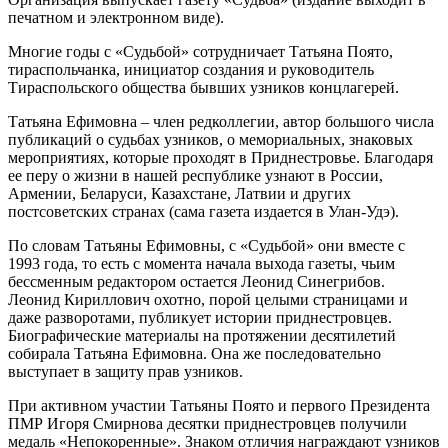
печатном и электронном виде).
Многие годы с «Судьбой» сотрудничает Татьяна Поято,
тираспольчанка, инициатор создания и руководитель
Тираспольского общества бывших узников концлагерей.
Татьяна Ефимовна – член редколлегии, автор большого числа
публикаций о судьбах узников, о мемориальных, знаковых
мероприятиях, которые проходят в Приднестровье. Благодаря
ее перу о жизни в нашей республике узнают в России,
Армении, Беларуси, Казахстане, Латвии и других
постсоветских странах (сама газета издается в Улан-Удэ).
По словам Татьяны Ефимовны, с «Судьбой» они вместе с
1993 года, то есть с момента начала выхода газеты, чьим
бессменным редактором остается Леонид Синегрибов.
Леонид Кириллович охотно, порой целыми страницами и
даже разворотами, публикует истории приднестровцев.
Биографические материалы на протяжении десятилетий
собирала Татьяна Ефимовна. Она же последовательно
выступает в защиту прав узников.
При активном участии Татьяны Поято и первого Президента
ПМР Игоря Смирнова десятки приднестровцев получили
медаль «Непокоренные». Знаком отличия награждают узников