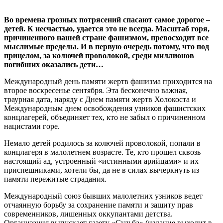
Во времена грозных потрясений спасают самое дорогое –
детей. К несчастью, удается это не всегда. Масштаб горя,
причиненного нашей стране фашизмом, превосходит все
мыслимые пределы. И в первую очередь потому, что под
прицелом, за колючей проволокой, среди миллионов
погибших оказались дети…
Международный день памяти жертв фашизма приходится на
второе воскресенье сентября. Эта бесконечно важная,
траурная дата, наряду с Днем памяти жертв Холокоста и
Международным днем освобождения узников фашистских
концлагерей, объединяет тех, кто не забыл о причиненном
нацистами горе.
Немало детей родилось за колючей проволокой, попали в
концлагеря в малолетнем возрасте. Те, кто прошел сквозь
настоящий ад, устроенный «истинными арийцами» и их
приспешниками, хотели бы, да не в силах вычеркнуть из
памяти пережитые страдания.
Международный союз бывших малолетних узников ведет
отчаянную борьбу за сохранение памяти и защиту прав
современников, лишенных оккупантами детства.
Организация выпускает газету «Судьба» (издание выходит в