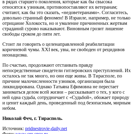
в рядах старшего поколения, которые как бы свысока
относятся к узникам, противопоставляют их ветеранам;
считают, как бы это сказать, «недоветеранами». Согласитесь,
довольно странный феномен! В Израиле, например, не только
отрицание Холокоста, но и умаление причиненных жертвам
страданий сурово наказывают. Виновным грозит лишение
свободы сроком до пяти лет.
Стоит ли говорить о целенаправленной реабилитации
коричневой чумы. ХХI век, увы, не свободен от рецидивов
неонацизма.
По счастью, продолжают отстаивать правду
непосредственные свидетели гитлеровских преступлений. Их
осталось не так много, но они еще живы. В Тирасполе, по
причине малочисленности узников, организация была
ликвидирована. Однако Татьяна Ефимовна не перестает
заниматься делом всей жизни – рассказывает о тех, у кого с
ней одна судьба, сотрудничает с «Судьбой», обожает природу
и ценит каждый день, проведенный под безопасным, мирным
небом.
Николай Феч, г. Тирасполь.
Источник:
pridnestrovie-daily.net
Фото:
www.cro.spsu.ru