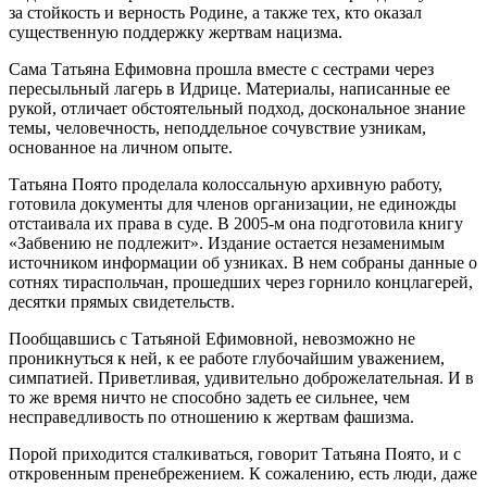
за стойкость и верность Родине, а также тех, кто оказал
существенную поддержку жертвам нацизма.
Сама Татьяна Ефимовна прошла вместе с сестрами через
пересыльный лагерь в Идрице. Материалы, написанные ее
рукой, отличает обстоятельный подход, доскональное знание
темы, человечность, неподдельное сочувствие узникам,
основанное на личном опыте.
Татьяна Поято проделала колоссальную архивную работу,
готовила документы для членов организации, не единожды
отстаивала их права в суде. В 2005-м она подготовила книгу
«Забвению не подлежит». Издание остается незаменимым
источником информации об узниках. В нем собраны данные о
сотнях тираспольчан, прошедших через горнило концлагерей,
десятки прямых свидетельств.
Пообщавшись с Татьяной Ефимовной, невозможно не
проникнуться к ней, к ее работе глубочайшим уважением,
симпатией. Приветливая, удивительно доброжелательная. И в
то же время ничто не способно задеть ее сильнее, чем
несправедливость по отношению к жертвам фашизма.
Порой приходится сталкиваться, говорит Татьяна Поято, и с
откровенным пренебрежением. К сожалению, есть люди, даже