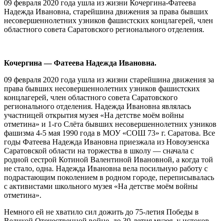
09 февраля 2020 года ушла из жизни Кочергина-Фатеева
Надежда Ивановна, старейшина движения за права бывших
несовершеннолетних узников фашистских концлагерей, член
областного совета Саратовского регионального отделения.
Кочергина — Фатеева Надежда Ивановна.
09 февраля 2020 года ушла из жизни старейшина движения за
права бывших несовершеннолетних узников фашистских
концлагерей, член областного совета Саратовского
регионального отделения. Надежда Ивановна являлась
участницей открытия музея «На детстве моём войны
отметина» и 1-го Слёта бывших несовершеннолетних узников
фашизма 4-5 мая 1990 года в МОУ «СОШ 73» г. Саратова. Все
годы Фатеева Надежда Ивановна приезжала из Новоузенска
Саратовской области на торжества в школу — сначала с
родной сестрой Котиной Валентиной Ивановной, а когда той
не стало, одна. Надежда Ивановна вела посильную работу с
подрастающим поколением в родном городе, переписывалась
с активистами школьного музея «На детстве моём войны
отметина».
Немного ей не хватило сил дожить до 75-летия Победы в
Великой Отечественной войне, до 30-летия музея, у истоков