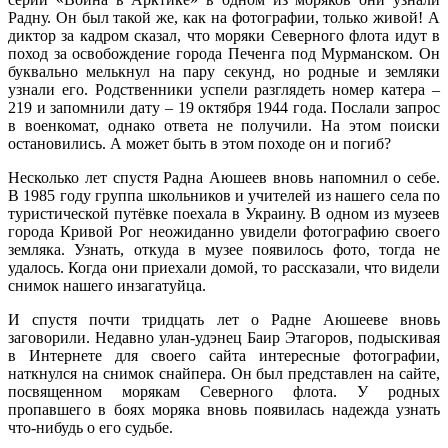
Радну. Он был такой же, как на фотографии, только живой! А
диктор за кадром сказал, что моряки Северного флота идут в
поход за освобождение города Печенга под Мурманском. Он
буквально мелькнул на пару секунд, но родные и земляки
узнали его. Родственники успели разглядеть номер катера –
219 и запомнили дату – 19 октября 1944 года. Послали запрос
в военкомат, однако ответа не получили. На этом поиски
остановились. А может быть в этом походе он и погиб?
Несколько лет спустя Радна Аюшеев вновь напомнил о себе.
В 1985 году группа школьников и учителей из нашего села по
туристической путёвке поехала в Украину. В одном из музеев
города Кривой Рог неожиданно увидели фотографию своего
земляка. Узнать, откуда в музее появилось фото, тогда не
удалось. Когда они приехали домой, то рассказали, что видели
снимок нашего инзагатуйца.
И спустя почти тридцать лет о Радне Аюшееве вновь
заговорили. Недавно улан-удэнец Баир Этагоров, подыскивая
в Интернете для своего сайта интересные фотографии,
наткнулся на снимок снайпера. Он был представлен на сайте,
посвященном морякам Северного флота. У родных
пропавшего в боях моряка вновь появилась надежда узнать
что-нибудь о его судьбе.