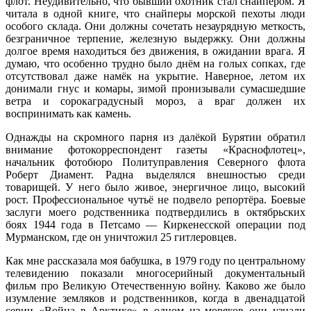
флот. Неудивительно, что бывший охотник стал снайпером. Я
читала в одной книге, что снайперы морской пехоты люди
особого склада. Они должны сочетать незаурядную меткость,
безграничное терпение, железную выдержку. Они должны
долгое время находиться без движения, в ожидании врага. Я
думаю, что особенно трудно было днём на голых сопках, где
отсутствовал даже намёк на укрытие. Наверное, летом их
донимали гнус и комары, зимой пронизывали сумасшедшие
ветра и сорокаградусный мороз, а враг должен их
воспринимать как камень.
Однажды на скромного парня из далёкой Бурятии обратил
внимание фотокорреспондент газеты «Краснофлотец»,
начальник фотобюро Политуправления Северного флота
Роберт Диамент. Радна выделялся внешностью среди
товарищей. У него было живое, энергичное лицо, высокий
рост. Профессиональное чутьё не подвело репортёра. Боевые
заслуги моего родственника подтвердились в октябрьских
боях 1944 года в Петсамо — Киркенесской операции под
Мурманском, где он уничтожил 25 гитлеровцев.
Как мне рассказала моя бабушка, в 1979 году по центральному
телевидению показали многосерийный документальный
фильм про Великую Отечественную войну. Каково же было
изумление земляков и родственников, когда в двенадцатой
серии «Война в Арктике» в одном из моряков они узнали