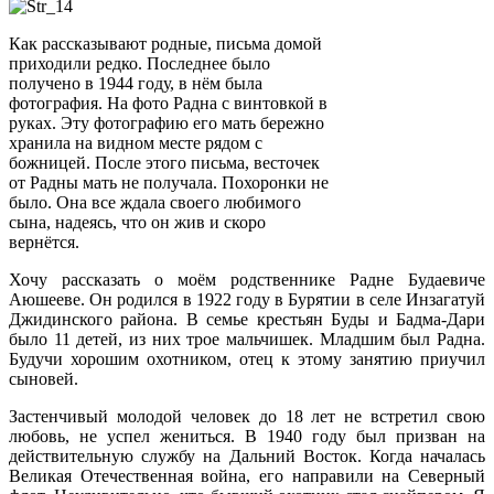
Как рассказывают родные, письма домой
приходили редко. Последнее было
получено в 1944 году, в нём была
фотография. На фото Радна с винтовкой в
руках. Эту фотографию его мать бережно
хранила на видном месте рядом с
божницей. После этого письма, весточек
от Радны мать не получала. Похоронки не
было. Она все ждала своего любимого
сына, надеясь, что он жив и скоро
вернётся.
Хочу рассказать о моём родственнике Радне Будаевиче
Аюшееве. Он родился в 1922 году в Бурятии в селе Инзагатуй
Джидинского района. В семье крестьян Буды и Бадма-Дари
было 11 детей, из них трое мальчишек. Младшим был Радна.
Будучи хорошим охотником, отец к этому занятию приучил
сыновей.
Застенчивый молодой человек до 18 лет не встретил свою
любовь, не успел жениться. В 1940 году был призван на
действительную службу на Дальний Восток. Когда началась
Великая Отечественная война, его направили на Северный