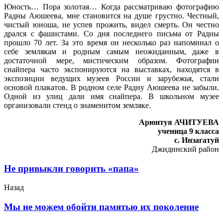
Юность… Пора золотая… Когда рассматриваю фотографию
Радны Аюшеева, мне становится на душе грустно. Честный,
чистый юноша, не успев прожить, видел смерть. Он честно
дрался с фашистами. Со дня последнего письма от Радны
прошло 70 лет. За это время он несколько раз напоминал о
себе землякам и родным самым неожиданным, даже в
достаточной мере, мистическим образом. Фотографии
снайпера часто экспонируются на выставках, находятся в
экспозиции ведущих музеев России и зарубежья, стали
основой плакатов. В родном селе Радну Аюшеева не забыли.
Одной из улиц дали имя снайпера. В школьном музее
организовали стенд о знаменитом земляке.
Арюнтуя АЧИТУЕВА
ученица 9 класса
с. Инзагатуй
Джидинский район
Не привыкли говорить «папа»
Назад
Мы не можем обойти памятью их поколение